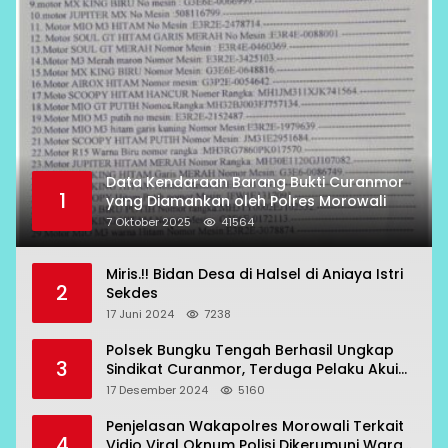
Data Kendaraan Barang Bukti Curanmor
1
yang Diamankan oleh Polres Morowali
7 Oktober 2025
41564
Miris.!! Bidan Desa di Halsel di Aniaya Istri
2
Sekdes
17 Juni 2024
7238
Polsek Bungku Tengah Berhasil Ungkap
3
Sindikat Curanmor, Terduga Pelaku Akui
Beraksi di 7 Lokasi
17 Desember 2024
5160
Penjelasan Wakapolres Morowali Terkait
4
Vidio Viral Oknum Polisi Dikerumuni Warga