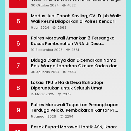
Bahodopi
30 Oktober 2024
4022
Modus Jual Tanah Kavling, CV. Tujuh Wali-
5
Wali Resmi Dilaporkan di Polres Kendari
9 Juli 2024
2663
Polres Morowali Amankan 2 Tersangka
6
Kasus Pembunuhan WNA di Desa
Topogaro
10 September 2025
2561
Diduga Dianiaya dan Dicemarkan Nama
7
Baik Warga Laporkan Oknum Kades dan
Oknum Polisi
30 Agustus 2024
2554
Lokasi TPU 5 Ha di Desa Bahodopi
8
Diperuntukan untuk Seluruh Umat
15 Maret 2025
2375
Polres Morowali Tegaskan Penangkapan
9
Terduga Pelaku Pembakaran Kantor PT
RCP Sesuai Prosedur
5 Januari 2026
2294
Besok Bupati Morowali Lantik ASN, Iksan: