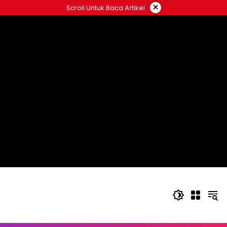
Langsung
×
Scroll Untuk Baca Artikel
ke
konten