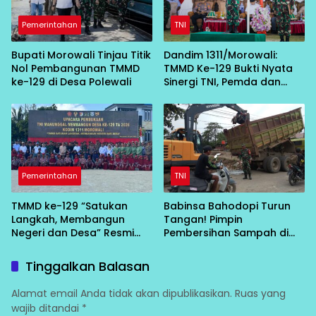
Pemerintahan
TNI
Bupati Morowali Tinjau Titik
Dandim 1311/Morowali:
Nol Pembangunan TMMD
TMMD Ke-129 Bukti Nyata
ke-129 di Desa Polewali
Sinergi TNI, Pemda dan
Masyarakat Bangun Negeri
dari Desa
Pemerintahan
TNI
TMMD ke-129 “Satukan
Babinsa Bahodopi Turun
Langkah, Membangun
Tangan! Pimpin
Negeri dan Desa” Resmi
Pembersihan Sampah di
Bergulir di Bungku Selatan
Bawah Conveyor Desa
Fatufia
Tinggalkan Balasan
Alamat email Anda tidak akan dipublikasikan.
Ruas yang
wajib ditandai
*