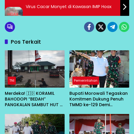
Virus Cacar Monyet di Kawasan IMIP Hoax
Pos Terkait
TNI
Pemerintahan
Merdeka! 🇮🇩 KORAMIL
Bupati Morowali Tegaskan
BAHODOPI “BEDAH”
Komitmen Dukung Penuh
PANGKALAN SAMBUT HUT RI
TMMD ke-129 Demi
KE-81
Percepat Pembangunan
Desa