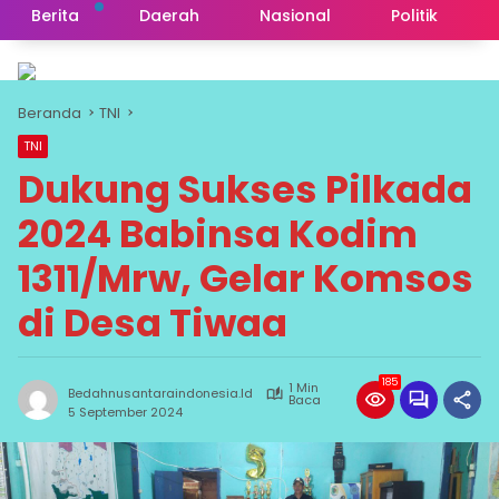
Berita
Daerah
Nasional
Politik
Beranda
TNI
TNI
Dukung Sukses Pilkada
2024 Babinsa Kodim
1311/Mrw, Gelar Komsos
di Desa Tiwaa
185
1 Min
Bedahnusantaraindonesia.id
Baca
5 September 2024