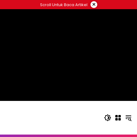
Langsung
×
Scroll Untuk Baca Artikel
ke
konten