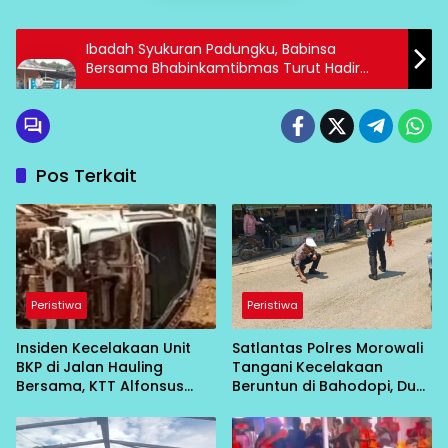
Ibadah Syukuran Padungku, Babinsa
Bersama Bhabinkamtibmas Turut Hadir
Mengamankan
Pos Terkait
Peristiwa
Peristiwa
Insiden Kecelakaan Unit
Satlantas Polres Morowali
BKP di Jalan Hauling
Tangani Kecelakaan
Bersama, KTT Alfonsus
Beruntun di Bahodopi, Dua
Simalango Pastikan Driver
Orang Meninggal Dunia
Selamat