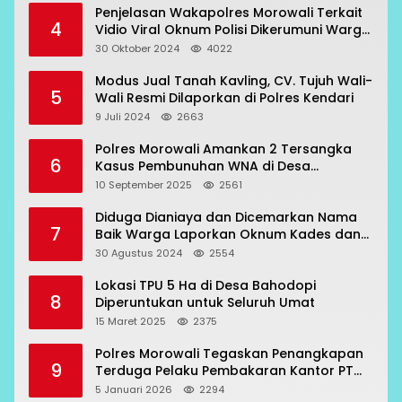
Penjelasan Wakapolres Morowali Terkait
4
Vidio Viral Oknum Polisi Dikerumuni Warga
Bahodopi
30 Oktober 2024
4022
Modus Jual Tanah Kavling, CV. Tujuh Wali-
5
Wali Resmi Dilaporkan di Polres Kendari
9 Juli 2024
2663
Polres Morowali Amankan 2 Tersangka
6
Kasus Pembunuhan WNA di Desa
Topogaro
10 September 2025
2561
Diduga Dianiaya dan Dicemarkan Nama
7
Baik Warga Laporkan Oknum Kades dan
Oknum Polisi
30 Agustus 2024
2554
Lokasi TPU 5 Ha di Desa Bahodopi
8
Diperuntukan untuk Seluruh Umat
15 Maret 2025
2375
Polres Morowali Tegaskan Penangkapan
9
Terduga Pelaku Pembakaran Kantor PT
RCP Sesuai Prosedur
5 Januari 2026
2294