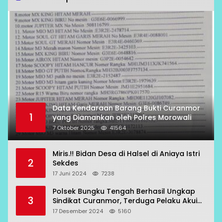
Data Kendaraan Barang Bukti Curanmor
1
yang Diamankan oleh Polres Morowali
7 Oktober 2025
41564
Miris.!! Bidan Desa di Halsel di Aniaya Istri
2
Sekdes
17 Juni 2024
7238
Polsek Bungku Tengah Berhasil Ungkap
3
Sindikat Curanmor, Terduga Pelaku Akui
Beraksi di 7 Lokasi
17 Desember 2024
5160