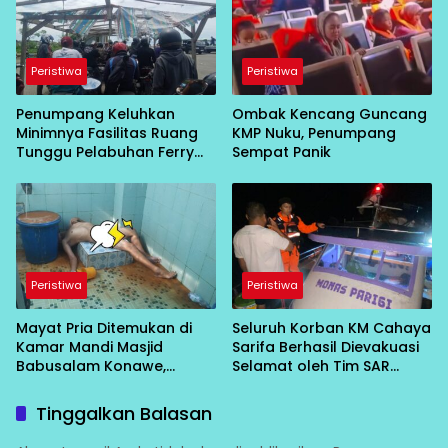
Peristiwa
Peristiwa
Penumpang Keluhkan
Ombak Kencang Guncang
Minimnya Fasilitas Ruang
KMP Nuku, Penumpang
Tunggu Pelabuhan Ferry
Sempat Panik
Saketa
Peristiwa
Peristiwa
Mayat Pria Ditemukan di
Seluruh Korban KM Cahaya
Kamar Mandi Masjid
Sarifa Berhasil Dievakuasi
Babusalam Konawe,
Selamat oleh Tim SAR
Gegerkan Warga
Gabungan di Perairan
Puungkoilu, Morowali
Tinggalkan Balasan