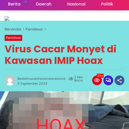
Berita
Daerah
Nasional
Politik
Beranda
Peristiwa
Peristiwa
Virus Cacar Monyet di
Kawasan IMIP Hoax
294
2 Min
Bedahnusantaraindonesia.id
Baca
5 September 2024