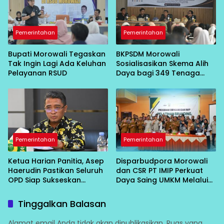
Pemerintahan
Pemerintahan
Bupati Morowali Tegaskan
BKPSDM Morowali
Tak Ingin Lagi Ada Keluhan
Sosialisasikan Skema Alih
Pelayanan RSUD
Daya bagi 349 Tenaga
Non-ASN
Pemerintahan
Pemerintahan
Ketua Harian Panitia, Asep
Disparbudpora Morowali
Haerudin Pastikan Seluruh
dan CSR PT IMIP Perkuat
OPD Siap Sukseskan
Daya Saing UMKM Melalui
Peringatan HUT RI ke-81 di
Pelatihan Branding,
Morowali
Pemasaran, dan HKI
Tinggalkan Balasan
Alamat email Anda tidak akan dipublikasikan.
Ruas yang