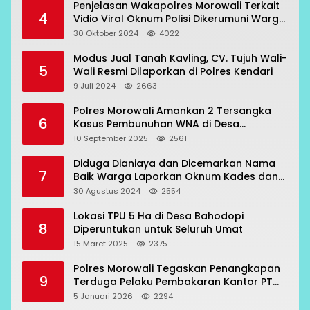
Penjelasan Wakapolres Morowali Terkait
4
Vidio Viral Oknum Polisi Dikerumuni Warga
Bahodopi
30 Oktober 2024
4022
Modus Jual Tanah Kavling, CV. Tujuh Wali-
5
Wali Resmi Dilaporkan di Polres Kendari
9 Juli 2024
2663
Polres Morowali Amankan 2 Tersangka
6
Kasus Pembunuhan WNA di Desa
Topogaro
10 September 2025
2561
Diduga Dianiaya dan Dicemarkan Nama
7
Baik Warga Laporkan Oknum Kades dan
Oknum Polisi
30 Agustus 2024
2554
Lokasi TPU 5 Ha di Desa Bahodopi
8
Diperuntukan untuk Seluruh Umat
15 Maret 2025
2375
Polres Morowali Tegaskan Penangkapan
9
Terduga Pelaku Pembakaran Kantor PT
RCP Sesuai Prosedur
5 Januari 2026
2294