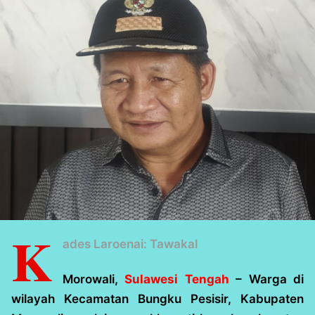
K
ades Laroenai: Tawakal
Morowali,
Sulawesi Tengah
– Warga di
wilayah Kecamatan Bungku Pesisir, Kabupaten