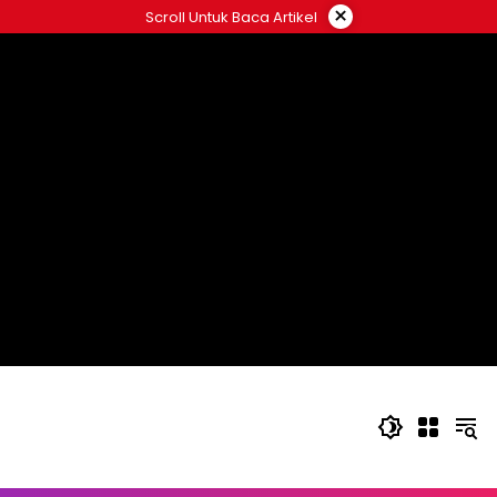
Langsung
×
Scroll Untuk Baca Artikel
ke
konten