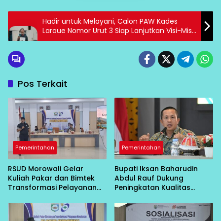
Hadir untuk Melayani, Calon PAW Kades
Laroue Nomor Urut 3 Siap Lanjutkan Visi-Misi
Sebelumnya
Pos Terkait
Pemerintahan
Pemerintahan
RSUD Morowali Gelar
Bupati Iksan Baharudin
Kuliah Pakar dan Bimtek
Abdul Rauf Dukung
Transformasi Pelayanan
Peningkatan Kualitas
Kesehatan
Layanan Kesehatan RSUD
Morowali