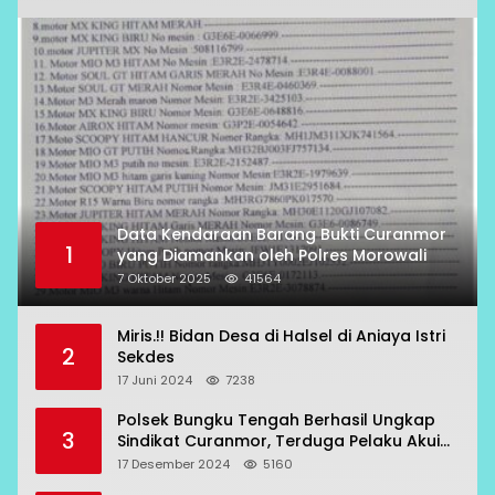
Data Kendaraan Barang Bukti Curanmor
1
yang Diamankan oleh Polres Morowali
7 Oktober 2025
41564
Miris.!! Bidan Desa di Halsel di Aniaya Istri
2
Sekdes
17 Juni 2024
7238
Polsek Bungku Tengah Berhasil Ungkap
3
Sindikat Curanmor, Terduga Pelaku Akui
Beraksi di 7 Lokasi
17 Desember 2024
5160