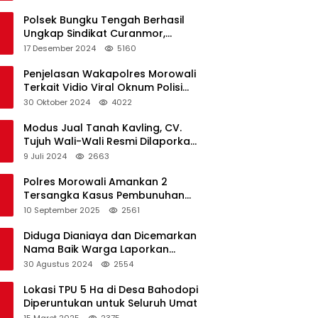
Polsek Bungku Tengah Berhasil
Ungkap Sindikat Curanmor,
Terduga Pelaku Akui Beraksi di 7
17 Desember 2024
5160
Lokasi
Penjelasan Wakapolres Morowali
Terkait Vidio Viral Oknum Polisi
Dikerumuni Warga Bahodopi
30 Oktober 2024
4022
Modus Jual Tanah Kavling, CV.
Tujuh Wali-Wali Resmi Dilaporkan
di Polres Kendari
9 Juli 2024
2663
Polres Morowali Amankan 2
Tersangka Kasus Pembunuhan
WNA di Desa Topogaro
10 September 2025
2561
Diduga Dianiaya dan Dicemarkan
Nama Baik Warga Laporkan
Oknum Kades dan Oknum Polisi
30 Agustus 2024
2554
Lokasi TPU 5 Ha di Desa Bahodopi
Diperuntukan untuk Seluruh Umat
15 Maret 2025
2375