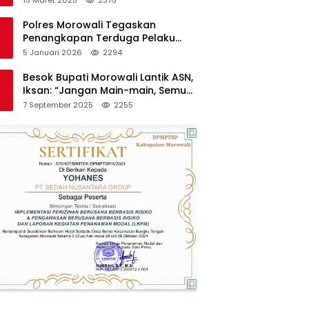
Polres Morowali Tegaskan
Penangkapan Terduga Pelaku
Pembakaran Kantor PT RCP Sesuai
5 Januari 2026
2294
Prosedur
Besok Bupati Morowali Lantik ASN,
Iksan: “Jangan Main-main, Semua
Saya Pantau”
7 September 2025
2255