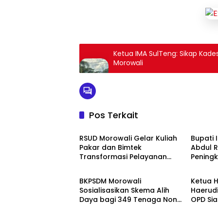
Ketua IMA SulTeng: Sikap Kad
Morowali
Pos Terkait
Pemerintahan
Pemeri
RSUD Morowali Gelar Kuliah
Bupati 
Pakar dan Bimtek
Abdul 
Transformasi Pelayanan
Peningk
Pemerintahan
Pemeri
Kesehatan
Layana
Morowa
BKPSDM Morowali
Ketua H
Sosialisasikan Skema Alih
Haerudi
Daya bagi 349 Tenaga Non-
OPD Si
ASN
Peringa