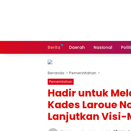
Langsung
ke
konten
Berita
Daerah
Nasional
Polit
Beranda
Pemerintahan
Pemerintahan
Hadir untuk Mel
Kades Laroue No
Lanjutkan Visi