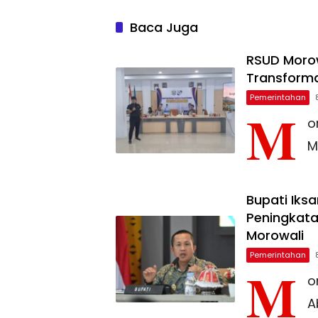
Baca Juga
RSUD Morow
Transforma
Pemerintahan
M
o
M
Bupati Iks
Peningkata
Morowali
Pemerintahan
M
o
A