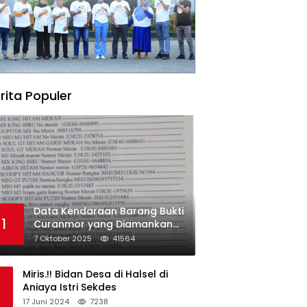
rita Populer
Data Kendaraan Barang Bukti
1
Curanmor yang Diamankan
oleh Polres Morowali
7 Oktober 2025
41564
Miris.!! Bidan Desa di Halsel di
Aniaya Istri Sekdes
17 Juni 2024
7238