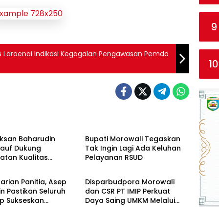
9
es Laroenai Indikasi Kegagalan Pengawasan Pemda
10
ntahan
Pemerintahan
Iksan Baharudin
Bupati Morowali Tegaskan
Rauf Dukung
Tak Ingin Lagi Ada Keluhan
atan Kualitas
Pelayanan RSUD
ntahan
Pemerintahan
n Kesehatan RSUD
li
arian Panitia, Asep
Disparbudpora Morowali
n Pastikan Seluruh
dan CSR PT IMIP Perkuat
ap Sukseskan
Daya Saing UMKM Melalui
tan HUT RI ke-81 di
Pelatihan Branding,