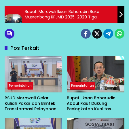
Bupati Morowali Iksan Baharudin Buka
Musrenbang RPJMD 2025–2029 Tiga
Kecamatan
Pos Terkait
Pemerintahan
Pemerintahan
RSUD Morowali Gelar
Bupati Iksan Baharudin
Kuliah Pakar dan Bimtek
Abdul Rauf Dukung
Transformasi Pelayanan
Peningkatan Kualitas
Kesehatan
Layanan Kesehatan RSUD
Morowali