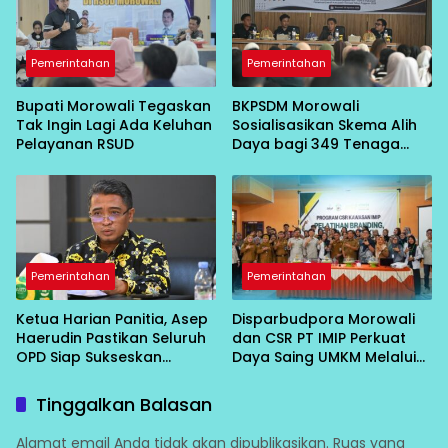
Pemerintahan
Pemerintahan
Bupati Morowali Tegaskan
BKPSDM Morowali
Tak Ingin Lagi Ada Keluhan
Sosialisasikan Skema Alih
Pelayanan RSUD
Daya bagi 349 Tenaga
Non-ASN
Pemerintahan
Pemerintahan
Ketua Harian Panitia, Asep
Disparbudpora Morowali
Haerudin Pastikan Seluruh
dan CSR PT IMIP Perkuat
OPD Siap Sukseskan
Daya Saing UMKM Melalui
Peringatan HUT RI ke-81 di
Pelatihan Branding,
Morowali
Pemasaran, dan HKI
Tinggalkan Balasan
Alamat email Anda tidak akan dipublikasikan.
Ruas yang