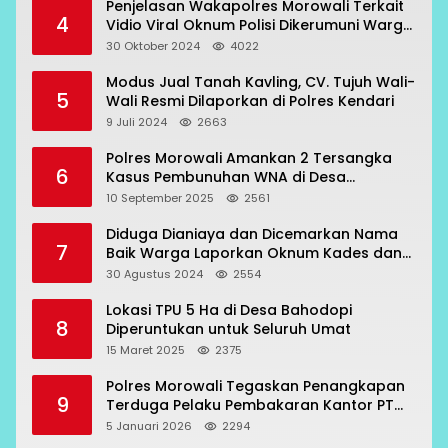
Penjelasan Wakapolres Morowali Terkait
4
Vidio Viral Oknum Polisi Dikerumuni Warga
Bahodopi
30 Oktober 2024
4022
Modus Jual Tanah Kavling, CV. Tujuh Wali-
5
Wali Resmi Dilaporkan di Polres Kendari
9 Juli 2024
2663
Polres Morowali Amankan 2 Tersangka
6
Kasus Pembunuhan WNA di Desa
Topogaro
10 September 2025
2561
Diduga Dianiaya dan Dicemarkan Nama
7
Baik Warga Laporkan Oknum Kades dan
Oknum Polisi
30 Agustus 2024
2554
Lokasi TPU 5 Ha di Desa Bahodopi
8
Diperuntukan untuk Seluruh Umat
15 Maret 2025
2375
Polres Morowali Tegaskan Penangkapan
9
Terduga Pelaku Pembakaran Kantor PT
RCP Sesuai Prosedur
5 Januari 2026
2294