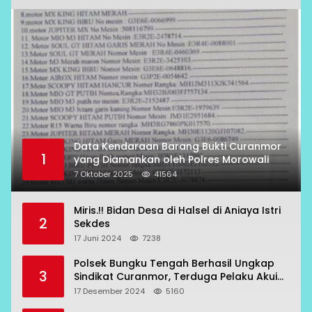
Data Kendaraan Barang Bukti Curanmor
1
yang Diamankan oleh Polres Morowali
7 Oktober 2025
41564
Miris.!! Bidan Desa di Halsel di Aniaya Istri
2
Sekdes
17 Juni 2024
7238
Polsek Bungku Tengah Berhasil Ungkap
3
Sindikat Curanmor, Terduga Pelaku Akui
Beraksi di 7 Lokasi
17 Desember 2024
5160