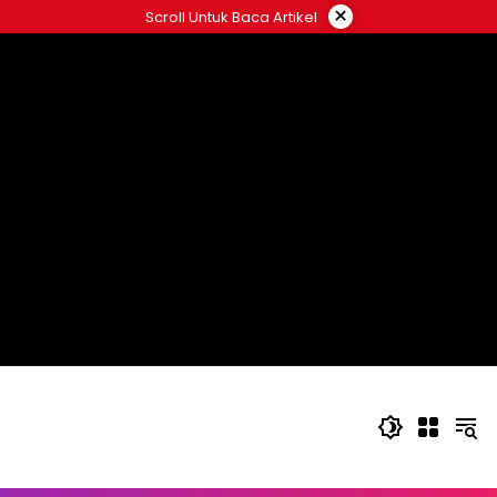
Langsung
×
Scroll Untuk Baca Artikel
ke
konten