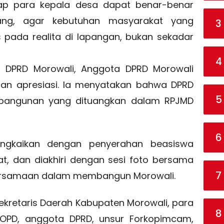
rap para kepala desa dapat benar-benar
g, agar kebutuhan masyarakat yang
3
 pada realita di lapangan, bukan sekadar
4
ua DPRD Morowali, Anggota DPRD Morowali
an apresiasi. Ia menyatakan bahwa DPRD
5
bangunan yang dituangkan dalam RPJMD
6
angkaikan dengan penyerahan beasiswa
, dan diakhiri dengan sesi foto bersama
7
ersamaan dalam membangun Morowali.
h Sekretaris Daerah Kabupaten Morowali, para
8
a OPD, anggota DPRD, unsur Forkopimcam,