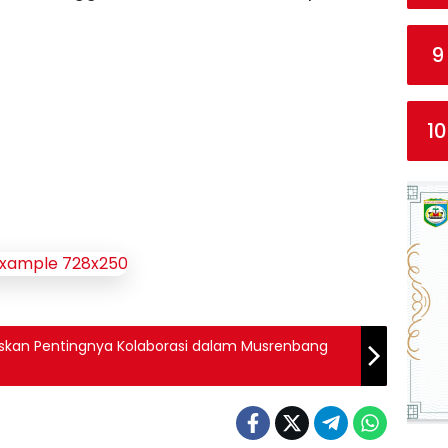
9
10
gaskan Pentingnya Kolaborasi dalam Musrenbang