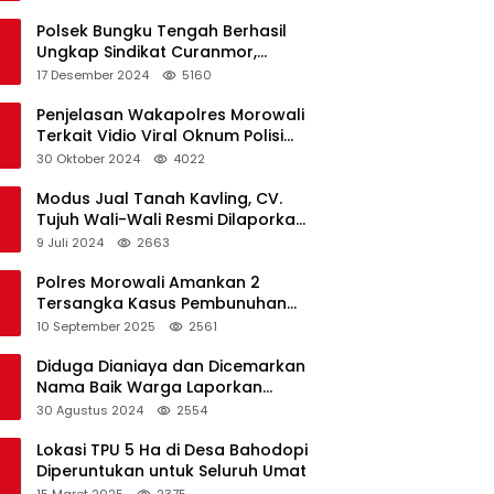
Polsek Bungku Tengah Berhasil
Ungkap Sindikat Curanmor,
Terduga Pelaku Akui Beraksi di 7
17 Desember 2024
5160
Lokasi
Penjelasan Wakapolres Morowali
Terkait Vidio Viral Oknum Polisi
Dikerumuni Warga Bahodopi
30 Oktober 2024
4022
Modus Jual Tanah Kavling, CV.
Tujuh Wali-Wali Resmi Dilaporkan
di Polres Kendari
9 Juli 2024
2663
Polres Morowali Amankan 2
Tersangka Kasus Pembunuhan
WNA di Desa Topogaro
10 September 2025
2561
Diduga Dianiaya dan Dicemarkan
Nama Baik Warga Laporkan
Oknum Kades dan Oknum Polisi
30 Agustus 2024
2554
Lokasi TPU 5 Ha di Desa Bahodopi
Diperuntukan untuk Seluruh Umat
15 Maret 2025
2375