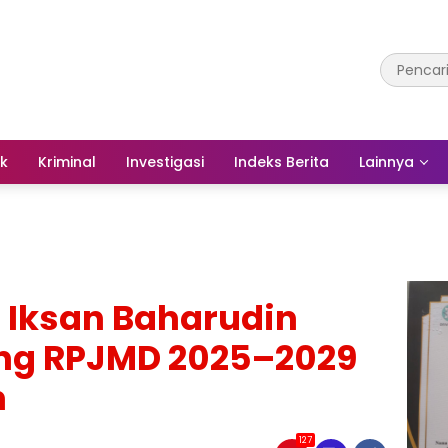
ik
Kriminal
Investigasi
Indeks Berita
Lainnya
 Iksan Baharudin
ng RPJMD 2025–2029
n
127