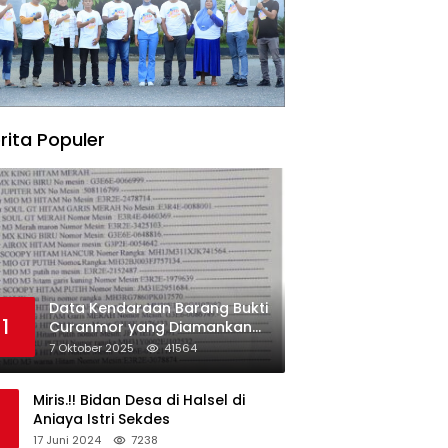
rita Populer
Data Kendaraan Barang Bukti
1
Curanmor yang Diamankan
oleh Polres Morowali
7 Oktober 2025
41564
Miris.!! Bidan Desa di Halsel di
Aniaya Istri Sekdes
17 Juni 2024
7238