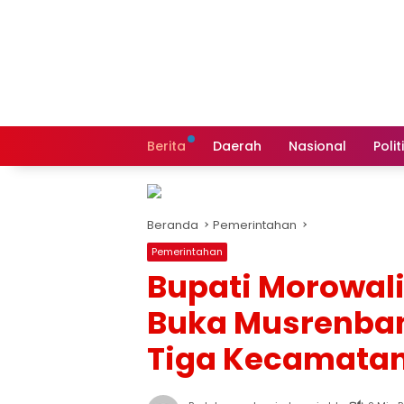
Langsung
ke
konten
Berita
Daerah
Nasional
Polit
Beranda
Pemerintahan
Pemerintahan
Bupati Morowali
Buka Musrenba
Tiga Kecamata