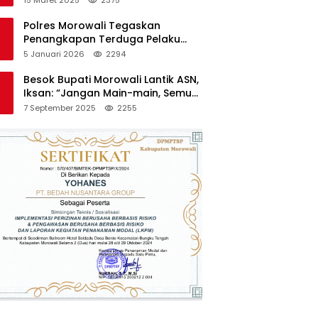
Polres Morowali Tegaskan
Penangkapan Terduga Pelaku
Pembakaran Kantor PT RCP Sesuai
5 Januari 2026
2294
Prosedur
Besok Bupati Morowali Lantik ASN,
Iksan: “Jangan Main-main, Semua
Saya Pantau”
7 September 2025
2255