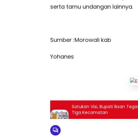
serta tamu undangan lainnya.
Sumber :Morowali kab
Yohanes
Satukan Visi, Bupati Iksan Te
Tiga Kecamatan