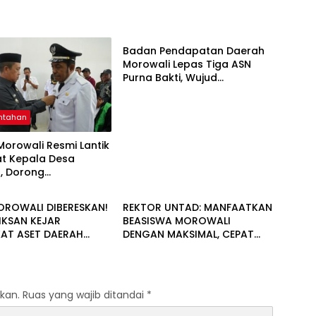
Pemerintahan
Badan Pendapatan Daerah
Morowali Lepas Tiga ASN
Purna Bakti, Wujud
Penghargaan atas
Pengabdian
ntahan
Morowali Resmi Lantik
at Kepala Desa
, Dorong
ntahan
Pemerintahan
gunan Desa
is Kebersamaan
OROWALI DIBERESKAN!
REKTOR UNTAD: MANFAATKAN
IKSAN KEJAR
BEASISWA MOROWALI
KAT ASET DAERAH
DENGAN MAKSIMAL, CEPAT
KORUPSI
LULUS DAN KEMBALI MENGABDI
kan.
Ruas yang wajib ditandai
*