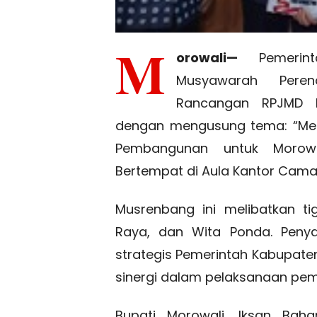
M
orowali—
Pemerint
Musyawarah Pere
Rancangan RPJMD 
dengan mengusung tema: “Mela
Pembangunan untuk Morowal
Bertempat di Aula Kantor Cama
Musrenbang ini melibatkan t
Raya, dan Wita Ponda. Penya
strategis Pemerintah Kabupaten
sinergi dalam pelaksanaan pe
Bupati Morowali, Iksan Bah