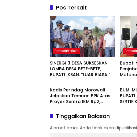
Pos Terkait
Pemerintahan
Pemeri
SINERGI 3 DESA SUKSESKAN
Bupati 
LOMBA DESA BETE-BETE,
Penjab
BUPATI IKSAN: “LUAR BIASA!”
Matano
Pemerintahan
Pemeri
Pemban
Berbas
Kadis Perindag Morowali
BUMI M
Jelaskan Temuan BPK Atas
BUPATI 
Proyek Sentra IKM Rp2,
SERTIFI
13Miliar
CEGAH 
Tinggalkan Balasan
Alamat email Anda tidak akan dipublikasi