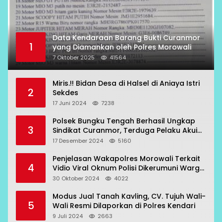
Data Kendaraan Barang Bukti Curanmor
1
yang Diamankan oleh Polres Morowali
7 Oktober 2025
41564
Miris.!! Bidan Desa di Halsel di Aniaya Istri
2
Sekdes
17 Juni 2024
7238
Polsek Bungku Tengah Berhasil Ungkap
3
Sindikat Curanmor, Terduga Pelaku Akui
Beraksi di 7 Lokasi
17 Desember 2024
5160
Penjelasan Wakapolres Morowali Terkait
4
Vidio Viral Oknum Polisi Dikerumuni Warga
Bahodopi
30 Oktober 2024
4022
Modus Jual Tanah Kavling, CV. Tujuh Wali-
5
Wali Resmi Dilaporkan di Polres Kendari
9 Juli 2024
2663