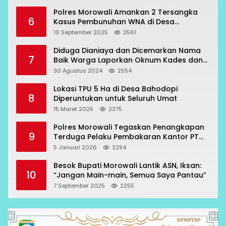
Polres Morowali Amankan 2 Tersangka
6
Kasus Pembunuhan WNA di Desa
Topogaro
10 September 2025
2561
Diduga Dianiaya dan Dicemarkan Nama
7
Baik Warga Laporkan Oknum Kades dan
Oknum Polisi
30 Agustus 2024
2554
Lokasi TPU 5 Ha di Desa Bahodopi
8
Diperuntukan untuk Seluruh Umat
15 Maret 2025
2375
Polres Morowali Tegaskan Penangkapan
9
Terduga Pelaku Pembakaran Kantor PT
RCP Sesuai Prosedur
5 Januari 2026
2294
Besok Bupati Morowali Lantik ASN, Iksan:
10
“Jangan Main-main, Semua Saya Pantau”
7 September 2025
2255