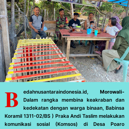
B
edahnusantaraindonesia.id,
Morowali-
Dalam rangka membina keakraban dan
kedekatan dengan warga binaan, Babinsa
Koramil 1311-02/BS ) Praka Andi Taslim melakukan
komunikasi sosial (Komsos) di Desa Poaro