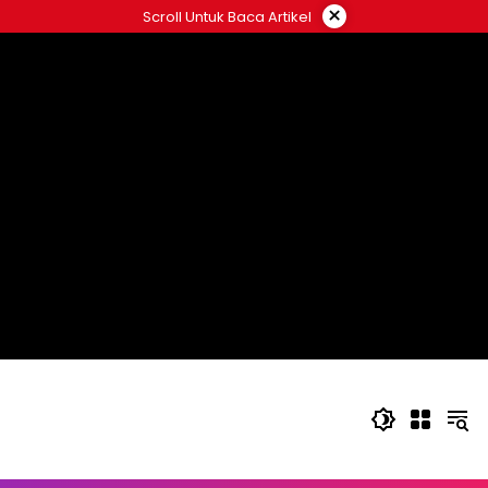
Langsung
×
Scroll Untuk Baca Artikel
ke
konten