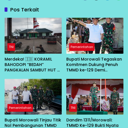
Pos Terkait
TNI
Pemerintahan
Merdeka! 🇮🇩 KORAMIL
Bupati Morowali Tegaskan
BAHODOPI “BEDAH”
Komitmen Dukung Penuh
PANGKALAN SAMBUT HUT RI
TMMD ke-129 Demi
KE-81
Percepat Pembangunan
Desa
Pemerintahan
TNI
Bupati Morowali Tinjau Titik
Dandim 1311/Morowali:
Nol Pembangunan TMMD
TMMD Ke-129 Bukti Nyata