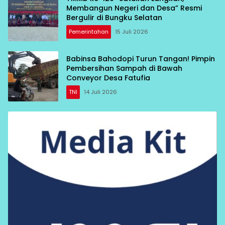
Membangun Negeri dan Desa” Resmi
Bergulir di Bungku Selatan
Pemerintahan
15 Juli 2026
Babinsa Bahodopi Turun Tangan! Pimpin
Pembersihan Sampah di Bawah
Conveyor Desa Fatufia
TNI
14 Juli 2026