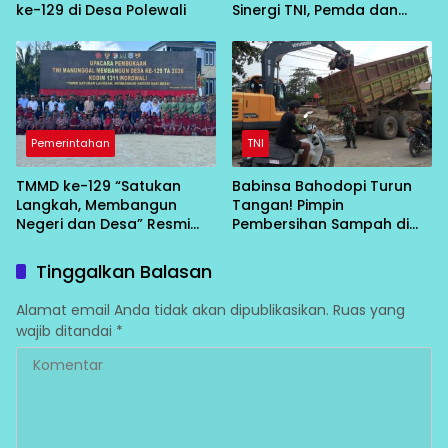
ke-129 di Desa Polewali
Sinergi TNI, Pemda dan
Masyarakat Bangun Negeri
dari Desa
Pemerintahan
TNI
TMMD ke-129 “Satukan
Babinsa Bahodopi Turun
Langkah, Membangun
Tangan! Pimpin
Negeri dan Desa” Resmi
Pembersihan Sampah di
Bergulir di Bungku Selatan
Bawah Conveyor Desa
Fatufia
Tinggalkan Balasan
Alamat email Anda tidak akan dipublikasikan.
Ruas yang
wajib ditandai
*