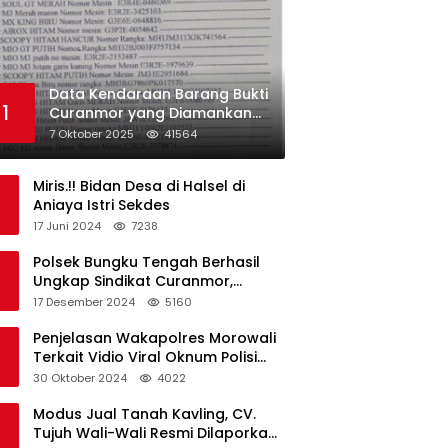
Data Kendaraan Barang Bukti
1
Curanmor yang Diamankan
oleh Polres Morowali
7 Oktober 2025
41564
Miris.!! Bidan Desa di Halsel di
Aniaya Istri Sekdes
17 Juni 2024
7238
Polsek Bungku Tengah Berhasil
Ungkap Sindikat Curanmor,
Terduga Pelaku Akui Beraksi di 7
17 Desember 2024
5160
Lokasi
Penjelasan Wakapolres Morowali
Terkait Vidio Viral Oknum Polisi
Dikerumuni Warga Bahodopi
30 Oktober 2024
4022
Modus Jual Tanah Kavling, CV.
Tujuh Wali-Wali Resmi Dilaporkan