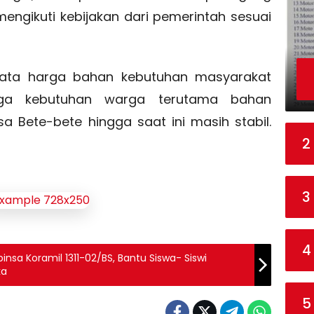
ngikuti kebijakan dari pemerintah sesuai
-rata harga bahan kebutuhan masyarakat
arga kebutuhan warga terutama bahan
 Bete-bete hingga saat ini masih stabil.
2
3
4
insa Koramil 1311-02/BS, Bantu Siswa- Siswi
ka
5