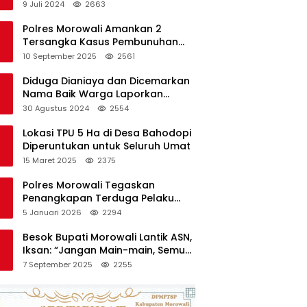
di Polres Kendari
9 Juli 2024
2663
Polres Morowali Amankan 2
Tersangka Kasus Pembunuhan
WNA di Desa Topogaro
10 September 2025
2561
Diduga Dianiaya dan Dicemarkan
Nama Baik Warga Laporkan
Oknum Kades dan Oknum Polisi
30 Agustus 2024
2554
Lokasi TPU 5 Ha di Desa Bahodopi
Diperuntukan untuk Seluruh Umat
15 Maret 2025
2375
Polres Morowali Tegaskan
Penangkapan Terduga Pelaku
Pembakaran Kantor PT RCP Sesuai
5 Januari 2026
2294
Prosedur
Besok Bupati Morowali Lantik ASN,
Iksan: “Jangan Main-main, Semua
Saya Pantau”
7 September 2025
2255