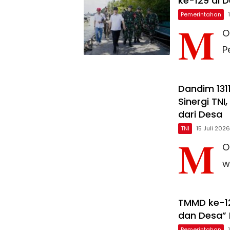
ke-129 di D
Pemerintahan
M
O
P
Dandim 131
Sinergi TN
dari Desa
TNI
15 Juli 2026
M
O
w
TMMD ke-1
dan Desa” 
Pemerintahan