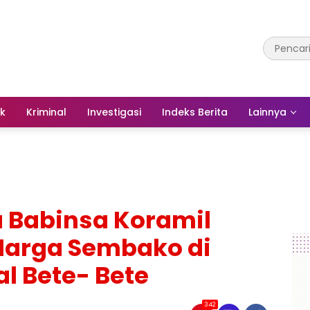
ik
Kriminal
Investigasi
Indeks Berita
Lainnya
a Babinsa Koramil
 Harga Sembako di
al Bete- Bete
342