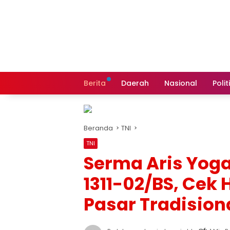
Langsung
ke
konten
Berita
Daerah
Nasional
Polit
Beranda
TNI
TNI
Serma Aris Yog
1311-02/BS, Cek
Pasar Tradision