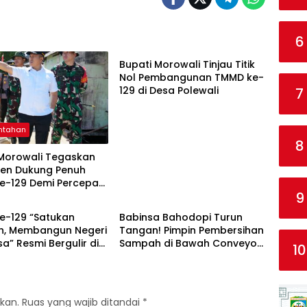
Pemerintahan
6
Bupati Morowali Tinjau Titik
Nol Pembangunan TMMD ke-
129 di Desa Polewali
7
ntahan
8
 Morowali Tegaskan
en Dukung Penuh
e-129 Demi Percepat
ntahan
TNI
9
gunan Desa
e-129 “Satukan
Babinsa Bahodopi Turun
h, Membangun Negeri
Tangan! Pimpin Pembersihan
a” Resmi Bergulir di
Sampah di Bawah Conveyor
10
 Selatan
Desa Fatufia
kan.
Ruas yang wajib ditandai
*