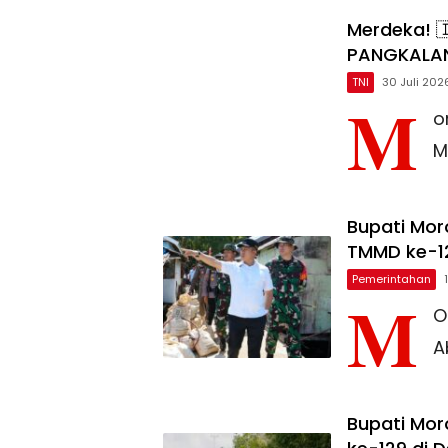
Merdeka! 
PANGKALAN
TNI
30 Juli 202
M
o
M
Bupati Mo
TMMD ke-1
Pemerintahan
M
O
A
Bupati Mor