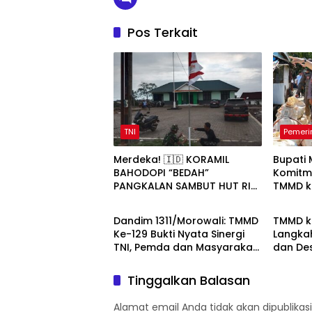
Pos Terkait
TNI
Pemeri
Merdeka! 🇮🇩 KORAMIL
Bupati
BAHODOPI “BEDAH”
Komitm
PANGKALAN SAMBUT HUT RI
TMMD k
TNI
Pemeri
KE-81
Pemban
Dandim 1311/Morowali: TMMD
TMMD k
Ke-129 Bukti Nyata Sinergi
Langka
TNI, Pemda dan Masyarakat
dan Des
Bangun Negeri dari Desa
Bungku
Tinggalkan Balasan
Alamat email Anda tidak akan dipublikasi