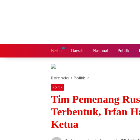
Langsung
ke
konten
Berita
Daerah
Nasional
Politik
Beranda
Politik
Politik
Tim Pemenang Rus
Terbentuk, Irfan H
Ketua