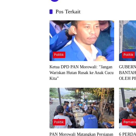
Pos Terkait
Politik
Politik
Ketua DPD PAN Morowali: “Jangan
GUBERN
Wariskan Hutan Rusak ke Anak Cucu
BANTAH
Kita”
OLEH P
KABUPA
INTERN
Politik
Pemeri
PAN Morowali Matangkan Persiapan
6 PERD