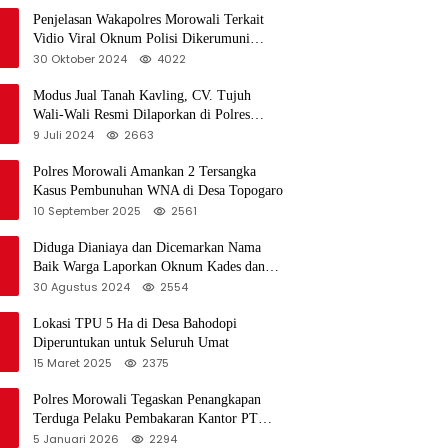
Penjelasan Wakapolres Morowali Terkait
Vidio Viral Oknum Polisi Dikerumuni
Warga Bahodopi
30 Oktober 2024
4022
Modus Jual Tanah Kavling, CV. Tujuh
Wali-Wali Resmi Dilaporkan di Polres
Kendari
9 Juli 2024
2663
Polres Morowali Amankan 2 Tersangka
Kasus Pembunuhan WNA di Desa Topogaro
10 September 2025
2561
Diduga Dianiaya dan Dicemarkan Nama
Baik Warga Laporkan Oknum Kades dan
Oknum Polisi
30 Agustus 2024
2554
Lokasi TPU 5 Ha di Desa Bahodopi
Diperuntukan untuk Seluruh Umat
15 Maret 2025
2375
Polres Morowali Tegaskan Penangkapan
Terduga Pelaku Pembakaran Kantor PT
RCP Sesuai Prosedur
5 Januari 2026
2294