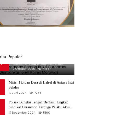
rita Populer
Data Kendaraan Barang Bukti
1
Curanmor yang Diamankan oleh
Polres Morowali
7 Oktober 2025
41564
Miris.!! Bidan Desa di Halsel di Aniaya Istri
Sekdes
17 Juni 2024
7238
Polsek Bungku Tengah Berhasil Ungkap
Sindikat Curanmor, Terduga Pelaku Akui
Beraksi di 7 Lokasi
17 Desember 2024
5160