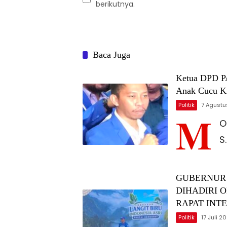
berikutnya.
Baca Juga
Ketua DPD PA
Anak Cucu Ki
Politik
7 Agustu
M
O
S.
GUBERNUR 
DIHADIRI 
RAPAT INT
Politik
17 Juli 2