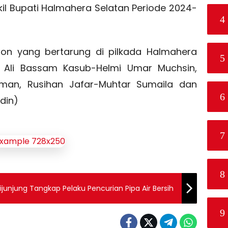
il Bupati Halmahera Selatan Periode 2024-
4
lon yang bertarung di pilkada Halmahera
5
 Ali Bassam Kasub-Helmi Umar Muchsin,
man, Rusihan Jafar-Muhtar Sumaila dan
6
din)
7
8
ijunjung Tangkap Pelaku Pencurian Pipa Air Bersih
9