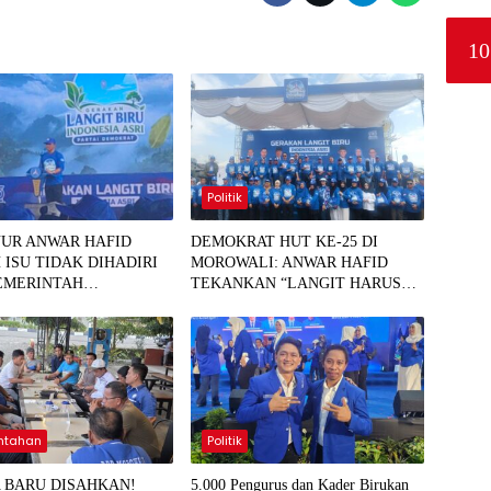
10
Politik
UR ANWAR HAFID
DEMOKRAT HUT KE-25 DI
 ISU TIDAK DIHADIRI
MOROWALI: ANWAR HAFID
EMERINTAH
TEKANKAN “LANGIT HARUS
TEN MOROWALI: RAPAT
BIRU”, DORONG HILIRISASI
AL
KELAPA DAN TEKAN INFLASI
IKAN
ntahan
Politik
A BARU DISAHKAN!
5.000 Pengurus dan Kader Birukan