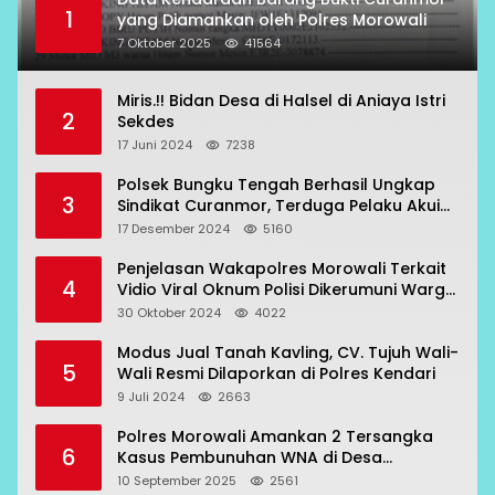
1
yang Diamankan oleh Polres Morowali
7 Oktober 2025
41564
Miris.!! Bidan Desa di Halsel di Aniaya Istri
2
Sekdes
17 Juni 2024
7238
Polsek Bungku Tengah Berhasil Ungkap
3
Sindikat Curanmor, Terduga Pelaku Akui
Beraksi di 7 Lokasi
17 Desember 2024
5160
Penjelasan Wakapolres Morowali Terkait
4
Vidio Viral Oknum Polisi Dikerumuni Warga
Bahodopi
30 Oktober 2024
4022
Modus Jual Tanah Kavling, CV. Tujuh Wali-
5
Wali Resmi Dilaporkan di Polres Kendari
9 Juli 2024
2663
Polres Morowali Amankan 2 Tersangka
6
Kasus Pembunuhan WNA di Desa
Topogaro
10 September 2025
2561