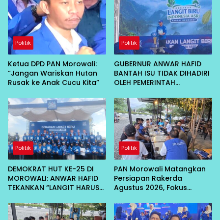
Politik
Politik
Ketua DPD PAN Morowali:
GUBERNUR ANWAR HAFID
“Jangan Wariskan Hutan
BANTAH ISU TIDAK DIHADIRI
Rusak ke Anak Cucu Kita”
OLEH PEMERINTAH
KABUPATEN MOROWALI:
RAPAT INTERNAL
Politik
Politik
DEMOKRAT HUT KE-25 DI
PAN Morowali Matangkan
MOROWALI: ANWAR HAFID
Persiapan Rakerda
TEKANKAN “LANGIT HARUS
Agustus 2026, Fokus
BIRU”, DORONG HILIRISASI
Lahirkan Program Nyata
KELAPA DAN TEKAN INFLASI
untuk Masyarakat
IKAN