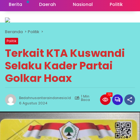
Berita
Daerah
Nasional
Politik
Beranda
Politik
Politik
Terkait KTA Kuswandi
Selaku Kader Partai
Golkar Hoax
731
1 Min
Bedahnusantaraindonesia.id
Baca
6 Agustus 2024