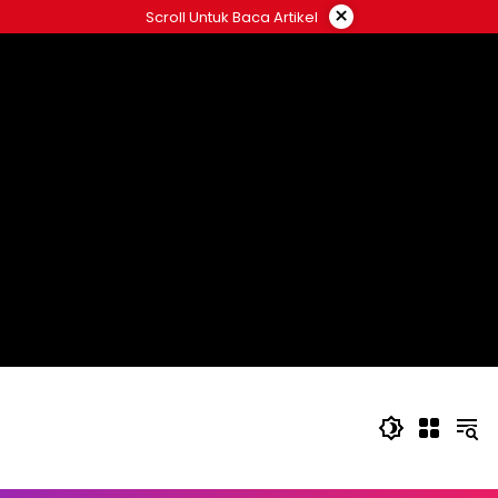
Langsung
×
Scroll Untuk Baca Artikel
ke
konten