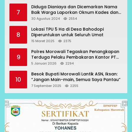
Diduga Dianiaya dan Dicemarkan Nama
7
Baik Warga Laporkan Oknum Kades dan
Oknum Polisi
30 Agustus 2024
2554
Lokasi TPU 5 Ha di Desa Bahodopi
8
Diperuntukan untuk Seluruh Umat
15 Maret 2025
2375
Polres Morowali Tegaskan Penangkapan
9
Terduga Pelaku Pembakaran Kantor PT
RCP Sesuai Prosedur
5 Januari 2026
2294
Besok Bupati Morowali Lantik ASN, Iksan:
10
“Jangan Main-main, Semua Saya Pantau”
7 September 2025
2255