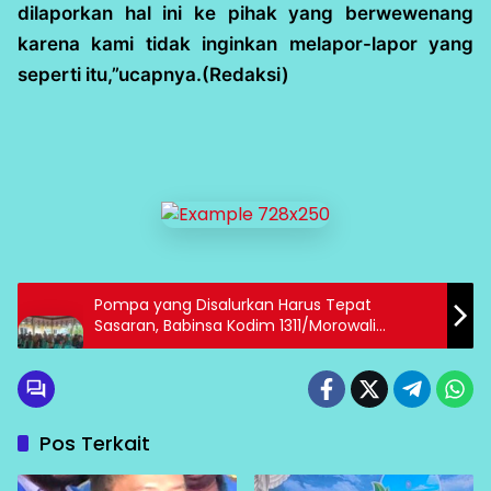
dilaporkan hal ini ke pihak yang berwewenang
karena kami tidak inginkan melapor-lapor yang
seperti itu,”ucapnya.(Redaksi)
Pompa yang Disalurkan Harus Tepat
Sasaran, Babinsa Kodim 1311/Morowali
Dukung Percepatan Pemanfaatan
Penambahan Areal Tanam
Pos Terkait