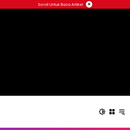
Langsung
×
Scroll Untuk Baca Artikel
ke
konten