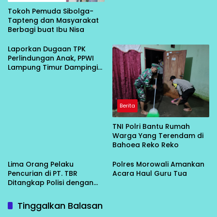
Tokoh Pemuda Sibolga-
Tapteng dan Masyarakat
Berbagi buat Ibu Nisa
Laporkan Dugaan TPK
Perlindungan Anak, PPWI
Lampung Timur Dampingi
Korban Persetubuhan
Anak di Bawah Umur ke
Polisi
Berita
TNI Polri Bantu Rumah
Warga Yang Terendam di
Bahoea Reko Reko
Lima Orang Pelaku
Polres Morowali Amankan
Pencurian di PT. TBR
Acara Haul Guru Tua
Ditangkap Polisi dengan
Kerugian Rp. 700 Juta
Tinggalkan Balasan