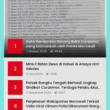
Data Kendaraan Barang Bukti Curanmor
1
yang Diamankan oleh Polres Morowali
7 Oktober 2025
41564
Miris.!! Bidan Desa di Halsel di Aniaya Istri
2
Sekdes
17 Juni 2024
7238
Polsek Bungku Tengah Berhasil Ungkap
3
Sindikat Curanmor, Terduga Pelaku Akui
Beraksi di 7 Lokasi
17 Desember 2024
5160
Penjelasan Wakapolres Morowali Terkait
4
Vidio Viral Oknum Polisi Dikerumuni Warga