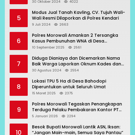
Bahodopi
30 Oktober 2024
4022
Modus Jual Tanah Kavling, CV. Tujuh Wali-
5
Wali Resmi Dilaporkan di Polres Kendari
9 Juli 2024
2663
Polres Morowali Amankan 2 Tersangka
6
Kasus Pembunuhan WNA di Desa
Topogaro
10 September 2025
2561
Diduga Dianiaya dan Dicemarkan Nama
7
Baik Warga Laporkan Oknum Kades dan
Oknum Polisi
30 Agustus 2024
2554
Lokasi TPU 5 Ha di Desa Bahodopi
8
Diperuntukan untuk Seluruh Umat
15 Maret 2025
2375
Polres Morowali Tegaskan Penangkapan
9
Terduga Pelaku Pembakaran Kantor PT
RCP Sesuai Prosedur
5 Januari 2026
2294
Besok Bupati Morowali Lantik ASN, Iksan:
10
“Jangan Main-main, Semua Saya Pantau”