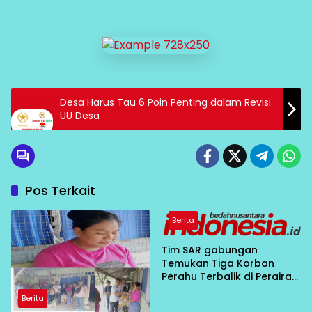
Desa Harus Tau 6 Poin Penting dalam Revisi
UU Desa
Pos Terkait
Berita
Tim SAR gabungan
Temukan Tiga Korban
Perahu Terbalik di Perairan
Bahodopi Dalam Kondisi
Berita
Meninggal Dunia