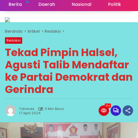
Berita
Daerah
Nasional
Politik
Beranda
Artikel
Redaksi
Redaksi
Tekad Pimpin Halsel,
Agusti Talib Mendaftar
ke Partai Demokrat dan
Gerindra
214
Yohanes
3 Min Baca
17 April 2024