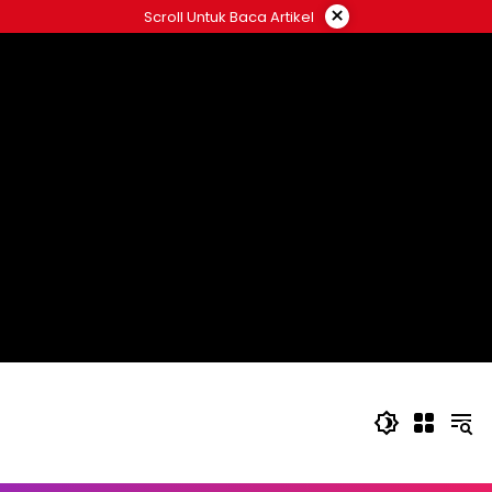
Langsung
×
Scroll Untuk Baca Artikel
ke
konten