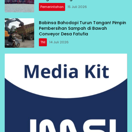
Pemerintahan
15 Juli 2026
Babinsa Bahodopi Turun Tangan! Pimpin
Pembersihan Sampah di Bawah
Conveyor Desa Fatufia
TNI
14 Juli 2026