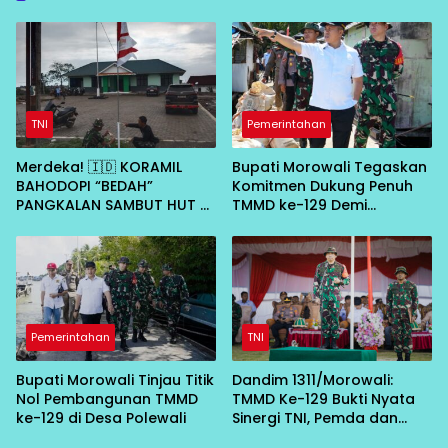
TNI
Pemerintahan
Merdeka! 🇮🇩 KORAMIL
Bupati Morowali Tegaskan
BAHODOPI “BEDAH”
Komitmen Dukung Penuh
PANGKALAN SAMBUT HUT RI
TMMD ke-129 Demi
KE-81
Percepat Pembangunan
Desa
Pemerintahan
TNI
Bupati Morowali Tinjau Titik
Dandim 1311/Morowali:
Nol Pembangunan TMMD
TMMD Ke-129 Bukti Nyata
ke-129 di Desa Polewali
Sinergi TNI, Pemda dan
Masyarakat Bangun Negeri