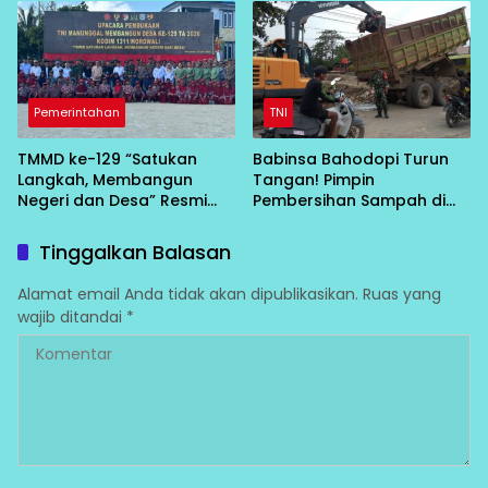
dari Desa
Pemerintahan
TNI
TMMD ke-129 “Satukan
Babinsa Bahodopi Turun
Langkah, Membangun
Tangan! Pimpin
Negeri dan Desa” Resmi
Pembersihan Sampah di
Bergulir di Bungku Selatan
Bawah Conveyor Desa
Fatufia
Tinggalkan Balasan
Alamat email Anda tidak akan dipublikasikan.
Ruas yang
wajib ditandai
*