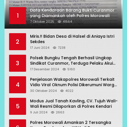
Data Kendaraan Barang Bukti Curanmor
1
yang Diamankan oleh Polres Morowali
7 Oktober 2025
41564
Miris.!! Bidan Desa di Halsel di Aniaya Istri
2
Sekdes
17 Juni 2024
7238
Polsek Bungku Tengah Berhasil Ungkap
3
Sindikat Curanmor, Terduga Pelaku Akui
Beraksi di 7 Lokasi
17 Desember 2024
5160
Penjelasan Wakapolres Morowali Terkait
4
Vidio Viral Oknum Polisi Dikerumuni Warga
Bahodopi
30 Oktober 2024
4022
Modus Jual Tanah Kavling, CV. Tujuh Wali-
5
Wali Resmi Dilaporkan di Polres Kendari
9 Juli 2024
2663
Polres Morowali Amankan 2 Tersangka