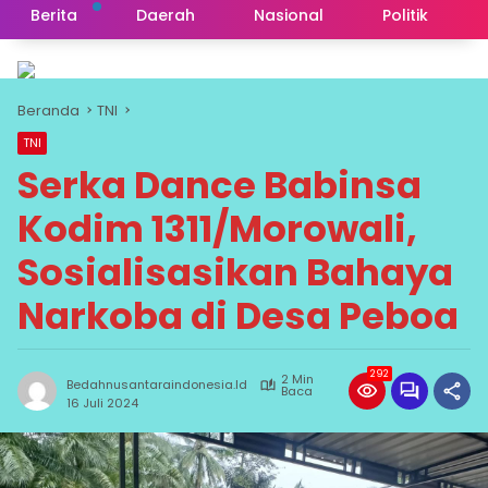
Berita
Daerah
Nasional
Politik
Beranda
TNI
TNI
Serka Dance Babinsa
Kodim 1311/Morowali,
Sosialisasikan Bahaya
Narkoba di Desa Peboa
292
2 Min
Bedahnusantaraindonesia.id
Baca
16 Juli 2024