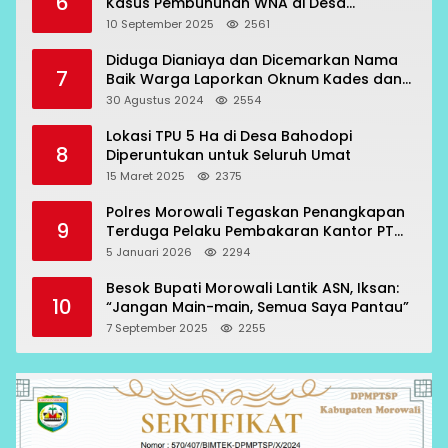
6
Kasus Pembunuhan WNA di Desa
Topogaro
10 September 2025
2561
Diduga Dianiaya dan Dicemarkan Nama
7
Baik Warga Laporkan Oknum Kades dan
Oknum Polisi
30 Agustus 2024
2554
Lokasi TPU 5 Ha di Desa Bahodopi
8
Diperuntukan untuk Seluruh Umat
15 Maret 2025
2375
Polres Morowali Tegaskan Penangkapan
9
Terduga Pelaku Pembakaran Kantor PT
RCP Sesuai Prosedur
5 Januari 2026
2294
Besok Bupati Morowali Lantik ASN, Iksan:
10
“Jangan Main-main, Semua Saya Pantau”
7 September 2025
2255