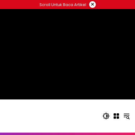
Langsung
×
Scroll Untuk Baca Artikel
ke
konten