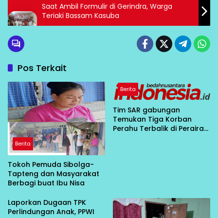
Saat Ambil Formulir di Gerindra, Warga
Teriaki Bassam Kasuba
Pos Terkait
Berita
Tim SAR gabungan
Temukan Tiga Korban
Perahu Terbalik di Perairan
Bahodopi Dalam Kondisi
Berita
Meninggal Dunia
Tokoh Pemuda Sibolga-
Tapteng dan Masyarakat
Berbagi buat Ibu Nisa
Laporkan Dugaan TPK
Perlindungan Anak, PPWI