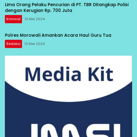
Lima Orang Pelaku Pencurian di PT. TBR Ditangkap Polisi
dengan Kerugian Rp. 700 Juta
Kriminal
13 Mei 2024
Polres Morowali Amankan Acara Haul Guru Tua
Redaksi
12 Mei 2024