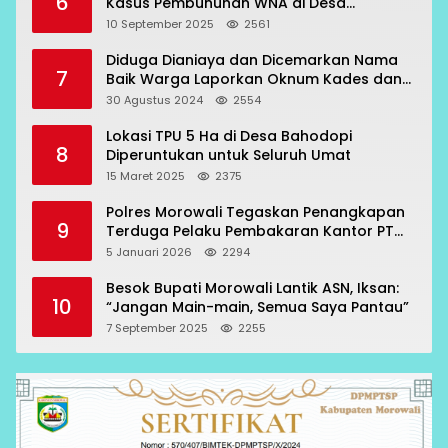
6
Kasus Pembunuhan WNA di Desa
Topogaro
10 September 2025
2561
Diduga Dianiaya dan Dicemarkan Nama
7
Baik Warga Laporkan Oknum Kades dan
Oknum Polisi
30 Agustus 2024
2554
Lokasi TPU 5 Ha di Desa Bahodopi
8
Diperuntukan untuk Seluruh Umat
15 Maret 2025
2375
Polres Morowali Tegaskan Penangkapan
9
Terduga Pelaku Pembakaran Kantor PT
RCP Sesuai Prosedur
5 Januari 2026
2294
Besok Bupati Morowali Lantik ASN, Iksan:
10
“Jangan Main-main, Semua Saya Pantau”
7 September 2025
2255