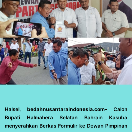
Halsel,
bedahnusantaraindonesia.com-
Calon
Bupati Halmahera Selatan Bahrain Kasuba
menyerahkan Berkas Formulir ke Dewan Pimpinan