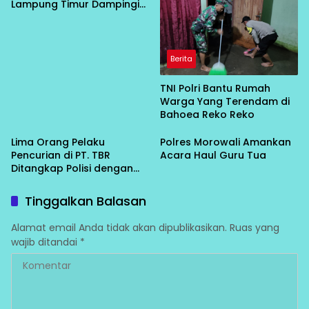
Lampung Timur Dampingi
Korban Persetubuhan
Anak di Bawah Umur ke
Polisi
Berita
TNI Polri Bantu Rumah
Warga Yang Terendam di
Bahoea Reko Reko
Lima Orang Pelaku
Polres Morowali Amankan
Pencurian di PT. TBR
Acara Haul Guru Tua
Ditangkap Polisi dengan
Kerugian Rp. 700 Juta
Tinggalkan Balasan
Alamat email Anda tidak akan dipublikasikan.
Ruas yang
wajib ditandai
*