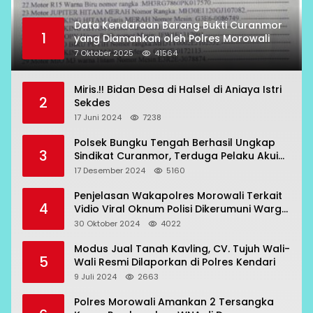
Data Kendaraan Barang Bukti Curanmor
1
yang Diamankan oleh Polres Morowali
7 Oktober 2025
41564
Miris.!! Bidan Desa di Halsel di Aniaya Istri
2
Sekdes
17 Juni 2024
7238
Polsek Bungku Tengah Berhasil Ungkap
3
Sindikat Curanmor, Terduga Pelaku Akui
Beraksi di 7 Lokasi
17 Desember 2024
5160
Penjelasan Wakapolres Morowali Terkait
4
Vidio Viral Oknum Polisi Dikerumuni Warga
Bahodopi
30 Oktober 2024
4022
Modus Jual Tanah Kavling, CV. Tujuh Wali-
5
Wali Resmi Dilaporkan di Polres Kendari
9 Juli 2024
2663
Polres Morowali Amankan 2 Tersangka