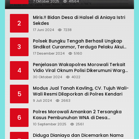
7 Oktober 2025
41564
Miris.!! Bidan Desa di Halsel di Aniaya Istri
2
Sekdes
17 Juni 2024
7238
Polsek Bungku Tengah Berhasil Ungkap
3
Sindikat Curanmor, Terduga Pelaku Akui
Beraksi di 7 Lokasi
17 Desember 2024
5160
Penjelasan Wakapolres Morowali Terkait
4
Vidio Viral Oknum Polisi Dikerumuni Warga
Bahodopi
30 Oktober 2024
4022
Modus Jual Tanah Kavling, CV. Tujuh Wali-
5
Wali Resmi Dilaporkan di Polres Kendari
9 Juli 2024
2663
Polres Morowali Amankan 2 Tersangka
6
Kasus Pembunuhan WNA di Desa
Topogaro
10 September 2025
2561
Diduga Dianiaya dan Dicemarkan Nama