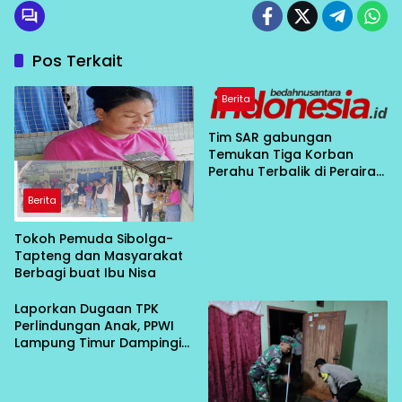
Pos Terkait
Berita
Tim SAR gabungan
Temukan Tiga Korban
Perahu Terbalik di Perairan
Bahodopi Dalam Kondisi
Berita
Meninggal Dunia
Tokoh Pemuda Sibolga-
Tapteng dan Masyarakat
Berbagi buat Ibu Nisa
Laporkan Dugaan TPK
Perlindungan Anak, PPWI
Lampung Timur Dampingi
Korban Persetubuhan
Anak di Bawah Umur ke
Polisi