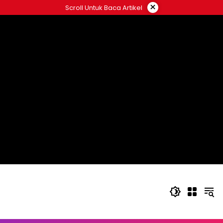
Langsung
×
Scroll Untuk Baca Artikel
ke
konten