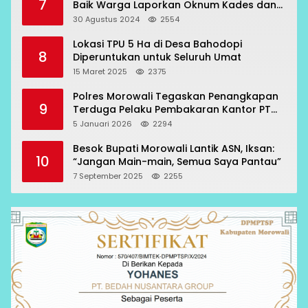
7
Baik Warga Laporkan Oknum Kades dan
Oknum Polisi
30 Agustus 2024
2554
Lokasi TPU 5 Ha di Desa Bahodopi
8
Diperuntukan untuk Seluruh Umat
15 Maret 2025
2375
Polres Morowali Tegaskan Penangkapan
9
Terduga Pelaku Pembakaran Kantor PT
RCP Sesuai Prosedur
5 Januari 2026
2294
Besok Bupati Morowali Lantik ASN, Iksan:
10
“Jangan Main-main, Semua Saya Pantau”
7 September 2025
2255