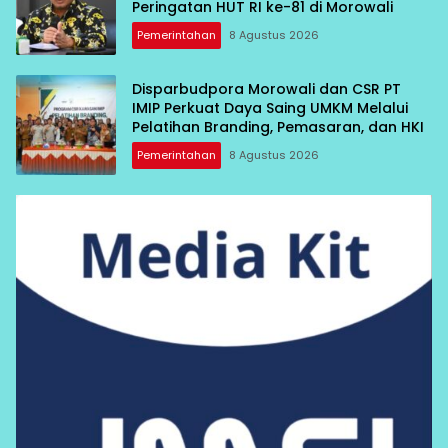
Peringatan HUT RI ke-81 di Morowali
Pemerintahan
8 Agustus 2026
Disparbudpora Morowali dan CSR PT
IMIP Perkuat Daya Saing UMKM Melalui
Pelatihan Branding, Pemasaran, dan HKI
Pemerintahan
8 Agustus 2026