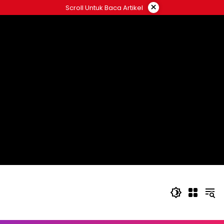
Langsung
×
Scroll Untuk Baca Artikel
ke
konten