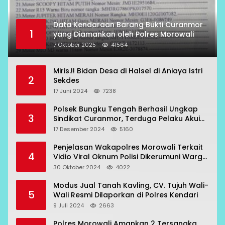
Data Kendaraan Barang Bukti Curanmor
1
yang Diamankan oleh Polres Morowali
7 Oktober 2025
41564
Miris.!! Bidan Desa di Halsel di Aniaya Istri
2
Sekdes
17 Juni 2024
7238
Polsek Bungku Tengah Berhasil Ungkap
3
Sindikat Curanmor, Terduga Pelaku Akui
Beraksi di 7 Lokasi
17 Desember 2024
5160
Penjelasan Wakapolres Morowali Terkait
4
Vidio Viral Oknum Polisi Dikerumuni Warga
Bahodopi
30 Oktober 2024
4022
Modus Jual Tanah Kavling, CV. Tujuh Wali-
5
Wali Resmi Dilaporkan di Polres Kendari
9 Juli 2024
2663
Polres Morowali Amankan 2 Tersangka