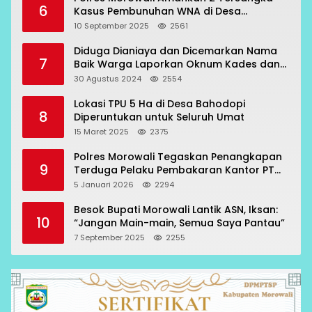
6
Kasus Pembunuhan WNA di Desa
Topogaro
10 September 2025
2561
Diduga Dianiaya dan Dicemarkan Nama
7
Baik Warga Laporkan Oknum Kades dan
Oknum Polisi
30 Agustus 2024
2554
Lokasi TPU 5 Ha di Desa Bahodopi
8
Diperuntukan untuk Seluruh Umat
15 Maret 2025
2375
Polres Morowali Tegaskan Penangkapan
9
Terduga Pelaku Pembakaran Kantor PT
RCP Sesuai Prosedur
5 Januari 2026
2294
Besok Bupati Morowali Lantik ASN, Iksan:
10
“Jangan Main-main, Semua Saya Pantau”
7 September 2025
2255