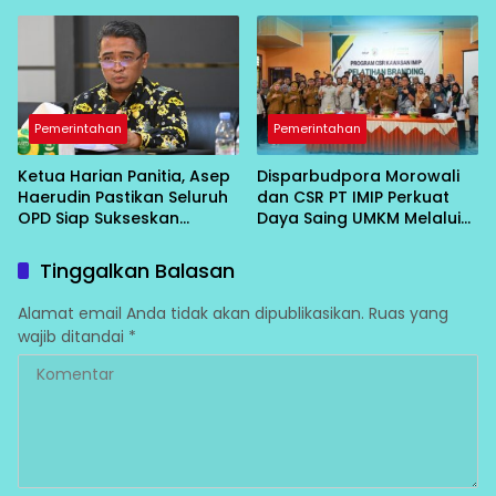
Non-ASN
Pemerintahan
Pemerintahan
Ketua Harian Panitia, Asep
Disparbudpora Morowali
Haerudin Pastikan Seluruh
dan CSR PT IMIP Perkuat
OPD Siap Sukseskan
Daya Saing UMKM Melalui
Peringatan HUT RI ke-81 di
Pelatihan Branding,
Morowali
Pemasaran, dan HKI
Tinggalkan Balasan
Alamat email Anda tidak akan dipublikasikan.
Ruas yang
wajib ditandai
*