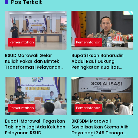
Pos Terkait
Pemerintahan
Pemerintahan
RSUD Morowali Gelar
Bupati Iksan Baharudin
Kuliah Pakar dan Bimtek
Abdul Rauf Dukung
Transformasi Pelayanan
Peningkatan Kualitas
Kesehatan
Layanan Kesehatan RSUD
Morowali
Pemerintahan
Pemerintahan
Bupati Morowali Tegaskan
BKPSDM Morowali
Tak Ingin Lagi Ada Keluhan
Sosialisasikan Skema Alih
Pelayanan RSUD
Daya bagi 349 Tenaga