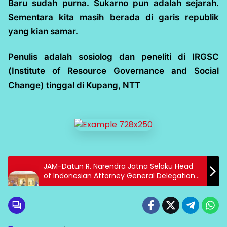
Baru sudah purna. Sukarno pun adalah sejarah.
Sementara kita masih berada di garis republik
yang kian samar.
Penulis adalah sosiolog dan peneliti di IRGSC
(Institute of Resource Governance and Social
Change) tinggal di Kupang, NTT
JAM-Datun R. Narendra Jatna Selaku Head
of Indonesian Attorney General Delegation
Melaksanakan Courtesy Call kepada Jaksa
Agung Brunei Darussalam