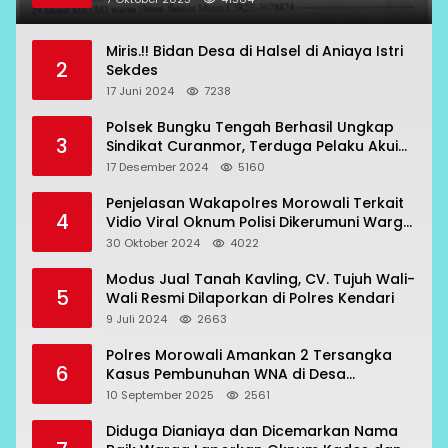
Miris.!! Bidan Desa di Halsel di Aniaya Istri
2
Sekdes
17 Juni 2024
7238
Polsek Bungku Tengah Berhasil Ungkap
3
Sindikat Curanmor, Terduga Pelaku Akui
Beraksi di 7 Lokasi
17 Desember 2024
5160
Penjelasan Wakapolres Morowali Terkait
4
Vidio Viral Oknum Polisi Dikerumuni Warga
Bahodopi
30 Oktober 2024
4022
Modus Jual Tanah Kavling, CV. Tujuh Wali-
5
Wali Resmi Dilaporkan di Polres Kendari
9 Juli 2024
2663
Polres Morowali Amankan 2 Tersangka
6
Kasus Pembunuhan WNA di Desa
Topogaro
10 September 2025
2561
Diduga Dianiaya dan Dicemarkan Nama