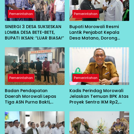
Pemerintahan
Pemerintahan
SINERGI 3 DESA SUKSESKAN
Bupati Morowali Resmi
LOMBA DESA BETE-BETE,
Lantik Penjabat Kepala
BUPATI IKSAN: “LUAR BIASA!”
Desa Matano, Dorong
Pembangunan Desa
Berbasis Kebersamaan
Pemerintahan
Pemerintahan
Badan Pendapatan
Kadis Perindag Morowali
Daerah Morowali Lepas
Jelaskan Temuan BPK Atas
Tiga ASN Purna Bakti,
Proyek Sentra IKM Rp2,
Wujud Penghargaan atas
13Miliar
Pengabdian