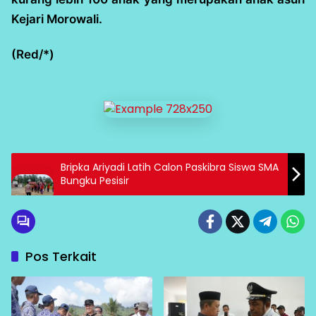
Kejari Morowali.
(Red/*)
Bripka Ariyadi Latih Calon Paskibra Siswa SMA
Bungku Pesisir
Pos Terkait