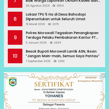
7
Baik Warga Laporkan Oknum Kades dan
Oknum Polisi
30 Agustus 2024
2554
Lokasi TPU 5 Ha di Desa Bahodopi
8
Diperuntukan untuk Seluruh Umat
15 Maret 2025
2375
Polres Morowali Tegaskan Penangkapan
9
Terduga Pelaku Pembakaran Kantor PT
RCP Sesuai Prosedur
5 Januari 2026
2294
Besok Bupati Morowali Lantik ASN, Iksan:
10
“Jangan Main-main, Semua Saya Pantau”
7 September 2025
2255