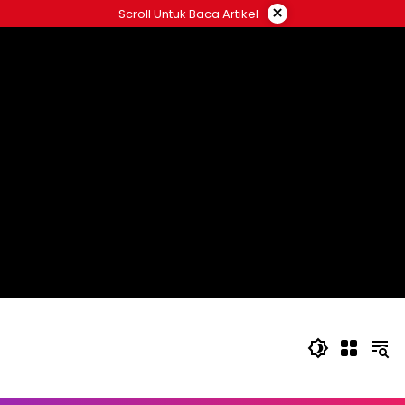
Langsung
×
Scroll Untuk Baca Artikel
ke
konten