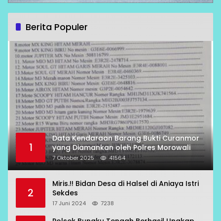
Berita Populer
Data Kendaraan Barang Bukti Curanmor
1
yang Diamankan oleh Polres Morowali
7 Oktober 2025
41564
Miris.!! Bidan Desa di Halsel di Aniaya Istri
2
Sekdes
17 Juni 2024
7238
Polsek Bungku Tengah Berhasil Ungkap