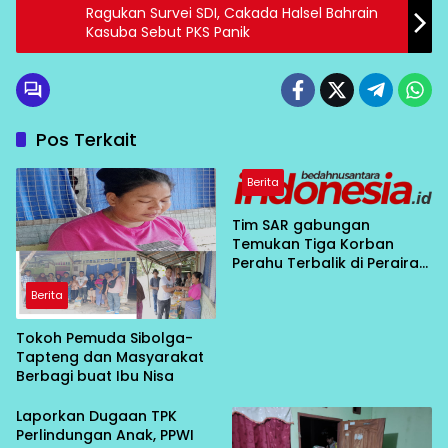
Ragukan Survei SDI, Cakada Halsel Bahrain
Kasuba Sebut PKS Panik
Pos Terkait
Berita
Tim SAR gabungan
Temukan Tiga Korban
Perahu Terbalik di Perairan
Bahodopi Dalam Kondisi
Berita
Meninggal Dunia
Tokoh Pemuda Sibolga-
Tapteng dan Masyarakat
Berbagi buat Ibu Nisa
Laporkan Dugaan TPK
Perlindungan Anak, PPWI