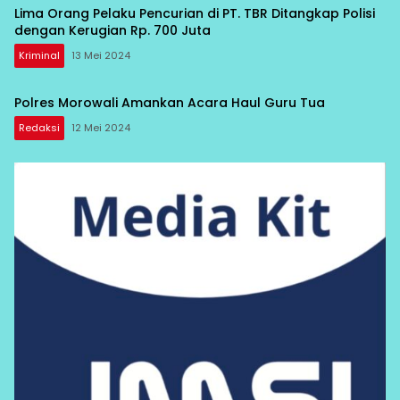
Lima Orang Pelaku Pencurian di PT. TBR Ditangkap Polisi
dengan Kerugian Rp. 700 Juta
Kriminal
13 Mei 2024
Polres Morowali Amankan Acara Haul Guru Tua
Redaksi
12 Mei 2024