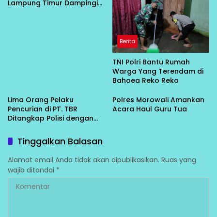
Lampung Timur Dampingi
Korban Persetubuhan
Anak di Bawah Umur ke
Polisi
Berita
TNI Polri Bantu Rumah
Warga Yang Terendam di
Bahoea Reko Reko
Lima Orang Pelaku
Polres Morowali Amankan
Pencurian di PT. TBR
Acara Haul Guru Tua
Ditangkap Polisi dengan
Kerugian Rp. 700 Juta
Tinggalkan Balasan
Alamat email Anda tidak akan dipublikasikan.
Ruas yang
wajib ditandai
*