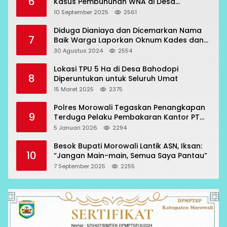
6
Kasus Pembunuhan WNA di Desa
Topogaro
10 September 2025
2561
Diduga Dianiaya dan Dicemarkan Nama
7
Baik Warga Laporkan Oknum Kades dan
Oknum Polisi
30 Agustus 2024
2554
Lokasi TPU 5 Ha di Desa Bahodopi
8
Diperuntukan untuk Seluruh Umat
15 Maret 2025
2375
Polres Morowali Tegaskan Penangkapan
9
Terduga Pelaku Pembakaran Kantor PT
RCP Sesuai Prosedur
5 Januari 2026
2294
Besok Bupati Morowali Lantik ASN, Iksan:
10
“Jangan Main-main, Semua Saya Pantau”
7 September 2025
2255