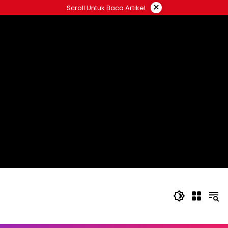
Langsung
×
Scroll Untuk Baca Artikel
ke
konten