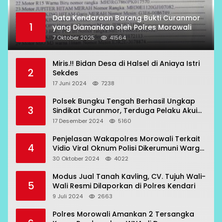
Data Kendaraan Barang Bukti Curanmor
1
yang Diamankan oleh Polres Morowali
7 Oktober 2025
41564
Miris.!! Bidan Desa di Halsel di Aniaya Istri
2
Sekdes
17 Juni 2024
7238
Polsek Bungku Tengah Berhasil Ungkap
3
Sindikat Curanmor, Terduga Pelaku Akui
Beraksi di 7 Lokasi
17 Desember 2024
5160
Penjelasan Wakapolres Morowali Terkait
4
Vidio Viral Oknum Polisi Dikerumuni Warga
Bahodopi
30 Oktober 2024
4022
Modus Jual Tanah Kavling, CV. Tujuh Wali-
5
Wali Resmi Dilaporkan di Polres Kendari
9 Juli 2024
2663
Polres Morowali Amankan 2 Tersangka