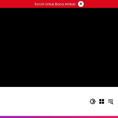
Langsung
×
Scroll Untuk Baca Artikel
ke
konten