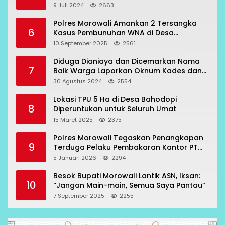
9 Juli 2024
2663
Polres Morowali Amankan 2 Tersangka
6
Kasus Pembunuhan WNA di Desa
Topogaro
10 September 2025
2561
Diduga Dianiaya dan Dicemarkan Nama
7
Baik Warga Laporkan Oknum Kades dan
Oknum Polisi
30 Agustus 2024
2554
Lokasi TPU 5 Ha di Desa Bahodopi
8
Diperuntukan untuk Seluruh Umat
15 Maret 2025
2375
Polres Morowali Tegaskan Penangkapan
9
Terduga Pelaku Pembakaran Kantor PT
RCP Sesuai Prosedur
5 Januari 2026
2294
Besok Bupati Morowali Lantik ASN, Iksan:
10
“Jangan Main-main, Semua Saya Pantau”
7 September 2025
2255