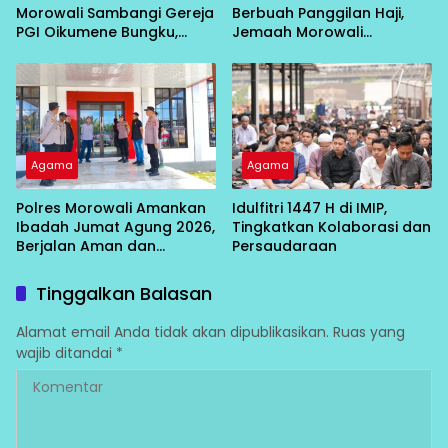
Morowali Sambangi Gereja
Berbuah Panggilan Haji,
PGI Oikumene Bungku,
Jemaah Morowali
Perkuat Toleransi dan
Fawakihah Berangkat 7 Mei
Kamtibmas
Agama
Agama
Polres Morowali Amankan
Idulfitri 1447 H di IMIP,
Ibadah Jumat Agung 2026,
Tingkatkan Kolaborasi dan
Berjalan Aman dan
Persaudaraan
Kondusif
Tinggalkan Balasan
Alamat email Anda tidak akan dipublikasikan.
Ruas yang
wajib ditandai
*