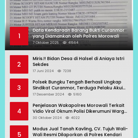
Data Kendaraan Barang Bukti Curanmor
1
yang Diamankan oleh Polres Morowali
7 Oktober 2025
41564
Miris.!! Bidan Desa di Halsel di Aniaya Istri
2
Sekdes
17 Juni 2024
7238
Polsek Bungku Tengah Berhasil Ungkap
3
Sindikat Curanmor, Terduga Pelaku Akui
Beraksi di 7 Lokasi
17 Desember 2024
5160
Penjelasan Wakapolres Morowali Terkait
4
Vidio Viral Oknum Polisi Dikerumuni Warga
Bahodopi
30 Oktober 2024
4022
Modus Jual Tanah Kavling, CV. Tujuh Wali-
5
Wali Resmi Dilaporkan di Polres Kendari