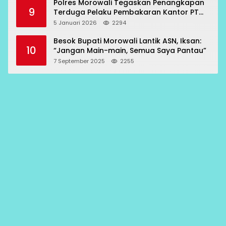
Polres Morowali Tegaskan Penangkapan
9
Terduga Pelaku Pembakaran Kantor PT
RCP Sesuai Prosedur
5 Januari 2026
2294
Besok Bupati Morowali Lantik ASN, Iksan:
10
“Jangan Main-main, Semua Saya Pantau”
7 September 2025
2255