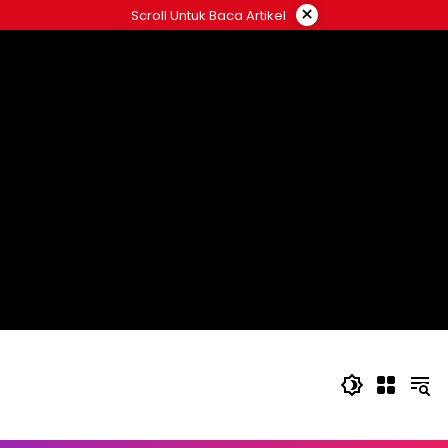
Langsung
×
Scroll Untuk Baca Artikel
ke
konten