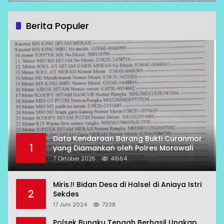
Berita Populer
Data Kendaraan Barang Bukti Curanmor
1
yang Diamankan oleh Polres Morowali
7 Oktober 2025
41564
Miris.!! Bidan Desa di Halsel di Aniaya Istri
2
Sekdes
17 Juni 2024
7238
Polsek Bungku Tengah Berhasil Ungkap