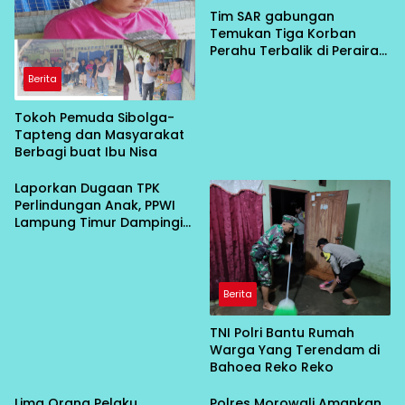
Tim SAR gabungan
Temukan Tiga Korban
Perahu Terbalik di Perairan
Bahodopi Dalam Kondisi
Berita
Meninggal Dunia
Tokoh Pemuda Sibolga-
Tapteng dan Masyarakat
Berbagi buat Ibu Nisa
Laporkan Dugaan TPK
Perlindungan Anak, PPWI
Lampung Timur Dampingi
Korban Persetubuhan
Anak di Bawah Umur ke
Polisi
Berita
TNI Polri Bantu Rumah
Warga Yang Terendam di
Bahoea Reko Reko
Lima Orang Pelaku
Polres Morowali Amankan