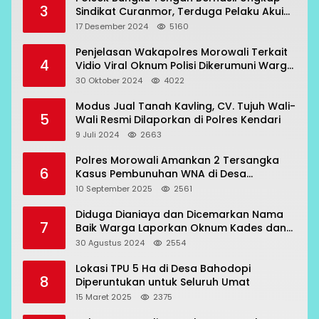
3
Sindikat Curanmor, Terduga Pelaku Akui
Beraksi di 7 Lokasi
17 Desember 2024
5160
Penjelasan Wakapolres Morowali Terkait
4
Vidio Viral Oknum Polisi Dikerumuni Warga
Bahodopi
30 Oktober 2024
4022
Modus Jual Tanah Kavling, CV. Tujuh Wali-
5
Wali Resmi Dilaporkan di Polres Kendari
9 Juli 2024
2663
Polres Morowali Amankan 2 Tersangka
6
Kasus Pembunuhan WNA di Desa
Topogaro
10 September 2025
2561
Diduga Dianiaya dan Dicemarkan Nama
7
Baik Warga Laporkan Oknum Kades dan
Oknum Polisi
30 Agustus 2024
2554
Lokasi TPU 5 Ha di Desa Bahodopi
8
Diperuntukan untuk Seluruh Umat
15 Maret 2025
2375