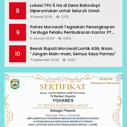
Lokasi TPU 5 Ha di Desa Bahodopi
8
Diperuntukan untuk Seluruh Umat
15 Maret 2025
2375
Polres Morowali Tegaskan Penangkapan
9
Terduga Pelaku Pembakaran Kantor PT
RCP Sesuai Prosedur
5 Januari 2026
2294
Besok Bupati Morowali Lantik ASN, Iksan:
10
“Jangan Main-main, Semua Saya Pantau”
7 September 2025
2255