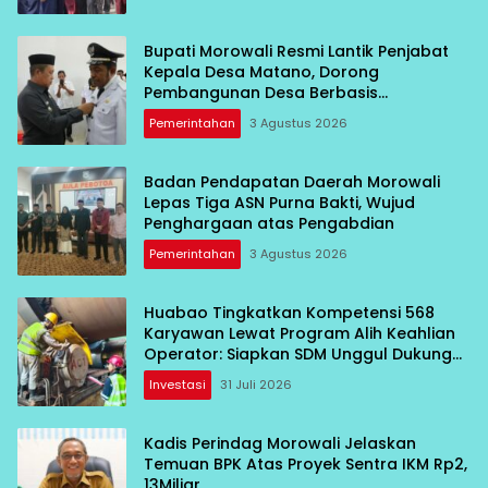
Bupati Morowali Resmi Lantik Penjabat
Kepala Desa Matano, Dorong
Pembangunan Desa Berbasis
Kebersamaan
Pemerintahan
3 Agustus 2026
Badan Pendapatan Daerah Morowali
Lepas Tiga ASN Purna Bakti, Wujud
Penghargaan atas Pengabdian
Pemerintahan
3 Agustus 2026
Huabao Tingkatkan Kompetensi 568
Karyawan Lewat Program Alih Keahlian
Operator: Siapkan SDM Unggul Dukung
Pertumbuhan Perusahaan
Investasi
31 Juli 2026
Kadis Perindag Morowali Jelaskan
Temuan BPK Atas Proyek Sentra IKM Rp2,
13Miliar