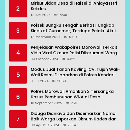
Miris.!! Bidan Desa di Halsel di Aniaya Istri
2
Sekdes
17 Juni 2024
7238
Polsek Bungku Tengah Berhasil Ungkap
3
Sindikat Curanmor, Terduga Pelaku Akui
Beraksi di 7 Lokasi
17 Desember 2024
5160
Penjelasan Wakapolres Morowali Terkait
4
Vidio Viral Oknum Polisi Dikerumuni Warga
Bahodopi
30 Oktober 2024
4022
Modus Jual Tanah Kavling, CV. Tujuh Wali-
5
Wali Resmi Dilaporkan di Polres Kendari
9 Juli 2024
2663
Polres Morowali Amankan 2 Tersangka
6
Kasus Pembunuhan WNA di Desa
Topogaro
10 September 2025
2561
Diduga Dianiaya dan Dicemarkan Nama
7
Baik Warga Laporkan Oknum Kades dan
Oknum Polisi
30 Agustus 2024
2554