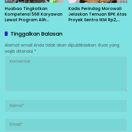
Huabao Tingkatkan
Kadis Perindag Morowali
Kompetensi 568 Karyawan
Jelaskan Temuan BPK Atas
Lewat Program Alih
Proyek Sentra IKM Rp2,
Keahlian Operator:
13Miliar
Siapkan SDM Unggul
Tinggalkan Balasan
Dukung Pertumbuhan
Perusahaan
Alamat email Anda tidak akan dipublikasikan.
Ruas yang
wajib ditandai
*