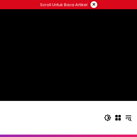
Langsung
×
Scroll Untuk Baca Artikel
ke
konten