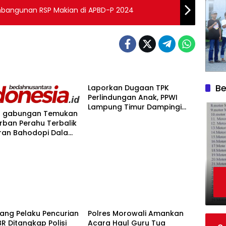
mbangunan RSP Makian di APBD-P 2024
Be
Laporkan Dugaan TPK
Perlindungan Anak, PPWI
Lampung Timur Dampingi
R gabungan Temukan
Korban Persetubuhan Anak
rban Perahu Terbalik
di Bawah Umur ke Polisi
iran Bahodopi Dalam
 Meninggal Dunia
ang Pelaku Pencurian
Polres Morowali Amankan
TBR Ditangkap Polisi
Acara Haul Guru Tua