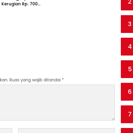
2
 Kerugian Rp. 700
3
4
5
kan.
Ruas yang wajib ditandai
*
6
7