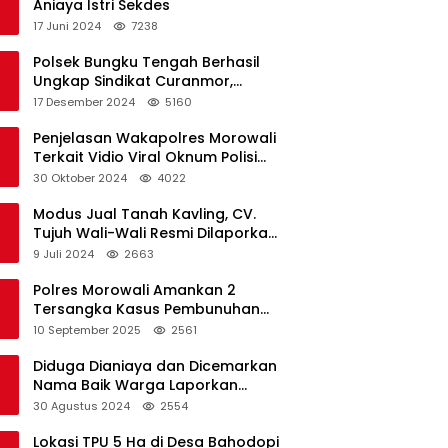
Aniaya Istri Sekdes
17 Juni 2024
7238
Polsek Bungku Tengah Berhasil
Ungkap Sindikat Curanmor,
Terduga Pelaku Akui Beraksi di 7
17 Desember 2024
5160
Lokasi
Penjelasan Wakapolres Morowali
Terkait Vidio Viral Oknum Polisi
Dikerumuni Warga Bahodopi
30 Oktober 2024
4022
Modus Jual Tanah Kavling, CV.
Tujuh Wali-Wali Resmi Dilaporkan
di Polres Kendari
9 Juli 2024
2663
Polres Morowali Amankan 2
Tersangka Kasus Pembunuhan
WNA di Desa Topogaro
10 September 2025
2561
Diduga Dianiaya dan Dicemarkan
Nama Baik Warga Laporkan
Oknum Kades dan Oknum Polisi
30 Agustus 2024
2554
Lokasi TPU 5 Ha di Desa Bahodopi