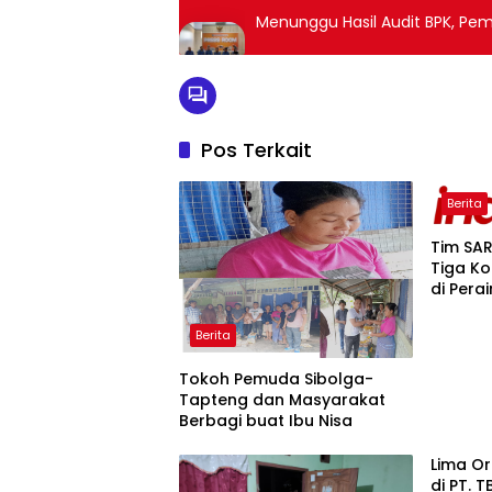
Menunggu Hasil Audit BPK, Pe
Pos Terkait
Berita
Tim SA
Tiga Ko
di Pera
Kondisi
Berita
Tokoh Pemuda Sibolga-
Tapteng dan Masyarakat
Berbagi buat Ibu Nisa
Lima Or
di PT. 