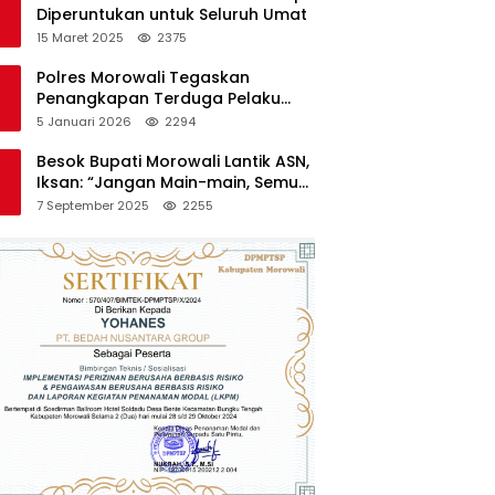
Diperuntukan untuk Seluruh Umat
15 Maret 2025
2375
Polres Morowali Tegaskan
Penangkapan Terduga Pelaku
Pembakaran Kantor PT RCP Sesuai
5 Januari 2026
2294
Prosedur
Besok Bupati Morowali Lantik ASN,
Iksan: “Jangan Main-main, Semua
Saya Pantau”
7 September 2025
2255