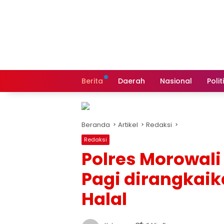
Langsung
ke
konten
Berita
Daerah
Nasional
Polit
Beranda
Artikel
Redaksi
Redaksi
Polres Morowali
Pagi dirangkaika
Halal