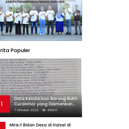
rita Populer
Data Kendaraan Barang Bukti
1
Curanmor yang Diamankan
oleh Polres Morowali
7 Oktober 2025
41564
Miris.!! Bidan Desa di Halsel di