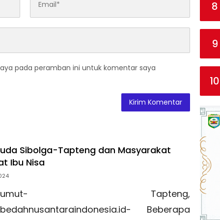
8
9
saya pada peramban ini untuk komentar saya
10
uda Sibolga-Tapteng dan Masyarakat
t Ibu Nisa
024
umut- Tapteng,
bedahnusantaraindonesia.id- Beberapa