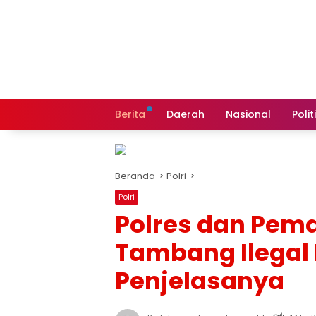
Langsung
ke
konten
Berita
Daerah
Nasional
Polit
Beranda
Polri
Polri
Polres dan Pemd
Tambang Ilegal 
Penjelasanya