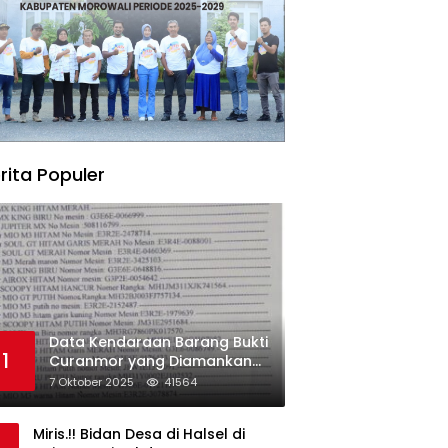
rita Populer
Data Kendaraan Barang Bukti
1
Curanmor yang Diamankan
oleh Polres Morowali
7 Oktober 2025
41564
Miris.!! Bidan Desa di Halsel di