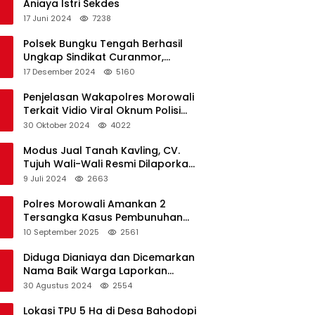
Aniaya Istri Sekdes
17 Juni 2024
7238
Polsek Bungku Tengah Berhasil
Ungkap Sindikat Curanmor,
Terduga Pelaku Akui Beraksi di 7
17 Desember 2024
5160
Lokasi
Penjelasan Wakapolres Morowali
Terkait Vidio Viral Oknum Polisi
Dikerumuni Warga Bahodopi
30 Oktober 2024
4022
Modus Jual Tanah Kavling, CV.
Tujuh Wali-Wali Resmi Dilaporkan
di Polres Kendari
9 Juli 2024
2663
Polres Morowali Amankan 2
Tersangka Kasus Pembunuhan
WNA di Desa Topogaro
10 September 2025
2561
Diduga Dianiaya dan Dicemarkan
Nama Baik Warga Laporkan
Oknum Kades dan Oknum Polisi
30 Agustus 2024
2554
Lokasi TPU 5 Ha di Desa Bahodopi