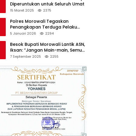
Diperuntukan untuk Seluruh Umat
15 Maret 2025
2375
Polres Morowali Tegaskan
Penangkapan Terduga Pelaku
Pembakaran Kantor PT RCP Sesuai
5 Januari 2026
2294
Prosedur
Besok Bupati Morowali Lantik ASN,
Iksan: “Jangan Main-main, Semua
Saya Pantau”
7 September 2025
2255