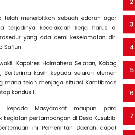
2
ga telah menerbitkan sebuah edaran agar
3
a terjadinya kecelakaan kerja harus di
 prosedur yang ada demi keselamatan diri
p Safiun
4
akili Kapolres Halmahera Selatan, Kabag
5
, Berterima kasih kepada seluruh elemen
ng mana telah menjaga situasi Kamtibmas
tap kondusif.
6
au kepada Masyarakat maupun para
7
 kegiatan pertambangan di Desa Kusubibi
pertemuan ini Pemerintah Daerah dapat