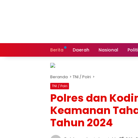
Langsung
ke
konten
Berita
Daerah
Nasional
Polit
Beranda
TNI / Polri
TNI / Polri
Polres dan Kodi
Keamanan Tahap
Tahun 2024