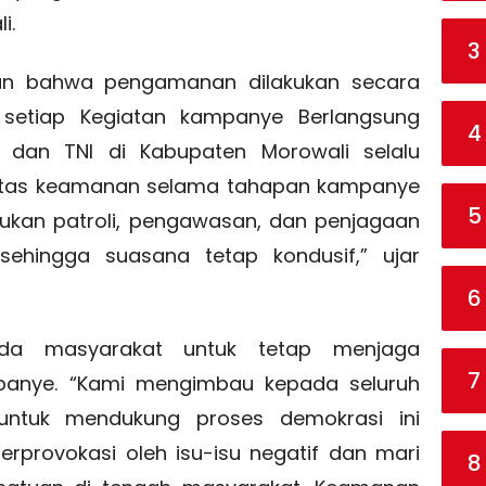
i.
3
an bahwa pengamanan dilakukan secara
setiap Kegiatan kampanye Berlangsung
4
i dan TNI di Kabupaten Morowali selalu
itas keamanan selama tahapan kampanye
5
kukan patroli, pengawasan, dan penjagaan
ehingga suasana tetap kondusif,” ujar
6
da masyarakat untuk tetap menjaga
7
panye. “Kami mengimbau kepada seluruh
untuk mendukung proses demokrasi ini
rprovokasi oleh isu-isu negatif dan mari
8