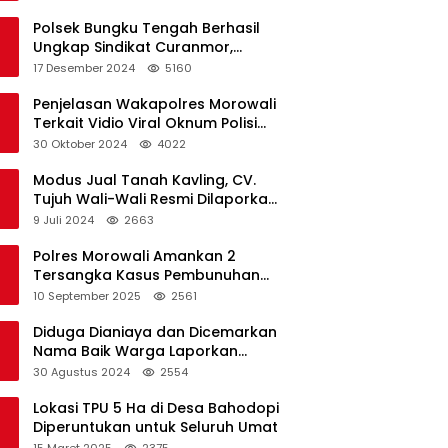
Polsek Bungku Tengah Berhasil
Ungkap Sindikat Curanmor,
Terduga Pelaku Akui Beraksi di 7
17 Desember 2024
5160
Lokasi
Penjelasan Wakapolres Morowali
Terkait Vidio Viral Oknum Polisi
Dikerumuni Warga Bahodopi
30 Oktober 2024
4022
Modus Jual Tanah Kavling, CV.
Tujuh Wali-Wali Resmi Dilaporkan
di Polres Kendari
9 Juli 2024
2663
Polres Morowali Amankan 2
Tersangka Kasus Pembunuhan
WNA di Desa Topogaro
10 September 2025
2561
Diduga Dianiaya dan Dicemarkan
Nama Baik Warga Laporkan
Oknum Kades dan Oknum Polisi
30 Agustus 2024
2554
Lokasi TPU 5 Ha di Desa Bahodopi
Diperuntukan untuk Seluruh Umat
15 Maret 2025
2375