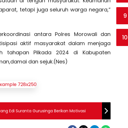
ersatuan di tengah masyarakat. Keamanan
arat, tetapi juga seluruh warga negara,”
9
koordinasi antara Polres Morowali dan
10
rtisipasi aktif masyarakat dalam menjaga
ruh tahapan Pilkada 2024 di Kabupaten
man,damai dan sejuk.(Nes)
ang Edi Suranta Gurusinga Berikan Motivasi