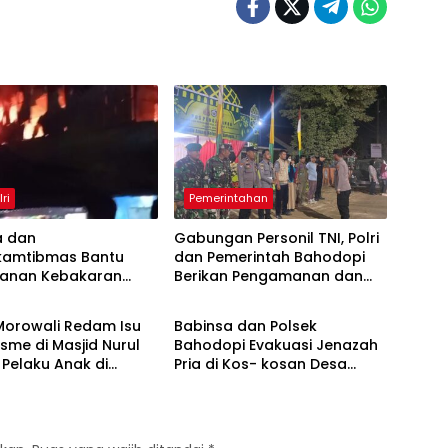
lri
Pemerintahan
a dan
Gabungan Personil TNI, Polri
kamtibmas Bantu
dan Pemerintah Bahodopi
anan Kebakaran
Berikan Pengamanan dan
a
TNI / Polri
san di Labota
Pelayanan Bagi Pemudik
Morowali Redam Isu
Babinsa dan Polsek
sme di Masjid Nurul
Bahodopi Evakuasi Jenazah
Pelaku Anak di
Pria di Kos- kosan Desa
 Umur
Bahodopi