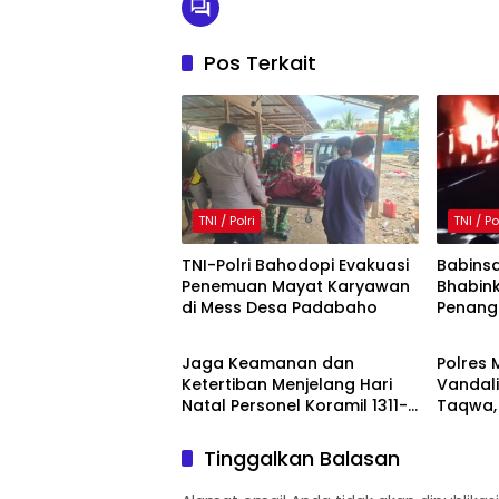
Pos Terkait
TNI / Polri
TNI / Po
TNI-Polri Bahodopi Evakuasi
Babins
Penemuan Mayat Karyawan
Bhabin
di Mess Desa Padabaho
Penang
TNI / Polri
Agam
Kos-ko
Jaga Keamanan dan
Polres 
Ketertiban Menjelang Hari
Vandali
Natal Personel Koramil 1311-
Taqwa, 
09/ Bahodopi dan Polsek
Bawah
Bahodopi Gelar Apel
Tinggalkan Balasan
Kesiapsiagaan