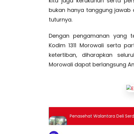
kita jaga kerukunan serta p
bukan hanya tanggung jawab ap
tuturnya.
Dengan pengamanan yang ter
Kodim 1311 Morowali serta pa
ketertiban, diharapkan selu
Morowali dapat berlangsung A
Penasehat Walantara Deli Serd