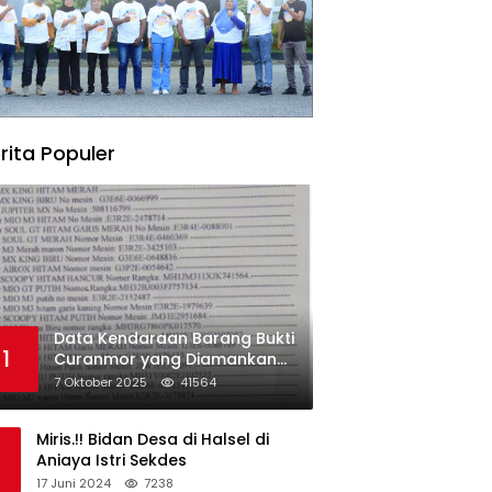
rita Populer
Data Kendaraan Barang Bukti
1
Curanmor yang Diamankan
oleh Polres Morowali
7 Oktober 2025
41564
Miris.!! Bidan Desa di Halsel di
Aniaya Istri Sekdes
17 Juni 2024
7238