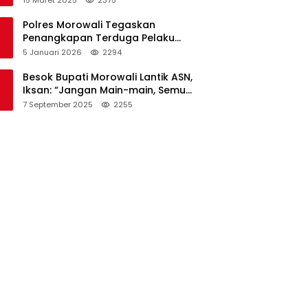
Polres Morowali Tegaskan
Penangkapan Terduga Pelaku
Pembakaran Kantor PT RCP Sesuai
5 Januari 2026
2294
Prosedur
Besok Bupati Morowali Lantik ASN,
Iksan: “Jangan Main-main, Semua
Saya Pantau”
7 September 2025
2255