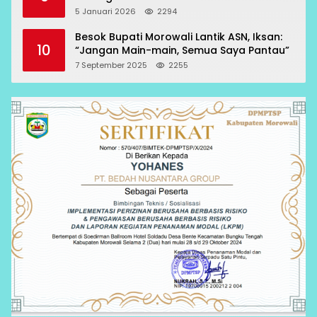
RCP Sesuai Prosedur
5 Januari 2026
2294
Besok Bupati Morowali Lantik ASN, Iksan:
10
“Jangan Main-main, Semua Saya Pantau”
7 September 2025
2255