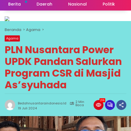
Berita
Daerah
Nasional
Politik
Beranda
Agama
Agama
PLN Nusantara Power
UPDK Pandan Salurkan
Program CSR di Masjid
As’syuhada
216
2 Min
Bedahnusantaraindonesia.id
Baca
19 Juli 2024