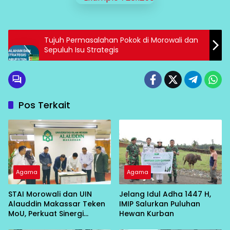
Tujuh Permasalahan Pokok di Morowali dan
Sepuluh Isu Strategis
Pos Terkait
Agama
Agama
STAI Morowali dan UIN
Jelang Idul Adha 1447 H,
Alauddin Makassar Teken
IMIP Salurkan Puluhan
MoU, Perkuat Sinergi
Hewan Kurban
Pendidikan Islam