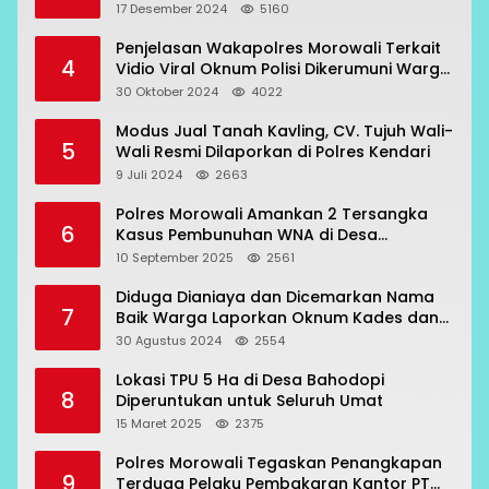
Beraksi di 7 Lokasi
17 Desember 2024
5160
Penjelasan Wakapolres Morowali Terkait
4
Vidio Viral Oknum Polisi Dikerumuni Warga
Bahodopi
30 Oktober 2024
4022
Modus Jual Tanah Kavling, CV. Tujuh Wali-
5
Wali Resmi Dilaporkan di Polres Kendari
9 Juli 2024
2663
Polres Morowali Amankan 2 Tersangka
6
Kasus Pembunuhan WNA di Desa
Topogaro
10 September 2025
2561
Diduga Dianiaya dan Dicemarkan Nama
7
Baik Warga Laporkan Oknum Kades dan
Oknum Polisi
30 Agustus 2024
2554
Lokasi TPU 5 Ha di Desa Bahodopi
8
Diperuntukan untuk Seluruh Umat
15 Maret 2025
2375
Polres Morowali Tegaskan Penangkapan
9
Terduga Pelaku Pembakaran Kantor PT