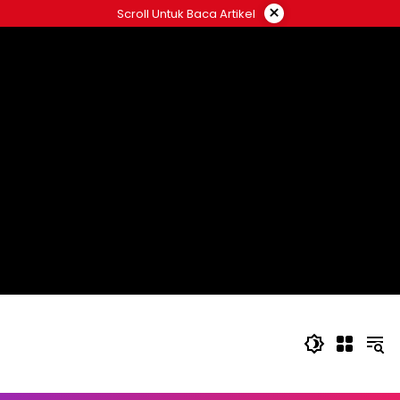
Langsung
×
Scroll Untuk Baca Artikel
ke
konten