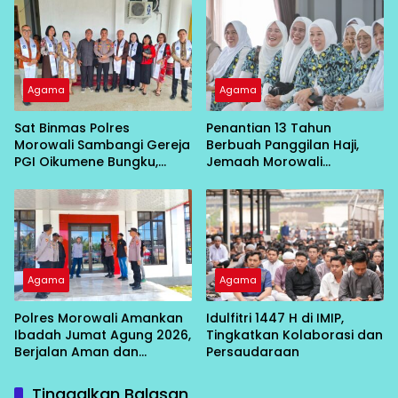
Agama
Agama
Sat Binmas Polres
Penantian 13 Tahun
Morowali Sambangi Gereja
Berbuah Panggilan Haji,
PGI Oikumene Bungku,
Jemaah Morowali
Perkuat Toleransi dan
Fawakihah Berangkat 7 Mei
Kamtibmas
Agama
Agama
Polres Morowali Amankan
Idulfitri 1447 H di IMIP,
Ibadah Jumat Agung 2026,
Tingkatkan Kolaborasi dan
Berjalan Aman dan
Persaudaraan
Kondusif
Tinggalkan Balasan