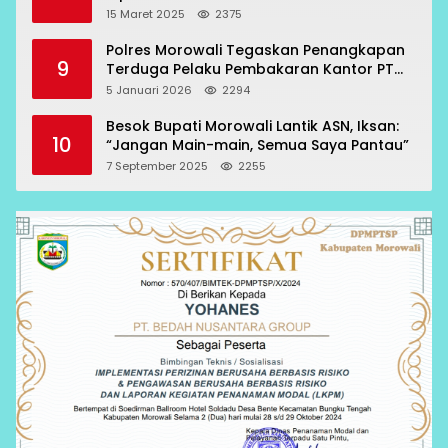
15 Maret 2025
2375
Polres Morowali Tegaskan Penangkapan
9
Terduga Pelaku Pembakaran Kantor PT
RCP Sesuai Prosedur
5 Januari 2026
2294
Besok Bupati Morowali Lantik ASN, Iksan:
10
“Jangan Main-main, Semua Saya Pantau”
7 September 2025
2255