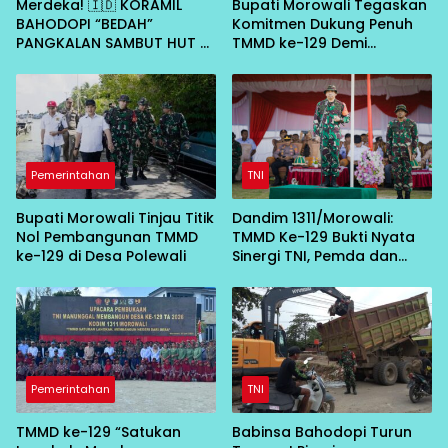
Merdeka! 🇮🇩 KORAMIL
Bupati Morowali Tegaskan
BAHODOPI “BEDAH”
Komitmen Dukung Penuh
PANGKALAN SAMBUT HUT RI
TMMD ke-129 Demi
KE-81
Percepat Pembangunan
Desa
Pemerintahan
TNI
Bupati Morowali Tinjau Titik
Dandim 1311/Morowali:
Nol Pembangunan TMMD
TMMD Ke-129 Bukti Nyata
ke-129 di Desa Polewali
Sinergi TNI, Pemda dan
Masyarakat Bangun Negeri
dari Desa
Pemerintahan
TNI
TMMD ke-129 “Satukan
Babinsa Bahodopi Turun