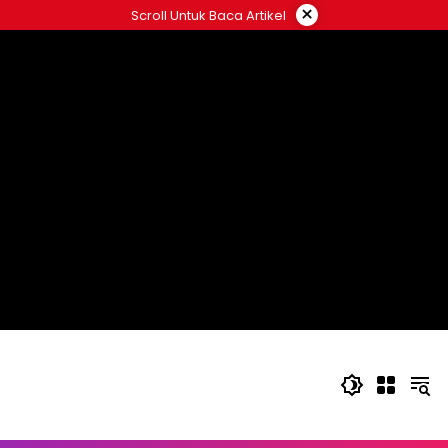
Langsung
×
Scroll Untuk Baca Artikel
ke
konten