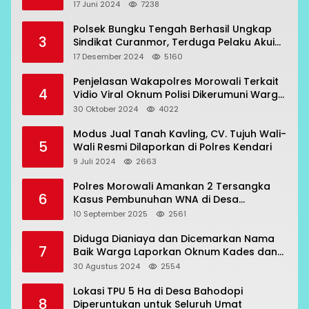
17 Juni 2024
7238
Polsek Bungku Tengah Berhasil Ungkap
3
Sindikat Curanmor, Terduga Pelaku Akui
Beraksi di 7 Lokasi
17 Desember 2024
5160
Penjelasan Wakapolres Morowali Terkait
4
Vidio Viral Oknum Polisi Dikerumuni Warga
Bahodopi
30 Oktober 2024
4022
Modus Jual Tanah Kavling, CV. Tujuh Wali-
5
Wali Resmi Dilaporkan di Polres Kendari
9 Juli 2024
2663
Polres Morowali Amankan 2 Tersangka
6
Kasus Pembunuhan WNA di Desa
Topogaro
10 September 2025
2561
Diduga Dianiaya dan Dicemarkan Nama
7
Baik Warga Laporkan Oknum Kades dan
Oknum Polisi
30 Agustus 2024
2554
Lokasi TPU 5 Ha di Desa Bahodopi
8
Diperuntukan untuk Seluruh Umat