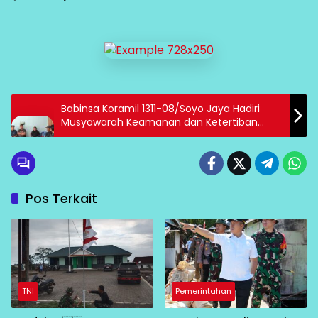
Babinsa Koramil 1311-08/Soyo Jaya Hadiri
Musyawarah Keamanan dan Ketertiban
Lingkungan di Desa Malino
Pos Terkait
TNI
Pemerintahan