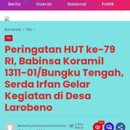
Berita
Daerah
Nasional
Politik
Beranda
TNI
TNI
Peringatan HUT ke-79
RI, Babinsa Koramil
1311-01/Bungku Tengah,
Serda Irfan Gelar
Kegiatan di Desa
Larobeno
189
2 Min
Bedahnusantaraindonesia.id
Baca