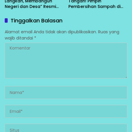
Langkah, Membangun
Tangan! Pimpin
Negeri dan Desa” Resmi
Pembersihan Sampah di
Bergulir di Bungku Selatan
Bawah Conveyor Desa
Fatufia
Tinggalkan Balasan
Alamat email Anda tidak akan dipublikasikan.
Ruas yang
wajib ditandai
*