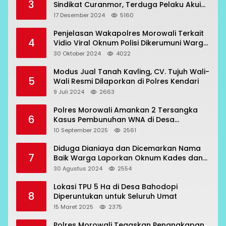
3
Sindikat Curanmor, Terduga Pelaku Akui
Beraksi di 7 Lokasi
17 Desember 2024
5160
Penjelasan Wakapolres Morowali Terkait
4
Vidio Viral Oknum Polisi Dikerumuni Warga
Bahodopi
30 Oktober 2024
4022
Modus Jual Tanah Kavling, CV. Tujuh Wali-
5
Wali Resmi Dilaporkan di Polres Kendari
9 Juli 2024
2663
Polres Morowali Amankan 2 Tersangka
6
Kasus Pembunuhan WNA di Desa
Topogaro
10 September 2025
2561
Diduga Dianiaya dan Dicemarkan Nama
7
Baik Warga Laporkan Oknum Kades dan
Oknum Polisi
30 Agustus 2024
2554
Lokasi TPU 5 Ha di Desa Bahodopi
8
Diperuntukan untuk Seluruh Umat
15 Maret 2025
2375
Polres Morowali Tegaskan Penangkapan