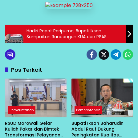
Hadiri Rapat Paripurna, Bupati Iksan
Sampaikan Rancangan KUA dan PPAS
Perubahan TA 2025
Pos Terkait
Pemerintahan
Pemerintahan
RSUD Morowali Gelar
Bupati Iksan Baharudin
Kuliah Pakar dan Bimtek
Abdul Rauf Dukung
Transformasi Pelayanan
Peningkatan Kualitas