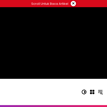
Langsung
×
Scroll Untuk Baca Artikel
ke
konten