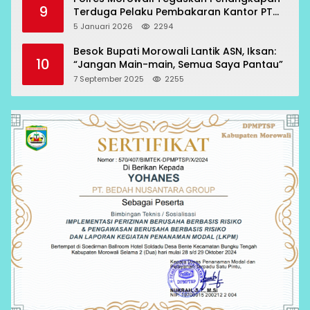
9
Terduga Pelaku Pembakaran Kantor PT
RCP Sesuai Prosedur
5 Januari 2026
2294
Besok Bupati Morowali Lantik ASN, Iksan:
10
“Jangan Main-main, Semua Saya Pantau”
7 September 2025
2255