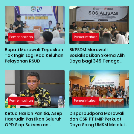
Kesehatan
Layanan Kesehatan RSUD
Morowali
Pemerintahan
Pemerintahan
Bupati Morowali Tegaskan
BKPSDM Morowali
Tak Ingin Lagi Ada Keluhan
Sosialisasikan Skema Alih
Pelayanan RSUD
Daya bagi 349 Tenaga
Non-ASN
Pemerintahan
Pemerintahan
Ketua Harian Panitia, Asep
Disparbudpora Morowali
Haerudin Pastikan Seluruh
dan CSR PT IMIP Perkuat
OPD Siap Sukseskan
Daya Saing UMKM Melalui
Peringatan HUT RI ke-81 di
Pelatihan Branding,