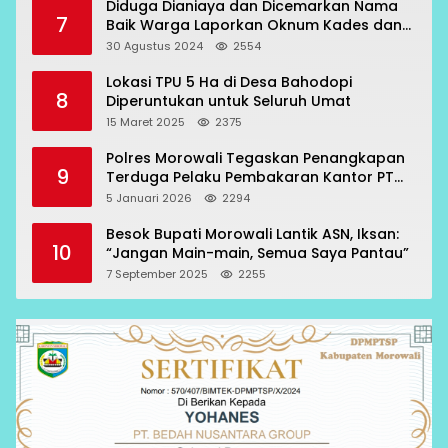
Diduga Dianiaya dan Dicemarkan Nama
7
Baik Warga Laporkan Oknum Kades dan
Oknum Polisi
30 Agustus 2024
2554
Lokasi TPU 5 Ha di Desa Bahodopi
8
Diperuntukan untuk Seluruh Umat
15 Maret 2025
2375
Polres Morowali Tegaskan Penangkapan
9
Terduga Pelaku Pembakaran Kantor PT
RCP Sesuai Prosedur
5 Januari 2026
2294
Besok Bupati Morowali Lantik ASN, Iksan:
10
“Jangan Main-main, Semua Saya Pantau”
7 September 2025
2255