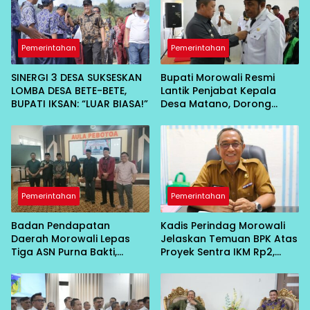
Pemerintahan
Pemerintahan
SINERGI 3 DESA SUKSESKAN
Bupati Morowali Resmi
LOMBA DESA BETE-BETE,
Lantik Penjabat Kepala
BUPATI IKSAN: “LUAR BIASA!”
Desa Matano, Dorong
Pembangunan Desa
Berbasis Kebersamaan
Pemerintahan
Pemerintahan
Badan Pendapatan
Kadis Perindag Morowali
Daerah Morowali Lepas
Jelaskan Temuan BPK Atas
Tiga ASN Purna Bakti,
Proyek Sentra IKM Rp2,
Wujud Penghargaan atas
13Miliar
Pengabdian