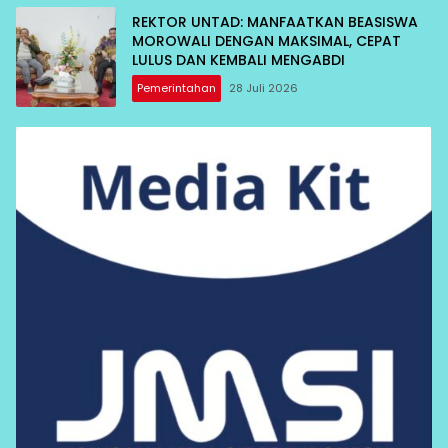
REKTOR UNTAD: MANFAATKAN BEASISWA
MOROWALI DENGAN MAKSIMAL, CEPAT
LULUS DAN KEMBALI MENGABDI
Pemerintahan
28 Juli 2026