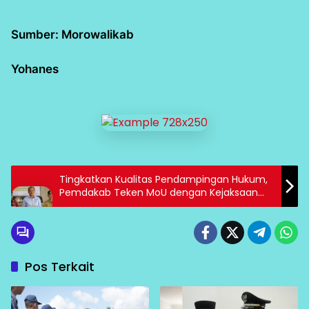
Sumber: Morowalikab
Yohanes
Tingkatkan Kualitas Pendampingan Hukum,
Pemdakab Teken MoU dengan Kejaksaan
Negeri Morowali
Pos Terkait