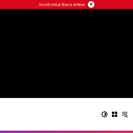
Langsung
×
Scroll Untuk Baca Artikel
ke
konten