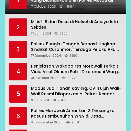
1
yang Diamankan oleh Polres Morowali
7 Oktober 2025
41564
Miris.!! Bidan Desa di Halsel di Aniaya Istri
2
Sekdes
17 Juni 2024
7238
Polsek Bungku Tengah Berhasil Ungkap
3
Sindikat Curanmor, Terduga Pelaku Akui
Beraksi di 7 Lokasi
17 Desember 2024
5160
Penjelasan Wakapolres Morowali Terkait
4
Vidio Viral Oknum Polisi Dikerumuni Warga
Bahodopi
30 Oktober 2024
4022
Modus Jual Tanah Kavling, CV. Tujuh Wali-
5
Wali Resmi Dilaporkan di Polres Kendari
9 Juli 2024
2663
Polres Morowali Amankan 2 Tersangka
6
Kasus Pembunuhan WNA di Desa
Topogaro
10 September 2025
2561