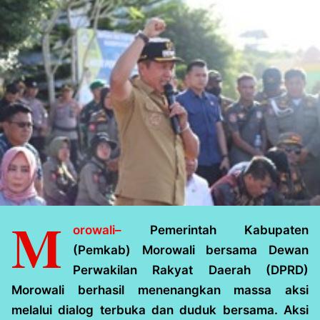
M
orowali–
Pemerintah Kabupaten
(Pemkab) Morowali bersama Dewan
Perwakilan Rakyat Daerah (DPRD)
Morowali berhasil menenangkan massa aksi
melalui dialog terbuka dan duduk bersama. Aksi