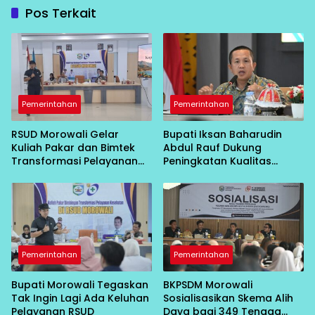
Pos Terkait
Pemerintahan
Pemerintahan
RSUD Morowali Gelar
Bupati Iksan Baharudin
Kuliah Pakar dan Bimtek
Abdul Rauf Dukung
Transformasi Pelayanan
Peningkatan Kualitas
Kesehatan
Layanan Kesehatan RSUD
Morowali
Pemerintahan
Pemerintahan
Bupati Morowali Tegaskan
BKPSDM Morowali
Tak Ingin Lagi Ada Keluhan
Sosialisasikan Skema Alih
Pelayanan RSUD
Daya bagi 349 Tenaga