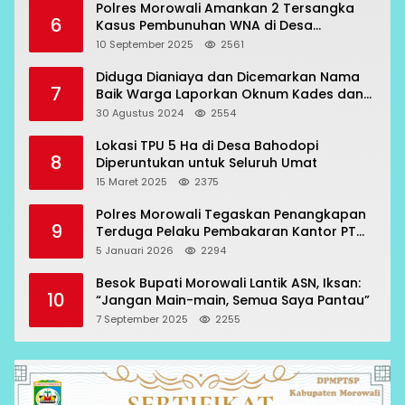
Polres Morowali Amankan 2 Tersangka
6
Kasus Pembunuhan WNA di Desa
Topogaro
10 September 2025
2561
Diduga Dianiaya dan Dicemarkan Nama
7
Baik Warga Laporkan Oknum Kades dan
Oknum Polisi
30 Agustus 2024
2554
Lokasi TPU 5 Ha di Desa Bahodopi
8
Diperuntukan untuk Seluruh Umat
15 Maret 2025
2375
Polres Morowali Tegaskan Penangkapan
9
Terduga Pelaku Pembakaran Kantor PT
RCP Sesuai Prosedur
5 Januari 2026
2294
Besok Bupati Morowali Lantik ASN, Iksan:
10
“Jangan Main-main, Semua Saya Pantau”
7 September 2025
2255