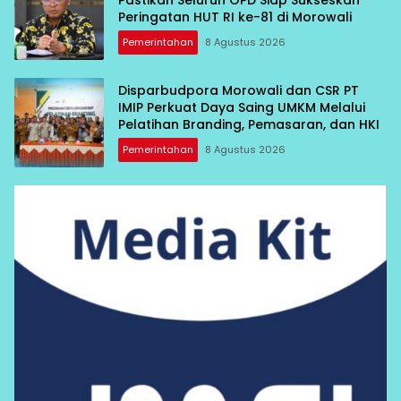
Pastikan Seluruh OPD Siap Sukseskan
Peringatan HUT RI ke-81 di Morowali
Pemerintahan
8 Agustus 2026
Disparbudpora Morowali dan CSR PT
IMIP Perkuat Daya Saing UMKM Melalui
Pelatihan Branding, Pemasaran, dan HKI
Pemerintahan
8 Agustus 2026