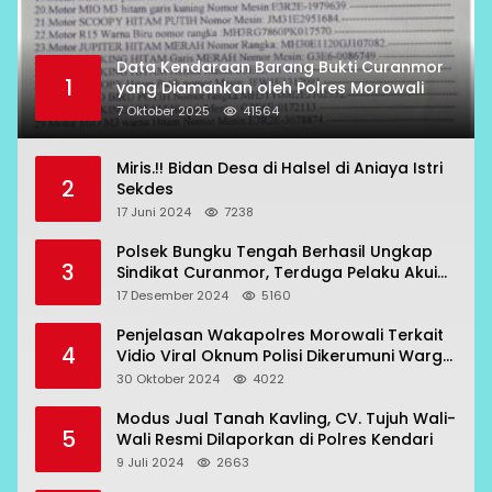
Data Kendaraan Barang Bukti Curanmor
1
yang Diamankan oleh Polres Morowali
7 Oktober 2025
41564
Miris.!! Bidan Desa di Halsel di Aniaya Istri
2
Sekdes
17 Juni 2024
7238
Polsek Bungku Tengah Berhasil Ungkap
3
Sindikat Curanmor, Terduga Pelaku Akui
Beraksi di 7 Lokasi
17 Desember 2024
5160
Penjelasan Wakapolres Morowali Terkait
4
Vidio Viral Oknum Polisi Dikerumuni Warga
Bahodopi
30 Oktober 2024
4022
Modus Jual Tanah Kavling, CV. Tujuh Wali-
5
Wali Resmi Dilaporkan di Polres Kendari
9 Juli 2024
2663