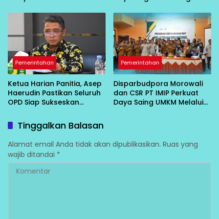
Non-ASN
Pemerintahan
Pemerintahan
Ketua Harian Panitia, Asep
Disparbudpora Morowali
Haerudin Pastikan Seluruh
dan CSR PT IMIP Perkuat
OPD Siap Sukseskan
Daya Saing UMKM Melalui
Peringatan HUT RI ke-81 di
Pelatihan Branding,
Morowali
Pemasaran, dan HKI
Tinggalkan Balasan
Alamat email Anda tidak akan dipublikasikan.
Ruas yang
wajib ditandai
*