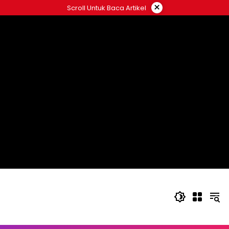
Langsung
×
Scroll Untuk Baca Artikel
ke
konten