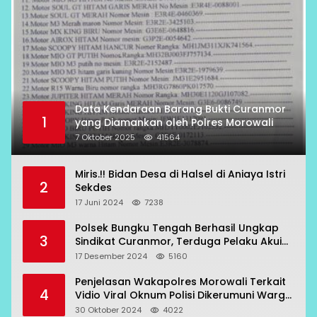
Data Kendaraan Barang Bukti Curanmor
1
yang Diamankan oleh Polres Morowali
7 Oktober 2025
41564
Miris.!! Bidan Desa di Halsel di Aniaya Istri
2
Sekdes
17 Juni 2024
7238
Polsek Bungku Tengah Berhasil Ungkap
3
Sindikat Curanmor, Terduga Pelaku Akui
Beraksi di 7 Lokasi
17 Desember 2024
5160
Penjelasan Wakapolres Morowali Terkait
4
Vidio Viral Oknum Polisi Dikerumuni Warga
Bahodopi
30 Oktober 2024
4022