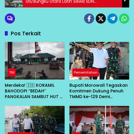
06/Bungku Utara Latih Siswa SDN
Mamosalato
Pos Terkait
TNI
Pemerintahan
Merdeka! 🇮🇩 KORAMIL
Bupati Morowali Tegaskan
BAHODOPI “BEDAH”
Komitmen Dukung Penuh
PANGKALAN SAMBUT HUT RI
TMMD ke-129 Demi
KE-81
Percepat Pembangunan
Desa