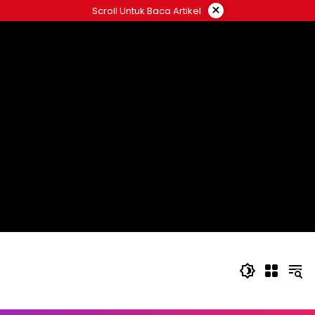
Langsung
×
Scroll Untuk Baca Artikel
ke
konten