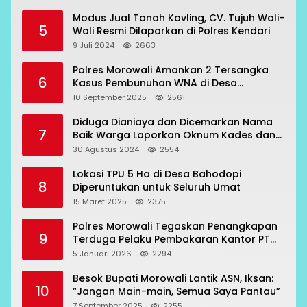
Modus Jual Tanah Kavling, CV. Tujuh Wali-
5
Wali Resmi Dilaporkan di Polres Kendari
9 Juli 2024
2663
Polres Morowali Amankan 2 Tersangka
6
Kasus Pembunuhan WNA di Desa
Topogaro
10 September 2025
2561
Diduga Dianiaya dan Dicemarkan Nama
7
Baik Warga Laporkan Oknum Kades dan
Oknum Polisi
30 Agustus 2024
2554
Lokasi TPU 5 Ha di Desa Bahodopi
8
Diperuntukan untuk Seluruh Umat
15 Maret 2025
2375
Polres Morowali Tegaskan Penangkapan
9
Terduga Pelaku Pembakaran Kantor PT
RCP Sesuai Prosedur
5 Januari 2026
2294
Besok Bupati Morowali Lantik ASN, Iksan:
10
“Jangan Main-main, Semua Saya Pantau”
7 September 2025
2255