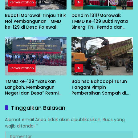
Pemerintahan
TNI
Bupati Morowali Tinjau Titik
Dandim 1311/Morowali:
Nol Pembangunan TMMD
TMMD Ke-129 Bukti Nyata
ke-129 di Desa Polewali
Sinergi TNI, Pemda dan
Masyarakat Bangun Negeri
dari Desa
Pemerintahan
TNI
TMMD ke-129 “Satukan
Babinsa Bahodopi Turun
Langkah, Membangun
Tangan! Pimpin
Negeri dan Desa” Resmi
Pembersihan Sampah di
Bergulir di Bungku Selatan
Bawah Conveyor Desa
Fatufia
Tinggalkan Balasan
Alamat email Anda tidak akan dipublikasikan.
Ruas yang
wajib ditandai
*