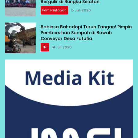
Bergulir di Bungku Selatan
Pemerintahan
15 Juli 2026
Babinsa Bahodopi Turun Tangan! Pimpin
Pembersihan Sampah di Bawah
Conveyor Desa Fatufia
TNI
14 Juli 2026