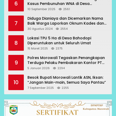
6
Kasus Pembunuhan WNA di Desa
Topogaro
10 September 2025
2561
Diduga Dianiaya dan Dicemarkan Nama
7
Baik Warga Laporkan Oknum Kades dan
Oknum Polisi
30 Agustus 2024
2554
Lokasi TPU 5 Ha di Desa Bahodopi
8
Diperuntukan untuk Seluruh Umat
15 Maret 2025
2375
Polres Morowali Tegaskan Penangkapan
9
Terduga Pelaku Pembakaran Kantor PT
RCP Sesuai Prosedur
5 Januari 2026
2294
Besok Bupati Morowali Lantik ASN, Iksan:
10
“Jangan Main-main, Semua Saya Pantau”
7 September 2025
2255