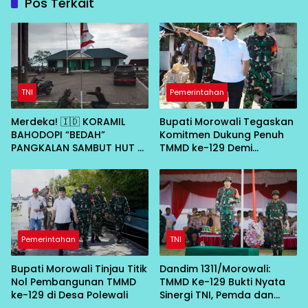
Pos Terkait
TNI
Pemerintahan
Merdeka! 🇮🇩 KORAMIL
Bupati Morowali Tegaskan
BAHODOPI “BEDAH”
Komitmen Dukung Penuh
PANGKALAN SAMBUT HUT RI
TMMD ke-129 Demi
KE-81
Percepat Pembangunan
Desa
Pemerintahan
TNI
Bupati Morowali Tinjau Titik
Dandim 1311/Morowali:
Nol Pembangunan TMMD
TMMD Ke-129 Bukti Nyata
ke-129 di Desa Polewali
Sinergi TNI, Pemda dan
Masyarakat Bangun Negeri