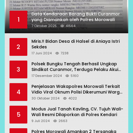
Data Kendaraan Barang Bukti Curanmor
1
yang Diamankan oleh Polres Morowali
7 Oktober 2025
41564
Miris.!! Bidan Desa di Halsel di Aniaya Istri
2
Sekdes
17 Juni 2024
7238
Polsek Bungku Tengah Berhasil Ungkap
3
Sindikat Curanmor, Terduga Pelaku Akui
Beraksi di 7 Lokasi
17 Desember 2024
5160
Penjelasan Wakapolres Morowali Terkait
4
Vidio Viral Oknum Polisi Dikerumuni Warga
Bahodopi
30 Oktober 2024
4022
Modus Jual Tanah Kavling, CV. Tujuh Wali-
5
Wali Resmi Dilaporkan di Polres Kendari
9 Juli 2024
2663
Polres Morowali Amankan 2 Tersangka