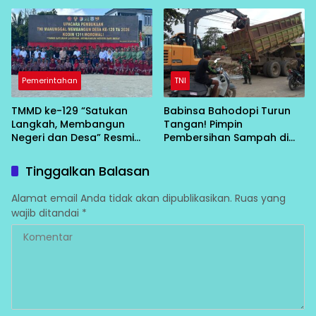
dari Desa
Pemerintahan
TNI
TMMD ke-129 “Satukan
Babinsa Bahodopi Turun
Langkah, Membangun
Tangan! Pimpin
Negeri dan Desa” Resmi
Pembersihan Sampah di
Bergulir di Bungku Selatan
Bawah Conveyor Desa
Fatufia
Tinggalkan Balasan
Alamat email Anda tidak akan dipublikasikan.
Ruas yang
wajib ditandai
*