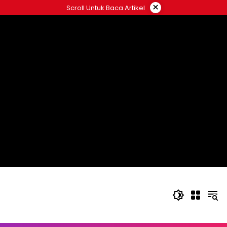
Langsung
×
Scroll Untuk Baca Artikel
ke
konten