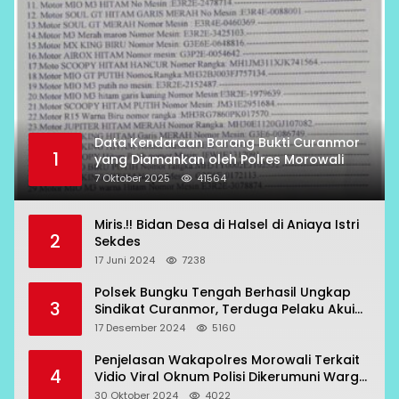
Data Kendaraan Barang Bukti Curanmor
1
yang Diamankan oleh Polres Morowali
7 Oktober 2025
41564
Miris.!! Bidan Desa di Halsel di Aniaya Istri
2
Sekdes
17 Juni 2024
7238
Polsek Bungku Tengah Berhasil Ungkap
3
Sindikat Curanmor, Terduga Pelaku Akui
Beraksi di 7 Lokasi
17 Desember 2024
5160
Penjelasan Wakapolres Morowali Terkait
4
Vidio Viral Oknum Polisi Dikerumuni Warga
Bahodopi
30 Oktober 2024
4022