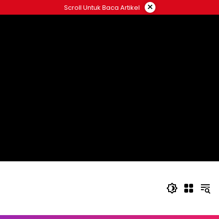
Langsung
×
Scroll Untuk Baca Artikel
ke
konten