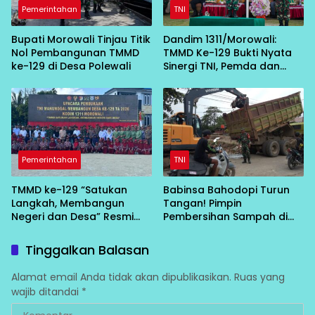
Pemerintahan
TNI
Bupati Morowali Tinjau Titik
Dandim 1311/Morowali:
Nol Pembangunan TMMD
TMMD Ke-129 Bukti Nyata
ke-129 di Desa Polewali
Sinergi TNI, Pemda dan
Masyarakat Bangun Negeri
dari Desa
Pemerintahan
TNI
TMMD ke-129 “Satukan
Babinsa Bahodopi Turun
Langkah, Membangun
Tangan! Pimpin
Negeri dan Desa” Resmi
Pembersihan Sampah di
Bergulir di Bungku Selatan
Bawah Conveyor Desa
Fatufia
Tinggalkan Balasan
Alamat email Anda tidak akan dipublikasikan.
Ruas yang
wajib ditandai
*