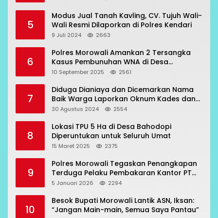
Modus Jual Tanah Kavling, CV. Tujuh Wali-
5
Wali Resmi Dilaporkan di Polres Kendari
9 Juli 2024
2663
Polres Morowali Amankan 2 Tersangka
6
Kasus Pembunuhan WNA di Desa
Topogaro
10 September 2025
2561
Diduga Dianiaya dan Dicemarkan Nama
7
Baik Warga Laporkan Oknum Kades dan
Oknum Polisi
30 Agustus 2024
2554
Lokasi TPU 5 Ha di Desa Bahodopi
8
Diperuntukan untuk Seluruh Umat
15 Maret 2025
2375
Polres Morowali Tegaskan Penangkapan
9
Terduga Pelaku Pembakaran Kantor PT
RCP Sesuai Prosedur
5 Januari 2026
2294
Besok Bupati Morowali Lantik ASN, Iksan:
10
“Jangan Main-main, Semua Saya Pantau”