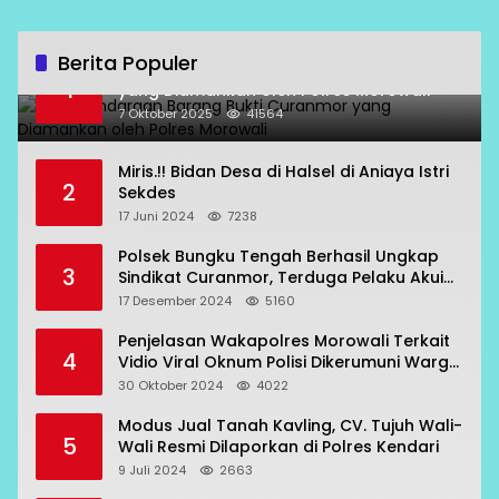
Berita Populer
Data Kendaraan Barang Bukti Curanmor
1
yang Diamankan oleh Polres Morowali
7 Oktober 2025
41564
Miris.!! Bidan Desa di Halsel di Aniaya Istri
2
Sekdes
17 Juni 2024
7238
Polsek Bungku Tengah Berhasil Ungkap
3
Sindikat Curanmor, Terduga Pelaku Akui
Beraksi di 7 Lokasi
17 Desember 2024
5160
Penjelasan Wakapolres Morowali Terkait
4
Vidio Viral Oknum Polisi Dikerumuni Warga
Bahodopi
30 Oktober 2024
4022
Modus Jual Tanah Kavling, CV. Tujuh Wali-
5
Wali Resmi Dilaporkan di Polres Kendari
9 Juli 2024
2663