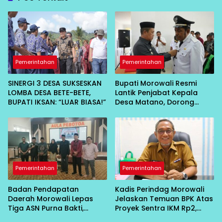
Pemerintahan
Pemerintahan
SINERGI 3 DESA SUKSESKAN
Bupati Morowali Resmi
LOMBA DESA BETE-BETE,
Lantik Penjabat Kepala
BUPATI IKSAN: “LUAR BIASA!”
Desa Matano, Dorong
Pembangunan Desa
Berbasis Kebersamaan
Pemerintahan
Pemerintahan
Badan Pendapatan
Kadis Perindag Morowali
Daerah Morowali Lepas
Jelaskan Temuan BPK Atas
Tiga ASN Purna Bakti,
Proyek Sentra IKM Rp2,
Wujud Penghargaan atas
13Miliar