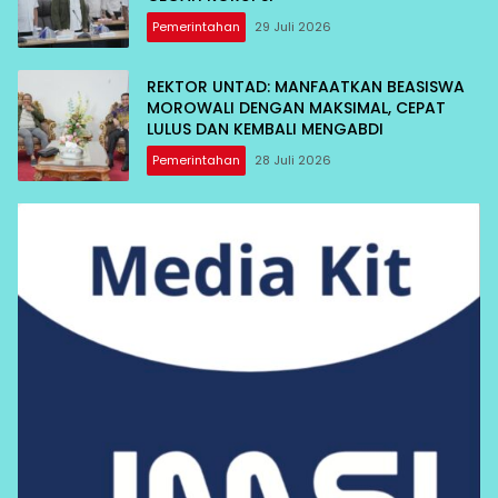
Pemerintahan
29 Juli 2026
REKTOR UNTAD: MANFAATKAN BEASISWA
MOROWALI DENGAN MAKSIMAL, CEPAT
LULUS DAN KEMBALI MENGABDI
Pemerintahan
28 Juli 2026