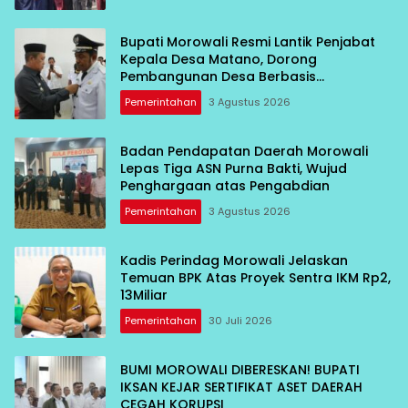
Bupati Morowali Resmi Lantik Penjabat
Kepala Desa Matano, Dorong
Pembangunan Desa Berbasis
Kebersamaan
Pemerintahan
3 Agustus 2026
Badan Pendapatan Daerah Morowali
Lepas Tiga ASN Purna Bakti, Wujud
Penghargaan atas Pengabdian
Pemerintahan
3 Agustus 2026
Kadis Perindag Morowali Jelaskan
Temuan BPK Atas Proyek Sentra IKM Rp2,
13Miliar
Pemerintahan
30 Juli 2026
BUMI MOROWALI DIBERESKAN! BUPATI
IKSAN KEJAR SERTIFIKAT ASET DAERAH
CEGAH KORUPSI