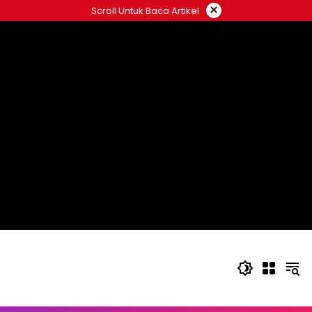
Langsung
×
Scroll Untuk Baca Artikel
ke
konten