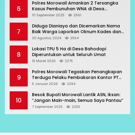
Polres Morowali Amankan 2 Tersangka
6
Kasus Pembunuhan WNA di Desa
Topogaro
10 September 2025
2561
Diduga Dianiaya dan Dicemarkan Nama
7
Baik Warga Laporkan Oknum Kades dan
Oknum Polisi
30 Agustus 2024
2554
Lokasi TPU 5 Ha di Desa Bahodopi
8
Diperuntukan untuk Seluruh Umat
15 Maret 2025
2375
Polres Morowali Tegaskan Penangkapan
9
Terduga Pelaku Pembakaran Kantor PT
RCP Sesuai Prosedur
5 Januari 2026
2294
Besok Bupati Morowali Lantik ASN, Iksan:
10
“Jangan Main-main, Semua Saya Pantau”
7 September 2025
2255