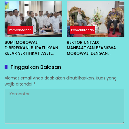
Pengabdian
Pemerintahan
Pemerintahan
BUMI MOROWALI
REKTOR UNTAD:
DIBERESKAN! BUPATI IKSAN
MANFAATKAN BEASISWA
KEJAR SERTIFIKAT ASET
MOROWALI DENGAN
DAERAH CEGAH KORUPSI
MAKSIMAL, CEPAT LULUS
DAN KEMBALI MENGABDI
Tinggalkan Balasan
Alamat email Anda tidak akan dipublikasikan.
Ruas yang
wajib ditandai
*