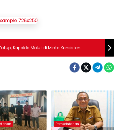
utup, Kapolda Malut di Minta Konsisten
ntahan
Pemerintahan