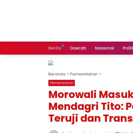
Langsung
ke
konten
Berita
Daerah
Nasional
Polit
Beranda
Pemerintahan
Pemerintahan
Morowali Masuk
Mendagri Tito: 
Teruji dan Tran