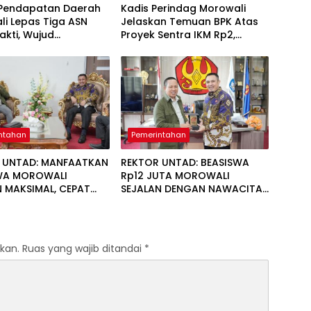
Pendapatan Daerah
Kadis Perindag Morowali
i Lepas Tiga ASN
Jelaskan Temuan BPK Atas
akti, Wujud
Proyek Sentra IKM Rp2,
rgaan atas
13Miliar
dian
ntahan
Pemerintahan
 UNTAD: MANFAATKAN
REKTOR UNTAD: BEASISWA
WA MOROWALI
Rp12 JUTA MOROWALI
 MAKSIMAL, CEPAT
SEJALAN DENGAN NAWACITA
DAN KEMBALI MENGABDI
PRESIDEN PRABOWO
kan.
Ruas yang wajib ditandai
*