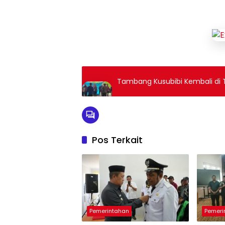
Tambang Kusubibi Kembali di T
Pos Terkait
Pemerintahan
Pemeri