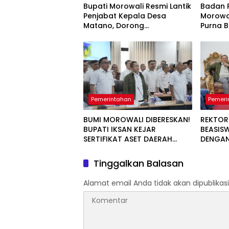
Bupati Morowali Resmi Lantik
Badan 
Penjabat Kepala Desa
Morowal
Matano, Dorong
Purna B
Pembangunan Desa
Pengha
Berbasis Kebersamaan
Pengab
Pemerintahan
Pemeri
BUMI MOROWALI DIBERESKAN!
REKTOR
BUPATI IKSAN KEJAR
BEASIS
SERTIFIKAT ASET DAERAH
DENGAN
CEGAH KORUPSI
LULUS 
Tinggalkan Balasan
Alamat email Anda tidak akan dipublikasi