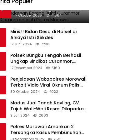
rita Populer
Data Kendaraan Barang Bukti
1
Curanmor yang Diamankan
oleh Polres Morowali
7 Oktober 2025
41564
Miris.!! Bidan Desa di Halsel di
Aniaya Istri Sekdes
17 Juni 2024
7238
Polsek Bungku Tengah Berhasil
Ungkap Sindikat Curanmor,
Terduga Pelaku Akui Beraksi di 7
17 Desember 2024
5160
Lokasi
Penjelasan Wakapolres Morowali
Terkait Vidio Viral Oknum Polisi
Dikerumuni Warga Bahodopi
30 Oktober 2024
4022
Modus Jual Tanah Kavling, CV.
Tujuh Wali-Wali Resmi Dilaporkan
di Polres Kendari
9 Juli 2024
2663
Polres Morowali Amankan 2
Tersangka Kasus Pembunuhan
WNA di Desa Topogaro
10 September 2025
2561