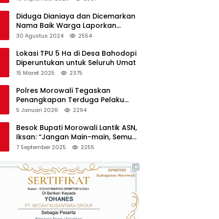
Diduga Dianiaya dan Dicemarkan
Nama Baik Warga Laporkan
Oknum Kades dan Oknum Polisi
30 Agustus 2024
2554
Lokasi TPU 5 Ha di Desa Bahodopi
Diperuntukan untuk Seluruh Umat
15 Maret 2025
2375
Polres Morowali Tegaskan
Penangkapan Terduga Pelaku
Pembakaran Kantor PT RCP Sesuai
5 Januari 2026
2294
Prosedur
Besok Bupati Morowali Lantik ASN,
Iksan: “Jangan Main-main, Semua
Saya Pantau”
7 September 2025
2255