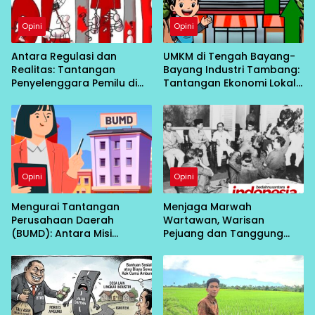
Opini
Opini
Antara Regulasi dan
UMKM di Tengah Bayang-
Realitas: Tantangan
Bayang Industri Tambang:
Penyelenggara Pemilu di
Tantangan Ekonomi Lokal
Lapangan
di Kabupaten Morowali
Opini
Opini
Mengurai Tantangan
Menjaga Marwah
Perusahaan Daerah
Wartawan, Warisan
(BUMD): Antara Misi
Pejuang dan Tanggung
Pelayanan Publik dan
Jawab Generasi Gen Z
Tuntutan Profesionalisme
Bisnis