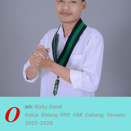
O
leh:
Rizky Ramli
Ketua Bidang PPD HMI Cabang Ternate.
2025-2026