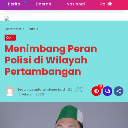
Berita
Daerah
Nasional
Politik
Beranda
Opini
Opini
Menimbang Peran
Polisi di Wilayah
Pertambangan
121
5 Min
Bedahnusantaraindonesia.id
Baca
12 Februari 2026