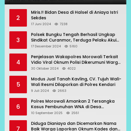
Miris.!! Bidan Desa di Halsel di Aniaya Istri
2
Sekdes
17 Juni 2024
7238
Polsek Bungku Tengah Berhasil Ungkap
3
Sindikat Curanmor, Terduga Pelaku Akui
Beraksi di 7 Lokasi
17 Desember 2024
5160
Penjelasan Wakapolres Morowali Terkait
4
Vidio Viral Oknum Polisi Dikerumuni Warga
Bahodopi
30 Oktober 2024
4022
Modus Jual Tanah Kavling, CV. Tujuh Wali-
5
Wali Resmi Dilaporkan di Polres Kendari
9 Juli 2024
2663
Polres Morowali Amankan 2 Tersangka
6
Kasus Pembunuhan WNA di Desa
Topogaro
10 September 2025
2561
Diduga Dianiaya dan Dicemarkan Nama
7
Baik Warga Laporkan Oknum Kades dan