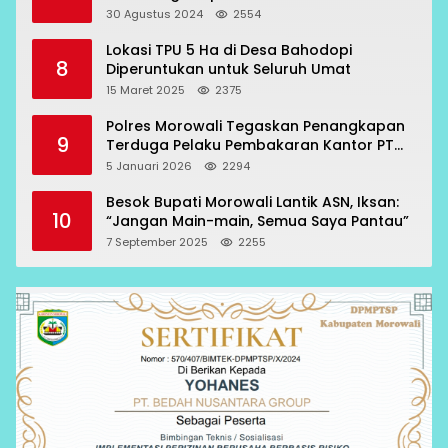
Oknum Polisi
30 Agustus 2024
2554
Lokasi TPU 5 Ha di Desa Bahodopi
8
Diperuntukan untuk Seluruh Umat
15 Maret 2025
2375
Polres Morowali Tegaskan Penangkapan
9
Terduga Pelaku Pembakaran Kantor PT
RCP Sesuai Prosedur
5 Januari 2026
2294
Besok Bupati Morowali Lantik ASN, Iksan:
10
“Jangan Main-main, Semua Saya Pantau”
7 September 2025
2255