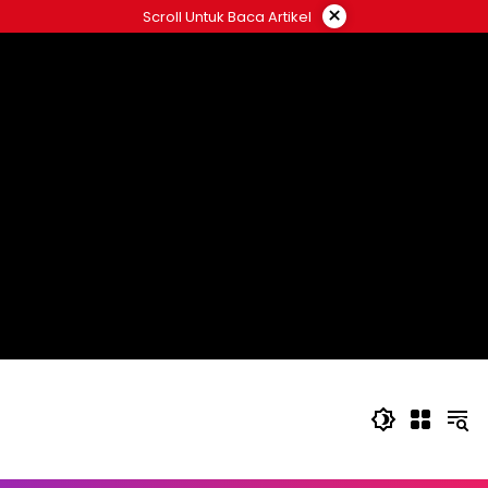
Langsung
×
Scroll Untuk Baca Artikel
ke
konten