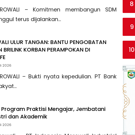
8
ROWALI – Komitmen membangun SDM
nggul terus dijalankan…
9
ALI ULUR TANGAN: BANTU PENGOBATAN
10
N BRILINK KORBAN PERAMPOKAN DI
FE
li 2026
ROWALI – Bukti nyata kepedulian. PT Bank
akyat…
 Program Praktisi Mengajar, Jembatani
stri dan Akademik
li 2026