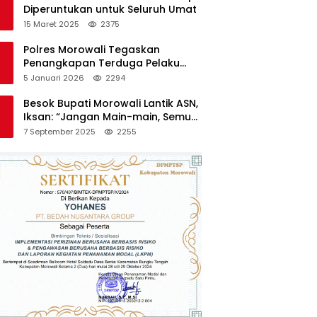
Diperuntukan untuk Seluruh Umat
15 Maret 2025
2375
Polres Morowali Tegaskan
Penangkapan Terduga Pelaku
Pembakaran Kantor PT RCP Sesuai
5 Januari 2026
2294
Prosedur
Besok Bupati Morowali Lantik ASN,
Iksan: “Jangan Main-main, Semua
Saya Pantau”
7 September 2025
2255