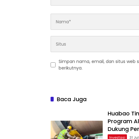
Simpan nama, email, dan situs web 
berikutnya.
Baca Juga
Huabao Ti
Program Al
Dukung Pe
Investasi
31 Ju