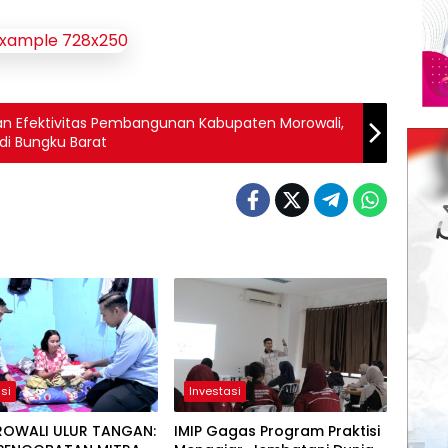
an Efektivitas Pembangunan Kabupaten Morowali,
di Bungku Barat
si
Investasi
ROWALI ULUR TANGAN:
IMIP Gagas Program Praktisi