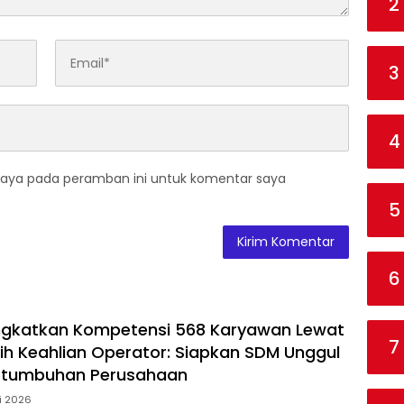
2
3
4
saya pada peramban ini untuk komentar saya
5
6
ngkatkan Kompetensi 568 Karyawan Lewat
7
ih Keahlian Operator: Siapkan SDM Unggul
rtumbuhan Perusahaan
li 2026