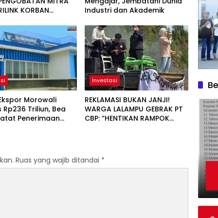
PENGOBATAN MITRA
Mengajar, Jembatani Dunia
RILINK KORBAN
Industri dan Akademik
OKAN DI BAHOMOTEFE
si
Investasi
Be
Ekspor Morowali
REKLAMASI BUKAN JANJI!
Rp236 Triliun, Bea
WARGA LALAMPU GEBRAK PT
Catat Penerimaan
CBP: “HENTIKAN RAMPOK
iliar
ALAM DAN PENDERITAAN
KAMI!”
kan.
Ruas yang wajib ditandai
*