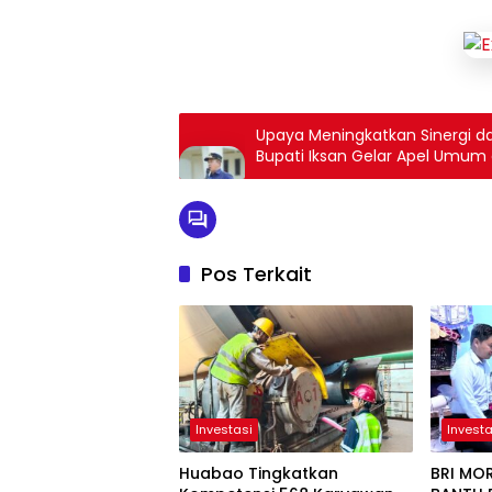
Upaya Meningkatkan Sinergi d
Bupati Iksan Gelar Apel Umum 
Pos Terkait
Investasi
Investa
Huabao Tingkatkan
BRI MO