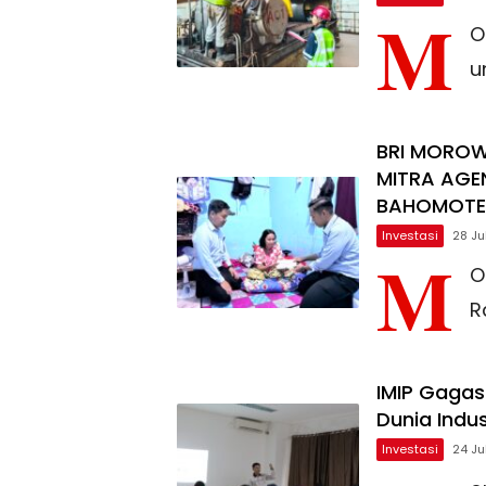
M
O
u
BRI MOROW
MITRA AGE
BAHOMOTE
Investasi
28 Ju
M
O
R
IMIP Gagas
Dunia Indu
Investasi
24 Ju