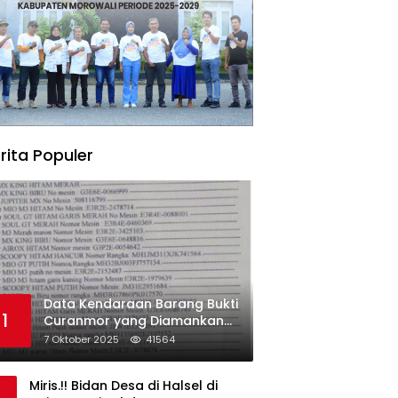
rita Populer
Data Kendaraan Barang Bukti
1
Curanmor yang Diamankan
oleh Polres Morowali
7 Oktober 2025
41564
Miris.!! Bidan Desa di Halsel di