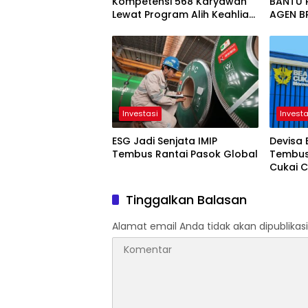
Kompetensi 568 Karyawan
BANTU 
Lewat Program Alih Keahlian
AGEN B
Operator: Siapkan SDM
PERAMP
Unggul Dukung
Pertumbuhan Perusahaan
Investasi
Investa
ESG Jadi Senjata IMIP
Devisa 
Tembus Rantai Pasok Global
Tembus 
Cukai 
Rp904 M
Tinggalkan Balasan
Alamat email Anda tidak akan dipublikasi