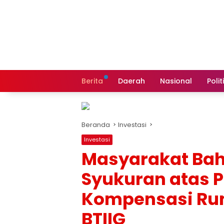
Langsung
ke
konten
Berita
Daerah
Nasional
Polit
Beranda
Investasi
Investasi
Masyarakat Bah
Syukuran atas 
Kompensasi Rum
BTIIG