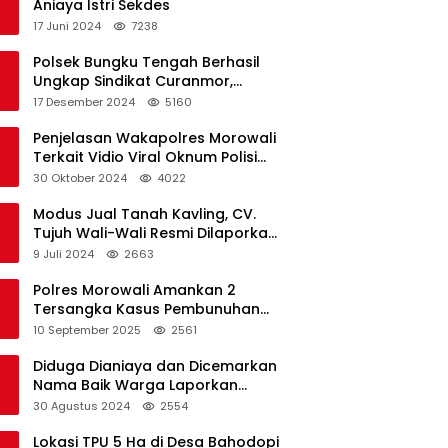
Aniaya Istri Sekdes
17 Juni 2024
7238
Polsek Bungku Tengah Berhasil
Ungkap Sindikat Curanmor,
Terduga Pelaku Akui Beraksi di 7
17 Desember 2024
5160
Lokasi
Penjelasan Wakapolres Morowali
Terkait Vidio Viral Oknum Polisi
Dikerumuni Warga Bahodopi
30 Oktober 2024
4022
Modus Jual Tanah Kavling, CV.
Tujuh Wali-Wali Resmi Dilaporkan
di Polres Kendari
9 Juli 2024
2663
Polres Morowali Amankan 2
Tersangka Kasus Pembunuhan
WNA di Desa Topogaro
10 September 2025
2561
Diduga Dianiaya dan Dicemarkan
Nama Baik Warga Laporkan
Oknum Kades dan Oknum Polisi
30 Agustus 2024
2554
Lokasi TPU 5 Ha di Desa Bahodopi