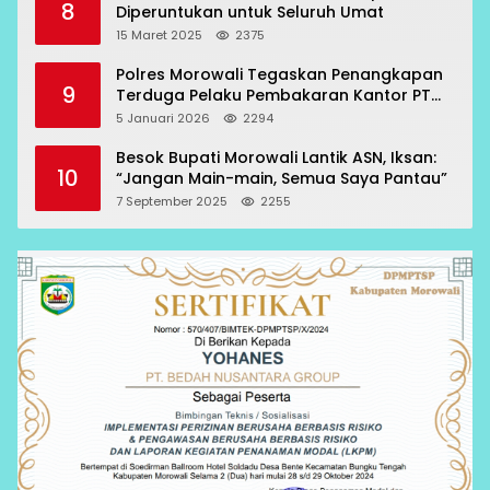
8
Diperuntukan untuk Seluruh Umat
15 Maret 2025
2375
Polres Morowali Tegaskan Penangkapan
9
Terduga Pelaku Pembakaran Kantor PT
RCP Sesuai Prosedur
5 Januari 2026
2294
Besok Bupati Morowali Lantik ASN, Iksan:
10
“Jangan Main-main, Semua Saya Pantau”
7 September 2025
2255