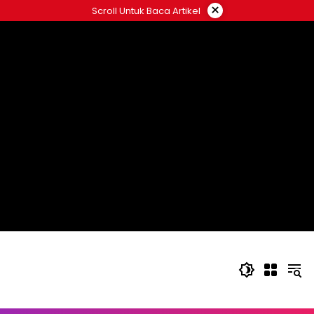
Langsung
×
Scroll Untuk Baca Artikel
ke
konten