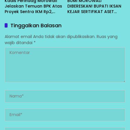
Kadis Perindag Morowali
BUMI MOROWALI
Jelaskan Temuan BPK Atas
DIBERESKAN! BUPATI IKSAN
Proyek Sentra IKM Rp2,
KEJAR SERTIFIKAT ASET
13Miliar
DAERAH CEGAH KORUPSI
Tinggalkan Balasan
Alamat email Anda tidak akan dipublikasikan.
Ruas yang
wajib ditandai
*