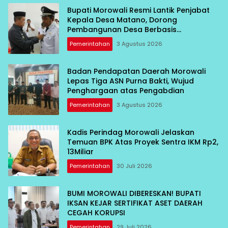
Bupati Morowali Resmi Lantik Penjabat
Kepala Desa Matano, Dorong
Pembangunan Desa Berbasis
Kebersamaan
Pemerintahan
3 Agustus 2026
Badan Pendapatan Daerah Morowali
Lepas Tiga ASN Purna Bakti, Wujud
Penghargaan atas Pengabdian
Pemerintahan
3 Agustus 2026
Kadis Perindag Morowali Jelaskan
Temuan BPK Atas Proyek Sentra IKM Rp2,
13Miliar
Pemerintahan
30 Juli 2026
BUMI MOROWALI DIBERESKAN! BUPATI
IKSAN KEJAR SERTIFIKAT ASET DAERAH
CEGAH KORUPSI
Pemerintahan
29 Juli 2026