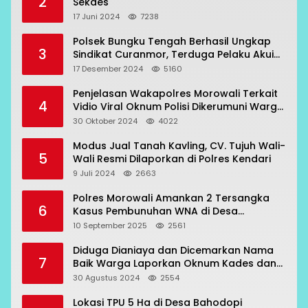
2
Sekdes
17 Juni 2024
7238
Polsek Bungku Tengah Berhasil Ungkap
3
Sindikat Curanmor, Terduga Pelaku Akui
Beraksi di 7 Lokasi
17 Desember 2024
5160
Penjelasan Wakapolres Morowali Terkait
4
Vidio Viral Oknum Polisi Dikerumuni Warga
Bahodopi
30 Oktober 2024
4022
Modus Jual Tanah Kavling, CV. Tujuh Wali-
5
Wali Resmi Dilaporkan di Polres Kendari
9 Juli 2024
2663
Polres Morowali Amankan 2 Tersangka
6
Kasus Pembunuhan WNA di Desa
Topogaro
10 September 2025
2561
Diduga Dianiaya dan Dicemarkan Nama
7
Baik Warga Laporkan Oknum Kades dan
Oknum Polisi
30 Agustus 2024
2554
Lokasi TPU 5 Ha di Desa Bahodopi