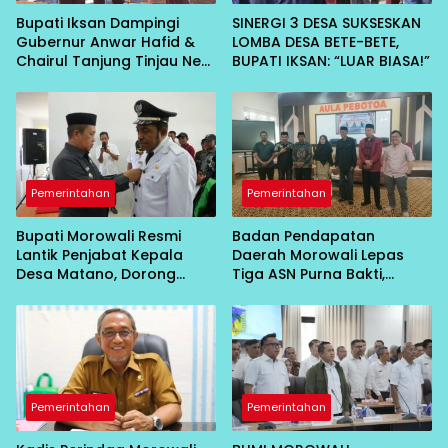
Bupati Iksan Dampingi
SINERGI 3 DESA SUKSESKAN
Gubernur Anwar Hafid &
LOMBA DESA BETE-BETE,
Chairul Tanjung Tinjau Neo
BUPATI IKSAN: “LUAR BIASA!”
Energy, CSR untuk Warga
Diumkan
Pemerintahan
Pemerintahan
Bupati Morowali Resmi
Badan Pendapatan
Lantik Penjabat Kepala
Daerah Morowali Lepas
Desa Matano, Dorong
Tiga ASN Purna Bakti,
Pembangunan Desa
Wujud Penghargaan atas
Berbasis Kebersamaan
Pengabdian
Pemerintahan
Pemerintahan