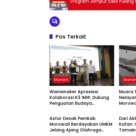
Program Jemput Sakit Pulan
Pos Terkait
Ekonomi
Ekonom
Wamenaker Apresiasi
Muara T
Kolaborasi K3 IMIP, Dukung
Nelaya
Penguatan Budaya
Morowa
Ekonomi
Ekonom
Keselamatan Kerja
Laut Se
Asfar Desak Pemkab
Dari Ak
Morowali Berdayakan UMKM
Kafan: 
Jelang Ajang Olahraga
Tamain
Provinsi