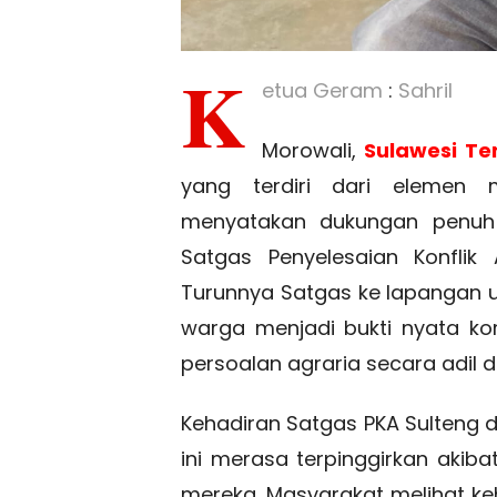
K
etua Geram
:
Sahril
Morowali,
Sulawesi T
yang terdiri dari elemen 
menyatakan dukungan penuh 
Satgas Penyelesaian Konflik 
Turunnya Satgas ke lapangan u
warga menjadi bukti nyata k
persoalan agraria secara adil 
Kehadiran Satgas PKA Sulteng 
ini merasa terpinggirkan aki
mereka. Masyarakat melihat k