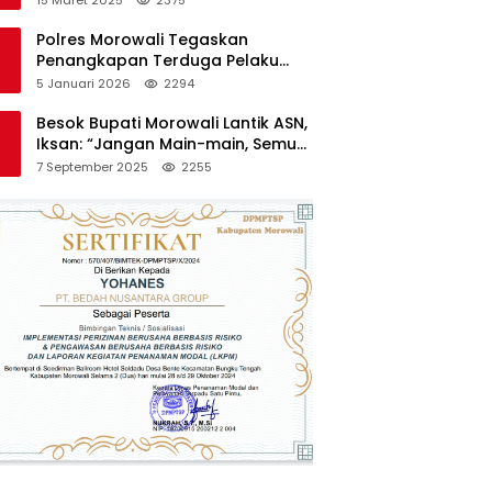
Polres Morowali Tegaskan
Penangkapan Terduga Pelaku
Pembakaran Kantor PT RCP Sesuai
5 Januari 2026
2294
Prosedur
Besok Bupati Morowali Lantik ASN,
Iksan: “Jangan Main-main, Semua
Saya Pantau”
7 September 2025
2255