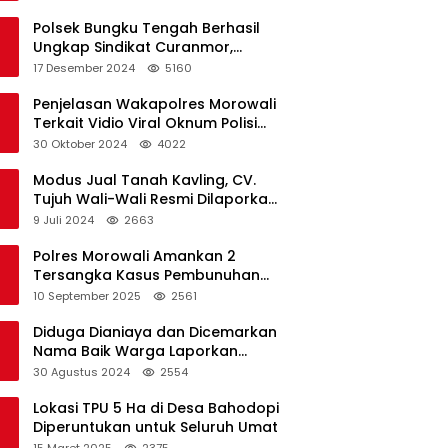
Polsek Bungku Tengah Berhasil
Ungkap Sindikat Curanmor,
Terduga Pelaku Akui Beraksi di 7
17 Desember 2024
5160
Lokasi
Penjelasan Wakapolres Morowali
Terkait Vidio Viral Oknum Polisi
Dikerumuni Warga Bahodopi
30 Oktober 2024
4022
Modus Jual Tanah Kavling, CV.
Tujuh Wali-Wali Resmi Dilaporkan
di Polres Kendari
9 Juli 2024
2663
Polres Morowali Amankan 2
Tersangka Kasus Pembunuhan
WNA di Desa Topogaro
10 September 2025
2561
Diduga Dianiaya dan Dicemarkan
Nama Baik Warga Laporkan
Oknum Kades dan Oknum Polisi
30 Agustus 2024
2554
Lokasi TPU 5 Ha di Desa Bahodopi
Diperuntukan untuk Seluruh Umat
15 Maret 2025
2375