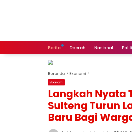
Langsung
ke
konten
Berita
Daerah
Nasional
Polit
Beranda
Ekonomi
Ekonomi
Langkah Nyata 
Sulteng Turun 
Baru Bagi Warg