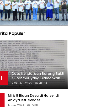
rita Populer
Data Kendaraan Barang Bukti
1
Curanmor yang Diamankan
oleh Polres Morowali
7 Oktober 2025
41564
Miris.!! Bidan Desa di Halsel di
Aniaya Istri Sekdes
17 Juni 2024
7238