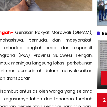
engah-
Gerakan Rakyat Morowali (GERAM),
Be
mahasiswa, pemuda, dan masyarakat,
terhadap langkah cepat dan responsif
Agraria (PKA) Provinsi Sulawesi Tengah.
ntuk meninjau langsung lokasi perkebunan
omitmen pemerintah dalam menyelesaikan
dan transparan.
disambut antusias oleh warga yang selama
bat tergusurnya lahan dan tanaman tumbuh
2
ehadiran pemerintah sebagai harapan baru