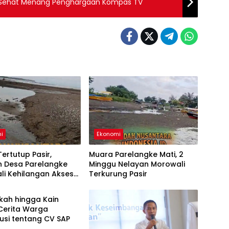
g Sehat Menang Penghargaan Kompas TV
i
Ekonomi
ertutup Pasir,
Muara Parelangke Mati, 2
n Desa Parelangke
Minggu Nelayan Morowali
li Kehilangan Akses
Terkurung Pasir
i
lama 2 Pekan
ikah hingga Kain
Cerita Warga
usi tentang CV SAP