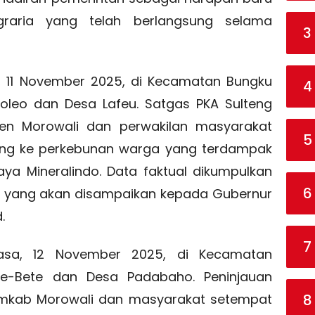
agraria yang telah berlangsung selama
3
n, 11 November 2025, di Kecamatan Bungku
4
oleo dan Desa Lafeu. Satgas PKA Sulteng
en Morowali dan perwakilan masyarakat
5
ng ke perkebunan warga yang terdampak
aya Mineralindo. Data faktual dikumpulkan
6
if yang akan disampaikan kepada Gubernur
.
7
lasa, 12 November 2025, di Kecamatan
te-Bete dan Desa Padabaho. Peninjauan
8
emkab Morowali dan masyarakat setempat