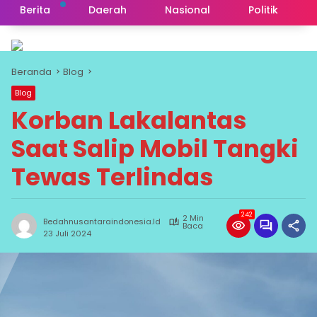
Berita
Daerah
Nasional
Politik
Beranda
Blog
Blog
Korban Lakalantas
Saat Salip Mobil Tangki
Tewas Terlindas
242
2 Min
Bedahnusantaraindonesia.id
Baca
23 Juli 2024