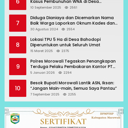
6
Kasus Pembunuhan WNA di Desa
Topogaro
10 September 2025
2561
Diduga Dianiaya dan Dicemarkan Nama
7
Baik Warga Laporkan Oknum Kades dan
Oknum Polisi
30 Agustus 2024
2554
Lokasi TPU 5 Ha di Desa Bahodopi
8
Diperuntukan untuk Seluruh Umat
15 Maret 2025
2375
Polres Morowali Tegaskan Penangkapan
9
Terduga Pelaku Pembakaran Kantor PT
RCP Sesuai Prosedur
5 Januari 2026
2294
Besok Bupati Morowali Lantik ASN, Iksan:
10
“Jangan Main-main, Semua Saya Pantau”
7 September 2025
2255