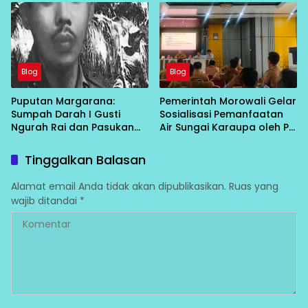
Stabilitas Keamanan
Wilayah
Blog
Blog
Puputan Margarana:
Pemerintah Morowali Gelar
Sumpah Darah I Gusti
Sosialisasi Pemanfaatan
Ngurah Rai dan Pasukan
Air Sungai Karaupa oleh PT
Ciung Wanara di Tanah
IHIP/BTIIG, GAPIT Turut
Bali
Hadir
Tinggalkan Balasan
Alamat email Anda tidak akan dipublikasikan.
Ruas yang
wajib ditandai
*