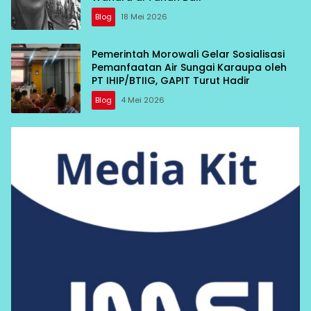
Blog
18 Mei 2026
Pemerintah Morowali Gelar Sosialisasi
Pemanfaatan Air Sungai Karaupa oleh
PT IHIP/BTIIG, GAPIT Turut Hadir
Blog
4 Mei 2026