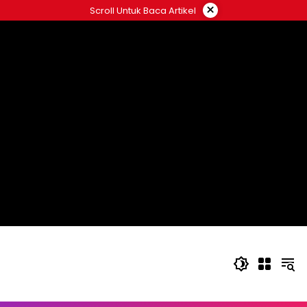
Langsung
×
Scroll Untuk Baca Artikel
ke
konten