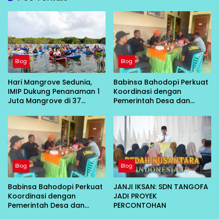
Blog
Blog
Hari Mangrove Sedunia,
Babinsa Bahodopi Perkuat
IMIP Dukung Penanaman 1
Koordinasi dengan
Juta Mangrove di 37
Pemerintah Desa dan
Provinsi
Linmas Demi Menjaga
Stabilitas Keamanan
Wilayah
Blog
Blog
Babinsa Bahodopi Perkuat
JANJI IKSAN: SDN TANGOFA
Koordinasi dengan
JADI PROYEK
Pemerintah Desa dan
PERCONTOHAN
Linmas Demi Menjaga