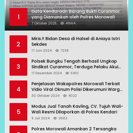
Data Kendaraan Barang Bukti Curanmor
1
yang Diamankan oleh Polres Morowali
7 Oktober 2025
41564
Miris.!! Bidan Desa di Halsel di Aniaya Istri
2
Sekdes
17 Juni 2024
7238
Polsek Bungku Tengah Berhasil Ungkap
3
Sindikat Curanmor, Terduga Pelaku Akui
Beraksi di 7 Lokasi
17 Desember 2024
5160
Penjelasan Wakapolres Morowali Terkait
4
Vidio Viral Oknum Polisi Dikerumuni Warga
Bahodopi
30 Oktober 2024
4022
Modus Jual Tanah Kavling, CV. Tujuh Wali-
5
Wali Resmi Dilaporkan di Polres Kendari
9 Juli 2024
2663
Polres Morowali Amankan 2 Tersangka