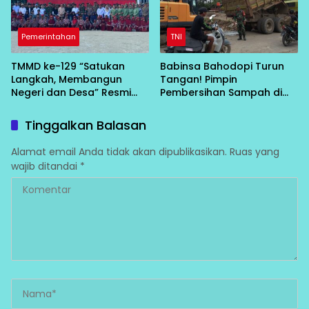
Pemerintahan
TNI
TMMD ke-129 “Satukan
Babinsa Bahodopi Turun
Langkah, Membangun
Tangan! Pimpin
Negeri dan Desa” Resmi
Pembersihan Sampah di
Bergulir di Bungku Selatan
Bawah Conveyor Desa
Fatufia
Tinggalkan Balasan
Alamat email Anda tidak akan dipublikasikan.
Ruas yang
wajib ditandai
*