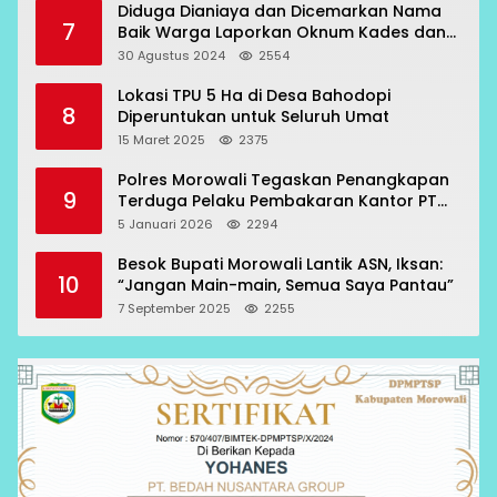
Diduga Dianiaya dan Dicemarkan Nama
7
Baik Warga Laporkan Oknum Kades dan
Oknum Polisi
30 Agustus 2024
2554
Lokasi TPU 5 Ha di Desa Bahodopi
8
Diperuntukan untuk Seluruh Umat
15 Maret 2025
2375
Polres Morowali Tegaskan Penangkapan
9
Terduga Pelaku Pembakaran Kantor PT
RCP Sesuai Prosedur
5 Januari 2026
2294
Besok Bupati Morowali Lantik ASN, Iksan:
10
“Jangan Main-main, Semua Saya Pantau”
7 September 2025
2255