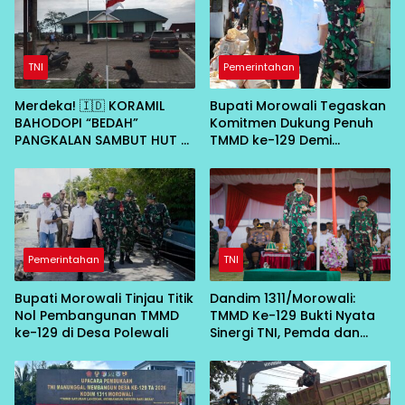
TNI
Pemerintahan
Merdeka! 🇮🇩 KORAMIL
Bupati Morowali Tegaskan
BAHODOPI “BEDAH”
Komitmen Dukung Penuh
PANGKALAN SAMBUT HUT RI
TMMD ke-129 Demi
KE-81
Percepat Pembangunan
Desa
Pemerintahan
TNI
Bupati Morowali Tinjau Titik
Dandim 1311/Morowali:
Nol Pembangunan TMMD
TMMD Ke-129 Bukti Nyata
ke-129 di Desa Polewali
Sinergi TNI, Pemda dan
Masyarakat Bangun Negeri
dari Desa