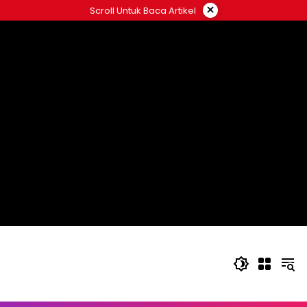
Langsung
×
Scroll Untuk Baca Artikel
ke
konten