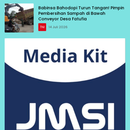
Babinsa Bahodopi Turun Tangan! Pimpin
Pembersihan Sampah di Bawah
Conveyor Desa Fatufia
TNI
14 Juli 2026