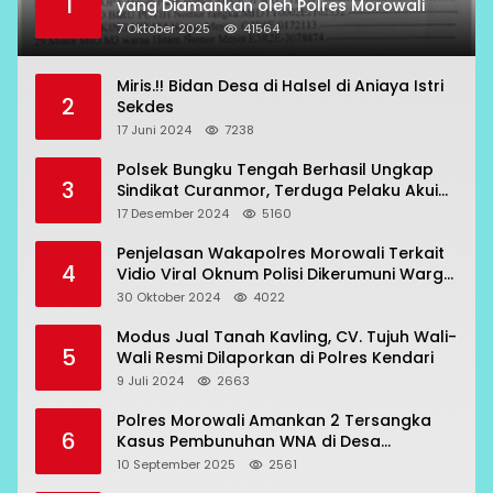
1
yang Diamankan oleh Polres Morowali
7 Oktober 2025
41564
Miris.!! Bidan Desa di Halsel di Aniaya Istri
2
Sekdes
17 Juni 2024
7238
Polsek Bungku Tengah Berhasil Ungkap
3
Sindikat Curanmor, Terduga Pelaku Akui
Beraksi di 7 Lokasi
17 Desember 2024
5160
Penjelasan Wakapolres Morowali Terkait
4
Vidio Viral Oknum Polisi Dikerumuni Warga
Bahodopi
30 Oktober 2024
4022
Modus Jual Tanah Kavling, CV. Tujuh Wali-
5
Wali Resmi Dilaporkan di Polres Kendari
9 Juli 2024
2663
Polres Morowali Amankan 2 Tersangka
6
Kasus Pembunuhan WNA di Desa
Topogaro
10 September 2025
2561