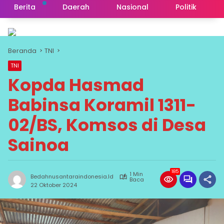
Berita
Daerah
Nasional
Politik
Beranda
TNI
TNI
Kopda Hasmad
Babinsa Koramil 1311-
02/BS, Komsos di Desa
Sainoa
185
1 Min
Bedahnusantaraindonesia.id
Baca
22 Oktober 2024