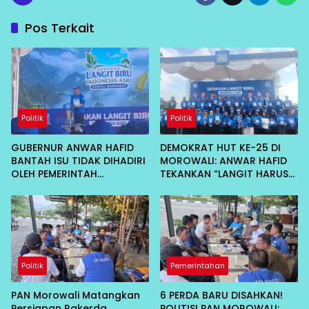
Pos Terkait
Politik
Politik
GUBERNUR ANWAR HAFID
DEMOKRAT HUT KE-25 DI
BANTAH ISU TIDAK DIHADIRI
MOROWALI: ANWAR HAFID
OLEH PEMERINTAH
TEKANKAN “LANGIT HARUS
KABUPATEN MOROWALI:
BIRU”, DORONG HILIRISASI
RAPAT INTERNAL
KELAPA DAN TEKAN INFLASI
IKAN
Politik
Pemerintahan
PAN Morowali Matangkan
6 PERDA BARU DISAHKAN!
Persiapan Rakerda
POLITISI PAN MOROWALI: