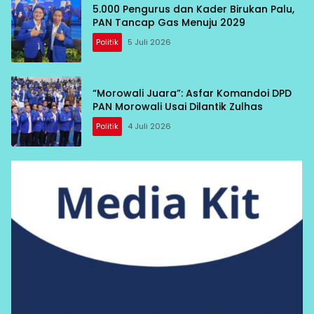
5.000 Pengurus dan Kader Birukan Palu,
PAN Tancap Gas Menuju 2029
Politik
5 Juli 2026
“Morowali Juara”: Asfar Komandoi DPD
PAN Morowali Usai Dilantik Zulhas
Politik
4 Juli 2026