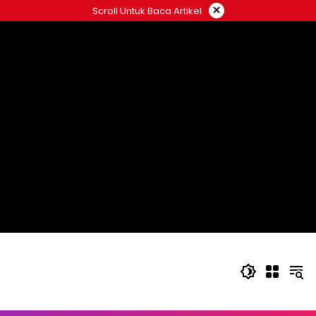
Langsung
×
Scroll Untuk Baca Artikel
ke
konten