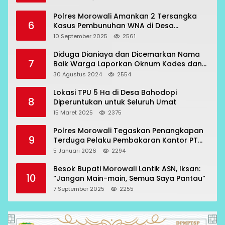
Polres Morowali Amankan 2 Tersangka
6
Kasus Pembunuhan WNA di Desa
Topogaro
10 September 2025
2561
Diduga Dianiaya dan Dicemarkan Nama
7
Baik Warga Laporkan Oknum Kades dan
Oknum Polisi
30 Agustus 2024
2554
Lokasi TPU 5 Ha di Desa Bahodopi
8
Diperuntukan untuk Seluruh Umat
15 Maret 2025
2375
Polres Morowali Tegaskan Penangkapan
9
Terduga Pelaku Pembakaran Kantor PT
RCP Sesuai Prosedur
5 Januari 2026
2294
Besok Bupati Morowali Lantik ASN, Iksan:
10
“Jangan Main-main, Semua Saya Pantau”
7 September 2025
2255