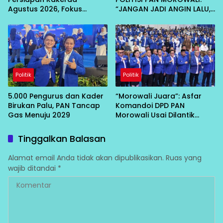
Agustus 2026, Fokus
“JANGAN JADI ANGIN LALU,
Lahirkan Program Nyata
HARUS DIRASAKAN RAKYAT”
untuk Masyarakat
Politik
Politik
5.000 Pengurus dan Kader
“Morowali Juara”: Asfar
Birukan Palu, PAN Tancap
Komandoi DPD PAN
Gas Menuju 2029
Morowali Usai Dilantik
Zulhas
Tinggalkan Balasan
Alamat email Anda tidak akan dipublikasikan.
Ruas yang
wajib ditandai
*