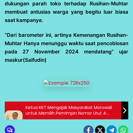
dukungan parah toko terhadap Rusihan-Muhtar
membuat antusias warga yang begitu luar biasa
saat kampanye.
“Dari barometer ini, artinya Kemenangan Rusihan-
Muhtar Hanya menunggu waktu saat pencoblosan
pada 27 November 2024 mendatang” ujar
maskur(Saifudin)
Ketua KKT Mengajak Masyarakat Morowali
untuk Memilih Pemimpin Nomor Urut 4:
Rachmansyah- Harsono