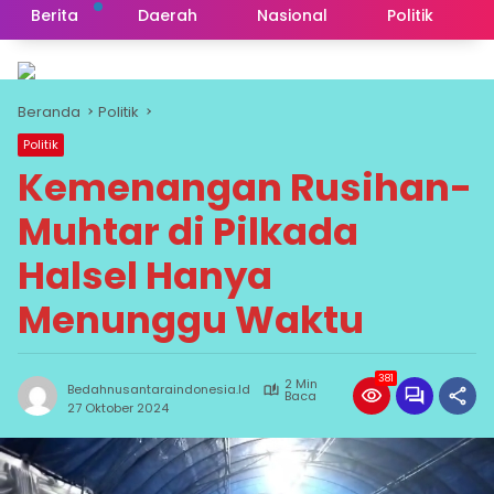
Berita
Daerah
Nasional
Politik
Beranda
Politik
Politik
Kemenangan Rusihan-
Muhtar di Pilkada
Halsel Hanya
Menunggu Waktu
381
2 Min
Bedahnusantaraindonesia.id
Baca
27 Oktober 2024