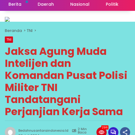
Berita
Daerah
Nasional
Politik
Beranda
TNI
TNI
Jaksa Agung Muda
Intelijen dan
Komandan Pusat Polisi
Militer TNI
Tandatangani
Perjanjian Kerja Sama
296
2 Min
Bedahnusantaraindonesia.id
Baca