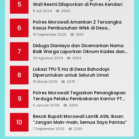
5
Wali Resmi Dilaporkan di Polres Kendari
9 Juli 2024
2663
Polres Morowali Amankan 2 Tersangka
6
Kasus Pembunuhan WNA di Desa
Topogaro
10 September 2025
2561
Diduga Dianiaya dan Dicemarkan Nama
7
Baik Warga Laporkan Oknum Kades dan
Oknum Polisi
30 Agustus 2024
2554
Lokasi TPU 5 Ha di Desa Bahodopi
8
Diperuntukan untuk Seluruh Umat
15 Maret 2025
2375
Polres Morowali Tegaskan Penangkapan
9
Terduga Pelaku Pembakaran Kantor PT
RCP Sesuai Prosedur
5 Januari 2026
2294
Besok Bupati Morowali Lantik ASN, Iksan:
10
“Jangan Main-main, Semua Saya Pantau”
7 September 2025
2255