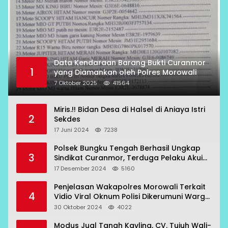
Data Kendaraan Barang Bukti Curanmor
1
yang Diamankan oleh Polres Morowali
7 Oktober 2025
41564
Miris.!! Bidan Desa di Halsel di Aniaya Istri
2
Sekdes
17 Juni 2024
7238
Polsek Bungku Tengah Berhasil Ungkap
3
Sindikat Curanmor, Terduga Pelaku Akui
Beraksi di 7 Lokasi
17 Desember 2024
5160
Penjelasan Wakapolres Morowali Terkait
4
Vidio Viral Oknum Polisi Dikerumuni Warga
Bahodopi
30 Oktober 2024
4022
Modus Jual Tanah Kavling, CV. Tujuh Wali-