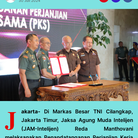
30 Juli 2024
J
akarta-
Di Markas Besar TNI Cilangkap,
Jakarta Timur, Jaksa Agung Muda Intelijen
(JAM-Intelijen) Reda Manthovani
melaksanakan Penandatanganan Perjanjian Kerja