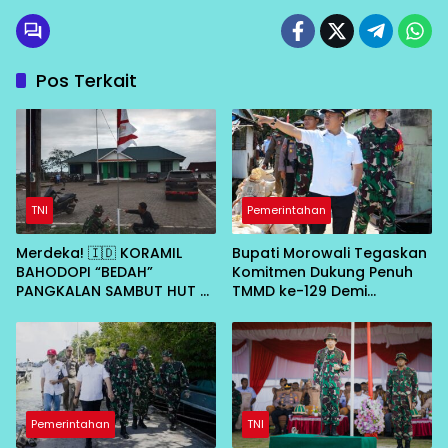
Pos Terkait
TNI
Pemerintahan
Merdeka! 🇮🇩 KORAMIL
Bupati Morowali Tegaskan
BAHODOPI “BEDAH”
Komitmen Dukung Penuh
PANGKALAN SAMBUT HUT RI
TMMD ke-129 Demi
KE-81
Percepat Pembangunan
Desa
Pemerintahan
TNI