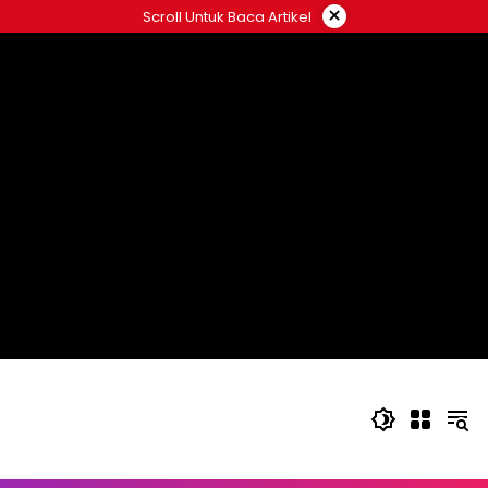
Langsung
×
Scroll Untuk Baca Artikel
ke
konten