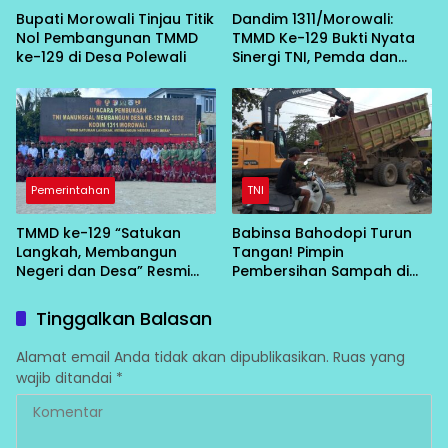
Bupati Morowali Tinjau Titik
Dandim 1311/Morowali:
Nol Pembangunan TMMD
TMMD Ke-129 Bukti Nyata
ke-129 di Desa Polewali
Sinergi TNI, Pemda dan
Masyarakat Bangun Negeri
dari Desa
Pemerintahan
TNI
TMMD ke-129 “Satukan
Babinsa Bahodopi Turun
Langkah, Membangun
Tangan! Pimpin
Negeri dan Desa” Resmi
Pembersihan Sampah di
Bergulir di Bungku Selatan
Bawah Conveyor Desa
Fatufia
Tinggalkan Balasan
Alamat email Anda tidak akan dipublikasikan.
Ruas yang
wajib ditandai
*