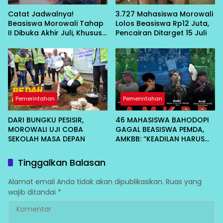
Catat Jadwalnya!
3.727 Mahasiswa Morowali
Beasiswa Morowali Tahap
Lolos Beasiswa Rp12 Juta,
II Dibuka Akhir Juli, Khusus
Pencairan Ditarget 15 Juli
Mahasiswa Baru
Pemerintahan
Pemerintahan
DARI BUNGKU PESISIR,
46 MAHASISWA BAHODOPI
MOROWALI UJI COBA
GAGAL BEASISWA PEMDA,
SEKOLAH MASA DEPAN
AMKBB: “KEADILAN HARUS
DITEGAKKAN SEADIL-
ADILNYA”
Tinggalkan Balasan
Alamat email Anda tidak akan dipublikasikan.
Ruas yang
wajib ditandai
*