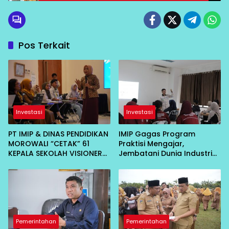
Tambang
Pos Terkait
Investasi
Investasi
PT IMIP & DINAS PENDIDIKAN
IMIP Gagas Program
MOROWALI “CETAK” 61
Praktisi Mengajar,
KEPALA SEKOLAH VISIONER
Jembatani Dunia Industri
DI BAHODIPI HADAPI ERA
dan Akademik
DIGITAL
Pemerintahan
Pemerintahan