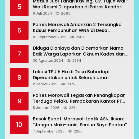
Modus Jual Tanah Kavling, CV. Tujuh Wali-
5
Wali Resmi Dilaporkan di Polres Kendari
9 Juli 2024
2663
Polres Morowali Amankan 2 Tersangka
6
Kasus Pembunuhan WNA di Desa
Topogaro
10 September 2025
2561
Diduga Dianiaya dan Dicemarkan Nama
7
Baik Warga Laporkan Oknum Kades dan
Oknum Polisi
30 Agustus 2024
2554
Lokasi TPU 5 Ha di Desa Bahodopi
8
Diperuntukan untuk Seluruh Umat
15 Maret 2025
2375
Polres Morowali Tegaskan Penangkapan
9
Terduga Pelaku Pembakaran Kantor PT
RCP Sesuai Prosedur
5 Januari 2026
2294
Besok Bupati Morowali Lantik ASN, Iksan:
10
“Jangan Main-main, Semua Saya Pantau”
7 September 2025
2255