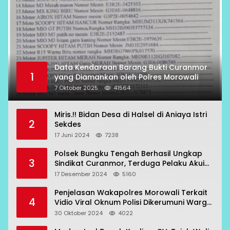
Data Kendaraan Barang Bukti Curanmor
1
yang Diamankan oleh Polres Morowali
7 Oktober 2025
41564
Miris.!! Bidan Desa di Halsel di Aniaya Istri
2
Sekdes
17 Juni 2024
7238
Polsek Bungku Tengah Berhasil Ungkap
3
Sindikat Curanmor, Terduga Pelaku Akui
Beraksi di 7 Lokasi
17 Desember 2024
5160
Penjelasan Wakapolres Morowali Terkait
4
Vidio Viral Oknum Polisi Dikerumuni Warga
Bahodopi
30 Oktober 2024
4022