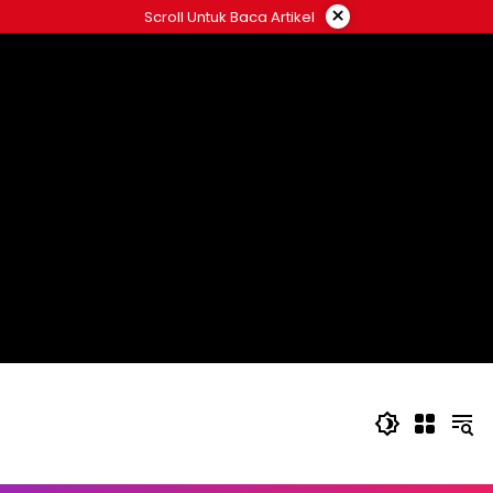
Langsung
×
Scroll Untuk Baca Artikel
ke
konten