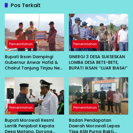
Pos Terkait
Pemerintahan
Pemerintahan
Bupati Iksan Dampingi
SINERGI 3 DESA SUKSESKAN
Gubernur Anwar Hafid &
LOMBA DESA BETE-BETE,
Chairul Tanjung Tinjau Neo
BUPATI IKSAN: “LUAR BIASA!”
Energy, CSR untuk Warga
Diumkan
Pemerintahan
Pemerintahan
Bupati Morowali Resmi
Badan Pendapatan
Lantik Penjabat Kepala
Daerah Morowali Lepas
Desa Matano, Dorong
Tiga ASN Purna Bakti,