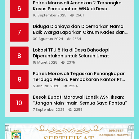
Polres Morowali Amankan 2 Tersangka
6
Kasus Pembunuhan WNA di Desa
Topogaro
10 September 2025
2561
Diduga Dianiaya dan Dicemarkan Nama
7
Baik Warga Laporkan Oknum Kades dan
Oknum Polisi
30 Agustus 2024
2554
Lokasi TPU 5 Ha di Desa Bahodopi
8
Diperuntukan untuk Seluruh Umat
15 Maret 2025
2375
Polres Morowali Tegaskan Penangkapan
9
Terduga Pelaku Pembakaran Kantor PT
RCP Sesuai Prosedur
5 Januari 2026
2294
Besok Bupati Morowali Lantik ASN, Iksan:
10
“Jangan Main-main, Semua Saya Pantau”
7 September 2025
2255