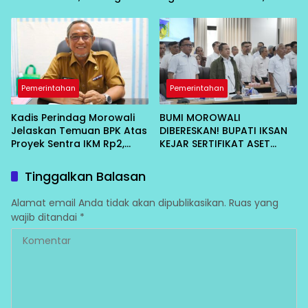
Pembangunan Desa
Wujud Penghargaan atas
Berbasis Kebersamaan
Pengabdian
Pemerintahan
Pemerintahan
Kadis Perindag Morowali
BUMI MOROWALI
Jelaskan Temuan BPK Atas
DIBERESKAN! BUPATI IKSAN
Proyek Sentra IKM Rp2,
KEJAR SERTIFIKAT ASET
13Miliar
DAERAH CEGAH KORUPSI
Tinggalkan Balasan
Alamat email Anda tidak akan dipublikasikan.
Ruas yang
wajib ditandai
*