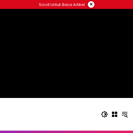
Langsung
×
Scroll Untuk Baca Artikel
ke
konten