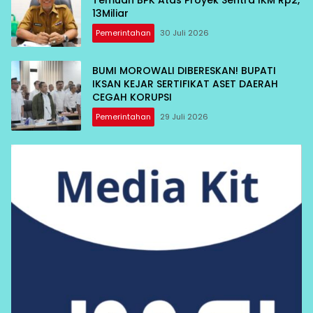
Temuan BPK Atas Proyek Sentra IKM Rp2,
13Miliar
Pemerintahan
30 Juli 2026
BUMI MOROWALI DIBERESKAN! BUPATI
IKSAN KEJAR SERTIFIKAT ASET DAERAH
CEGAH KORUPSI
Pemerintahan
29 Juli 2026