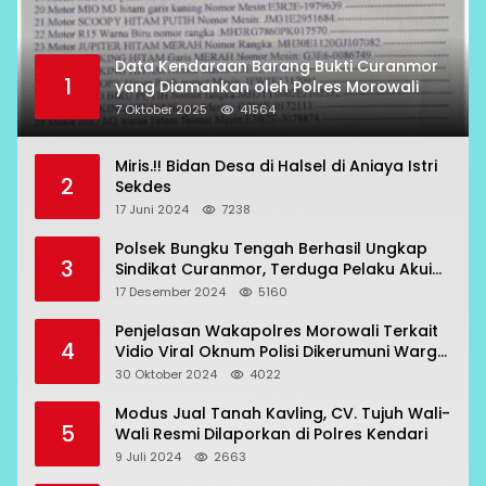
Data Kendaraan Barang Bukti Curanmor
1
yang Diamankan oleh Polres Morowali
7 Oktober 2025
41564
Miris.!! Bidan Desa di Halsel di Aniaya Istri
2
Sekdes
17 Juni 2024
7238
Polsek Bungku Tengah Berhasil Ungkap
3
Sindikat Curanmor, Terduga Pelaku Akui
Beraksi di 7 Lokasi
17 Desember 2024
5160
Penjelasan Wakapolres Morowali Terkait
4
Vidio Viral Oknum Polisi Dikerumuni Warga
Bahodopi
30 Oktober 2024
4022
Modus Jual Tanah Kavling, CV. Tujuh Wali-
5
Wali Resmi Dilaporkan di Polres Kendari
9 Juli 2024
2663