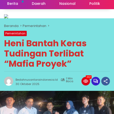
Berita
Daerah
Nasional
Politik
Beranda
Pemerintahan
Pemerintahan
Heni Bantah Keras
Tudingan Terlibat
“Mafia Proyek”
367
1 Min
Bedahnusantaraindonesia.id
Baca
30 Oktober 2025