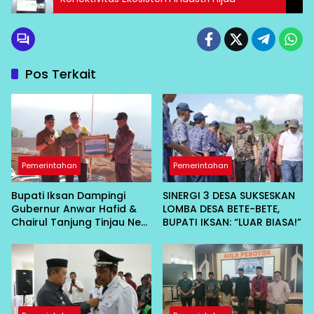
Pos Terkait
Pemerintahan
Pemerintahan
Bupati Iksan Dampingi
SINERGI 3 DESA SUKSESKAN
Gubernur Anwar Hafid &
LOMBA DESA BETE-BETE,
Chairul Tanjung Tinjau Neo
BUPATI IKSAN: “LUAR BIASA!”
Energy, CSR untuk Warga
Diumkan