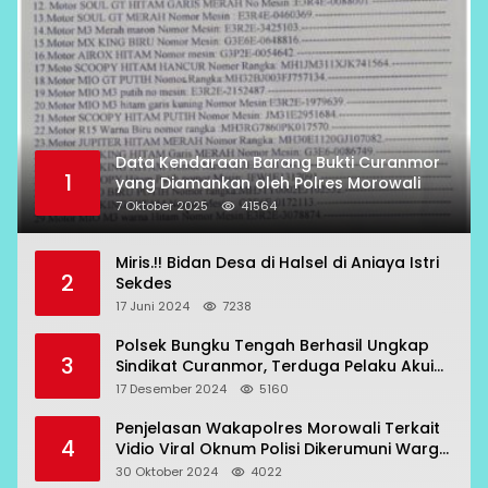
Data Kendaraan Barang Bukti Curanmor
1
yang Diamankan oleh Polres Morowali
7 Oktober 2025
41564
Miris.!! Bidan Desa di Halsel di Aniaya Istri
2
Sekdes
17 Juni 2024
7238
Polsek Bungku Tengah Berhasil Ungkap
3
Sindikat Curanmor, Terduga Pelaku Akui
Beraksi di 7 Lokasi
17 Desember 2024
5160
Penjelasan Wakapolres Morowali Terkait
4
Vidio Viral Oknum Polisi Dikerumuni Warga
Bahodopi
30 Oktober 2024
4022