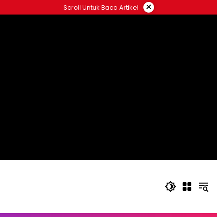
Langsung
×
Scroll Untuk Baca Artikel
ke
konten