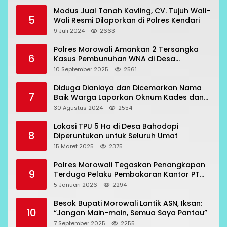
Modus Jual Tanah Kavling, CV. Tujuh Wali-
5
Wali Resmi Dilaporkan di Polres Kendari
9 Juli 2024
2663
Polres Morowali Amankan 2 Tersangka
6
Kasus Pembunuhan WNA di Desa
Topogaro
10 September 2025
2561
Diduga Dianiaya dan Dicemarkan Nama
7
Baik Warga Laporkan Oknum Kades dan
Oknum Polisi
30 Agustus 2024
2554
Lokasi TPU 5 Ha di Desa Bahodopi
8
Diperuntukan untuk Seluruh Umat
15 Maret 2025
2375
Polres Morowali Tegaskan Penangkapan
9
Terduga Pelaku Pembakaran Kantor PT
RCP Sesuai Prosedur
5 Januari 2026
2294
Besok Bupati Morowali Lantik ASN, Iksan:
10
“Jangan Main-main, Semua Saya Pantau”
7 September 2025
2255