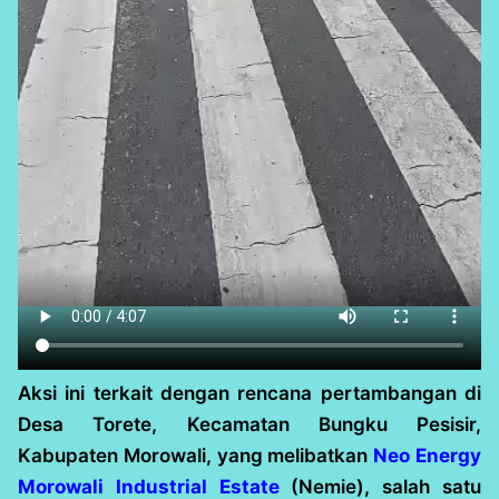
Aksi ini terkait dengan rencana pertambangan di
Desa Torete, Kecamatan Bungku Pesisir,
Kabupaten Morowali, yang melibatkan
Neo Energy
Morowali Industrial Estate
(Nemie), salah satu