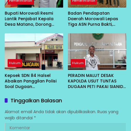
Pemerintahan
Pemerintahan
Bupati Morowali Resmi
Badan Pendapatan
Lantik Penjabat Kepala
Daerah Morowali Lepas
Desa Matano, Dorong
Tiga ASN Purna Bakti,
Pembangunan Desa
Wujud Penghargaan atas
Berbasis Kebersamaan
Pengabdian
Hukum
Hukum
Kepsek SDN 84 Halsel
PERADIN MALUT DESAK
Abaikan Panggilan Polisi
KAPOLDA USUT TUNTAS
Soal Dugaan
DUGAAN PETI PAKAI SIANIDA
Penganiayaan
DI HALSEL, MINTA PANGGIL 5
NAMA
Tinggalkan Balasan
Alamat email Anda tidak akan dipublikasikan.
Ruas yang
wajib ditandai
*