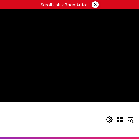
Langsung
×
Scroll Untuk Baca Artikel
ke
konten