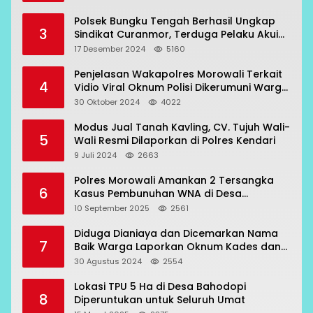
Polsek Bungku Tengah Berhasil Ungkap
3
Sindikat Curanmor, Terduga Pelaku Akui
Beraksi di 7 Lokasi
17 Desember 2024
5160
Penjelasan Wakapolres Morowali Terkait
4
Vidio Viral Oknum Polisi Dikerumuni Warga
Bahodopi
30 Oktober 2024
4022
Modus Jual Tanah Kavling, CV. Tujuh Wali-
5
Wali Resmi Dilaporkan di Polres Kendari
9 Juli 2024
2663
Polres Morowali Amankan 2 Tersangka
6
Kasus Pembunuhan WNA di Desa
Topogaro
10 September 2025
2561
Diduga Dianiaya dan Dicemarkan Nama
7
Baik Warga Laporkan Oknum Kades dan
Oknum Polisi
30 Agustus 2024
2554
Lokasi TPU 5 Ha di Desa Bahodopi
8
Diperuntukan untuk Seluruh Umat