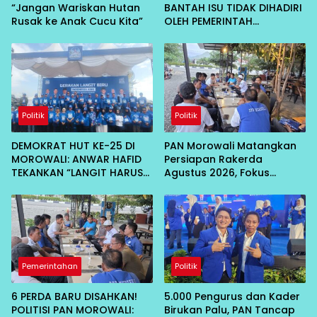
“Jangan Wariskan Hutan
BANTAH ISU TIDAK DIHADIRI
Rusak ke Anak Cucu Kita”
OLEH PEMERINTAH
KABUPATEN MOROWALI:
RAPAT INTERNAL
Politik
Politik
DEMOKRAT HUT KE-25 DI
PAN Morowali Matangkan
MOROWALI: ANWAR HAFID
Persiapan Rakerda
TEKANKAN “LANGIT HARUS
Agustus 2026, Fokus
BIRU”, DORONG HILIRISASI
Lahirkan Program Nyata
KELAPA DAN TEKAN INFLASI
untuk Masyarakat
IKAN
Pemerintahan
Politik
6 PERDA BARU DISAHKAN!
5.000 Pengurus dan Kader
POLITISI PAN MOROWALI:
Birukan Palu, PAN Tancap