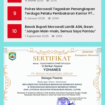
15 Maret 2025
2375
Polres Morowali Tegaskan Penangkapan
9
Terduga Pelaku Pembakaran Kantor PT
RCP Sesuai Prosedur
5 Januari 2026
2294
Besok Bupati Morowali Lantik ASN, Iksan:
10
“Jangan Main-main, Semua Saya Pantau”
7 September 2025
2255