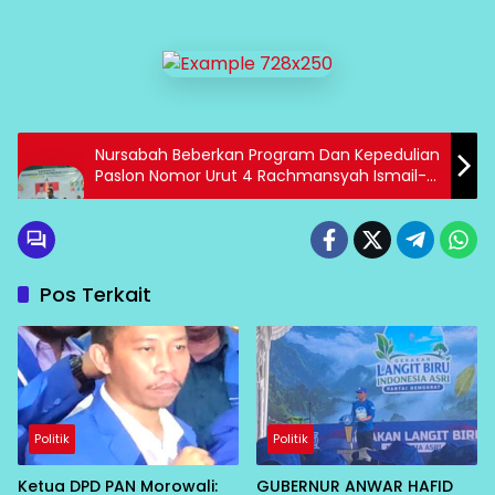
Nursabah Beberkan Program Dan Kepedulian
Paslon Nomor Urut 4 Rachmansyah Ismail-
Harsono Terhadap Petani
Pos Terkait
Politik
Politik
Ketua DPD PAN Morowali:
GUBERNUR ANWAR HAFID