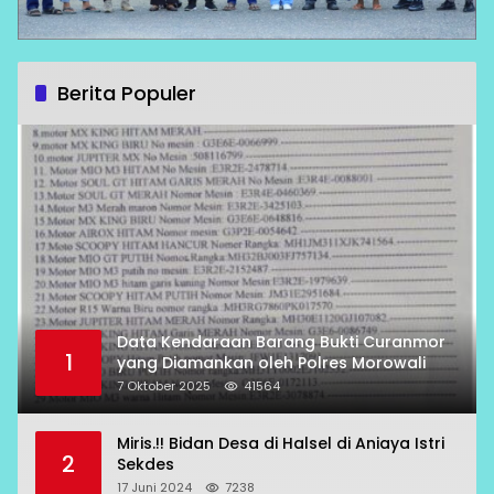
Berita Populer
Data Kendaraan Barang Bukti Curanmor
1
yang Diamankan oleh Polres Morowali
7 Oktober 2025
41564
Miris.!! Bidan Desa di Halsel di Aniaya Istri
2
Sekdes
17 Juni 2024
7238