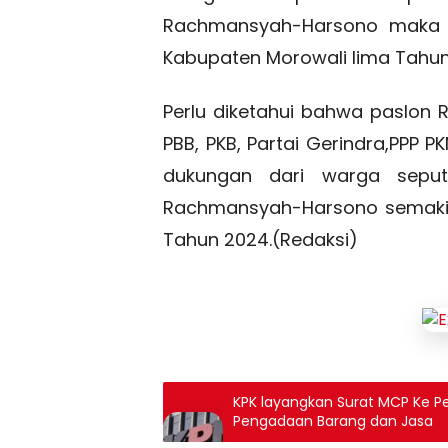
Rachmansyah-Harsono maka 
Kabupaten Morowali lima Tahun
Perlu diketahui bahwa paslon
PBB, PKB, Partai Gerindra,PPP 
dukungan dari warga seput
Rachmansyah-Harsono semakin
Tahun 2024.(Redaksi)
KPK layangkan Surat MCP Ke Pem
Pengadaan Barang dan Jasa