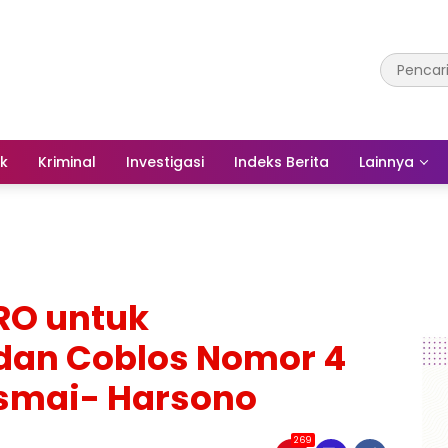
ik
Kriminal
Investigasi
Indeks Berita
Lainnya
RO untuk
an Coblos Nomor 4
smai- Harsono
269