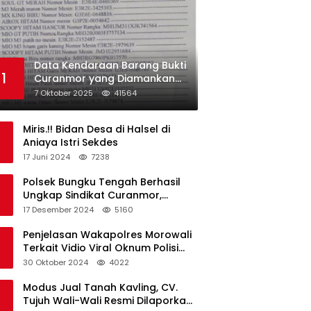
Data Kendaraan Barang Bukti
1
Curanmor yang Diamankan
oleh Polres Morowali
7 Oktober 2025
41564
Miris.!! Bidan Desa di Halsel di
Aniaya Istri Sekdes
17 Juni 2024
7238
Polsek Bungku Tengah Berhasil
Ungkap Sindikat Curanmor,
Terduga Pelaku Akui Beraksi di 7
17 Desember 2024
5160
Lokasi
Penjelasan Wakapolres Morowali
Terkait Vidio Viral Oknum Polisi
Dikerumuni Warga Bahodopi
30 Oktober 2024
4022
Modus Jual Tanah Kavling, CV.
Tujuh Wali-Wali Resmi Dilaporkan