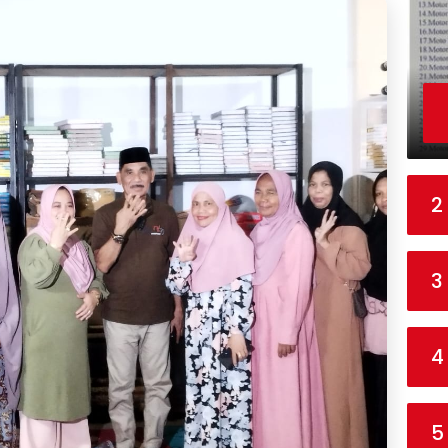
2
3
4
5