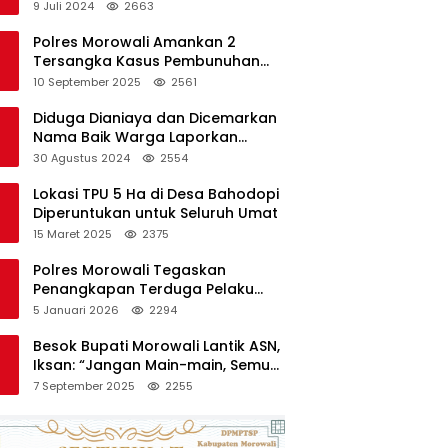
di Polres Kendari
9 Juli 2024
2663
Polres Morowali Amankan 2
Tersangka Kasus Pembunuhan
WNA di Desa Topogaro
10 September 2025
2561
Diduga Dianiaya dan Dicemarkan
Nama Baik Warga Laporkan
Oknum Kades dan Oknum Polisi
30 Agustus 2024
2554
Lokasi TPU 5 Ha di Desa Bahodopi
Diperuntukan untuk Seluruh Umat
15 Maret 2025
2375
Polres Morowali Tegaskan
Penangkapan Terduga Pelaku
Pembakaran Kantor PT RCP Sesuai
5 Januari 2026
2294
Prosedur
Besok Bupati Morowali Lantik ASN,
Iksan: “Jangan Main-main, Semua
Saya Pantau”
7 September 2025
2255