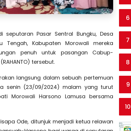
6
di seputaran Pasar Sentral Bungku, Desa
7
u Tengah, Kabupaten Morowali mereka
kungan penuh untuk pasangan Cabup-
8
 (RAHANTO) tersebut.
tarakan langsung dalam sebuah pertemuan
9
da senin (23/09/2024) malam yang turut
upati Morowali Harsono Lamusa bersama
10
isapa Ode, ditunjuk menjadi ketua relawan
mansyah-Harsono bagi warga di seputaran