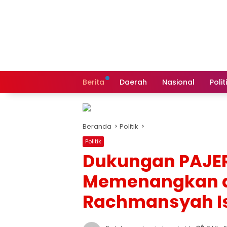
Langsung
ke
konten
Berita
Daerah
Nasional
Polit
Beranda
Politik
Politik
Dukungan PAJE
Memenangkan d
Rachmansyah I