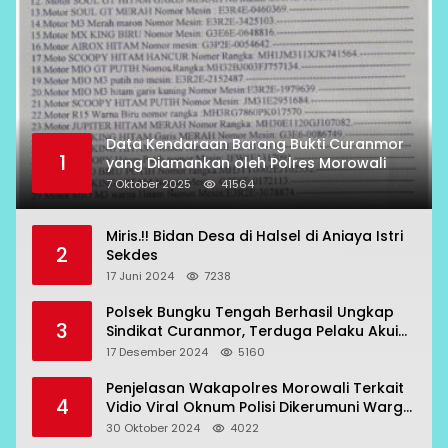
Data Kendaraan Barang Bukti Curanmor
1
yang Diamankan oleh Polres Morowali
7 Oktober 2025
41564
Miris.!! Bidan Desa di Halsel di Aniaya Istri
2
Sekdes
17 Juni 2024
7238
Polsek Bungku Tengah Berhasil Ungkap
3
Sindikat Curanmor, Terduga Pelaku Akui
Beraksi di 7 Lokasi
17 Desember 2024
5160
Penjelasan Wakapolres Morowali Terkait
4
Vidio Viral Oknum Polisi Dikerumuni Warga
Bahodopi
30 Oktober 2024
4022