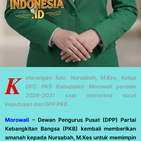
K
eterangan foto: Nursabah, M.Kes, Ketua
DPC PKB Kabupaten Morowali periode
2026-2031 saat menerima surat
keputusan dari DPP PKB.
Morowali
– Dewan Pengurus Pusat (DPP) Partai
Kebangkitan Bangsa (PKB) kembali memberikan
amanah kepada Nursabah, M.Kes untuk memimpin