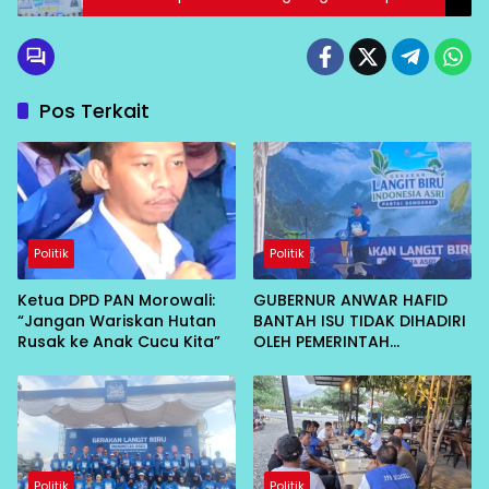
Sedunia
Pos Terkait
Politik
Politik
Ketua DPD PAN Morowali:
GUBERNUR ANWAR HAFID
“Jangan Wariskan Hutan
BANTAH ISU TIDAK DIHADIRI
Rusak ke Anak Cucu Kita”
OLEH PEMERINTAH
KABUPATEN MOROWALI:
RAPAT INTERNAL
Politik
Politik