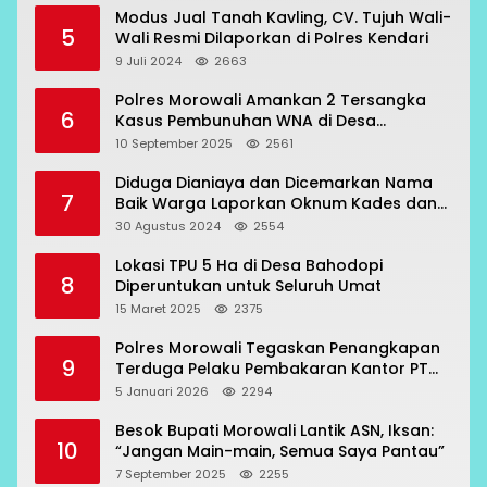
Modus Jual Tanah Kavling, CV. Tujuh Wali-
5
Wali Resmi Dilaporkan di Polres Kendari
9 Juli 2024
2663
Polres Morowali Amankan 2 Tersangka
6
Kasus Pembunuhan WNA di Desa
Topogaro
10 September 2025
2561
Diduga Dianiaya dan Dicemarkan Nama
7
Baik Warga Laporkan Oknum Kades dan
Oknum Polisi
30 Agustus 2024
2554
Lokasi TPU 5 Ha di Desa Bahodopi
8
Diperuntukan untuk Seluruh Umat
15 Maret 2025
2375
Polres Morowali Tegaskan Penangkapan
9
Terduga Pelaku Pembakaran Kantor PT
RCP Sesuai Prosedur
5 Januari 2026
2294
Besok Bupati Morowali Lantik ASN, Iksan:
10
“Jangan Main-main, Semua Saya Pantau”
7 September 2025
2255