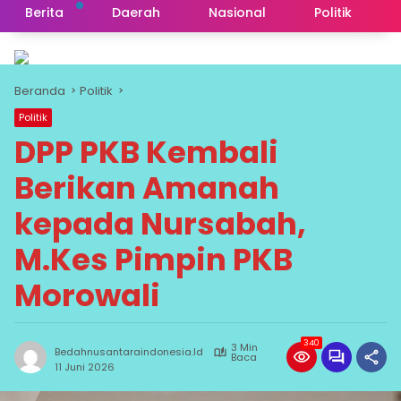
Berita
Daerah
Nasional
Politik
Beranda
Politik
Politik
DPP PKB Kembali
Berikan Amanah
kepada Nursabah,
M.Kes Pimpin PKB
Morowali
340
3 Min
Bedahnusantaraindonesia.id
Baca
11 Juni 2026