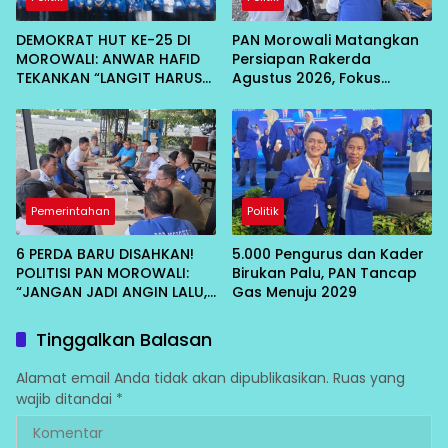
DEMOKRAT HUT KE-25 DI
PAN Morowali Matangkan
MOROWALI: ANWAR HAFID
Persiapan Rakerda
TEKANKAN “LANGIT HARUS
Agustus 2026, Fokus
BIRU”, DORONG HILIRISASI
Lahirkan Program Nyata
KELAPA DAN TEKAN INFLASI
untuk Masyarakat
IKAN
Pemerintahan
Politik
6 PERDA BARU DISAHKAN!
5.000 Pengurus dan Kader
POLITISI PAN MOROWALI:
Birukan Palu, PAN Tancap
“JANGAN JADI ANGIN LALU,
Gas Menuju 2029
HARUS DIRASAKAN RAKYAT”
Tinggalkan Balasan
Alamat email Anda tidak akan dipublikasikan.
Ruas yang
wajib ditandai
*