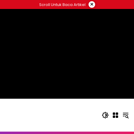
Langsung
×
Scroll Untuk Baca Artikel
ke
konten