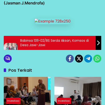
(Jasman J.Mendrofa)
Babinsa 1311-02/BS Serda Aksan, Komsos di
Desa Jawi-Jawi
Pos Terkait
Investasi
Investasi