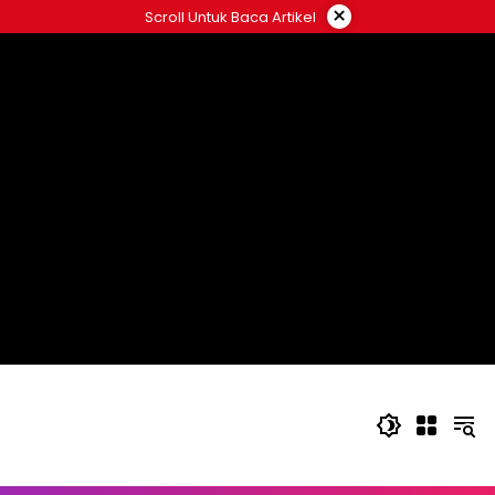
Langsung
×
Scroll Untuk Baca Artikel
ke
konten