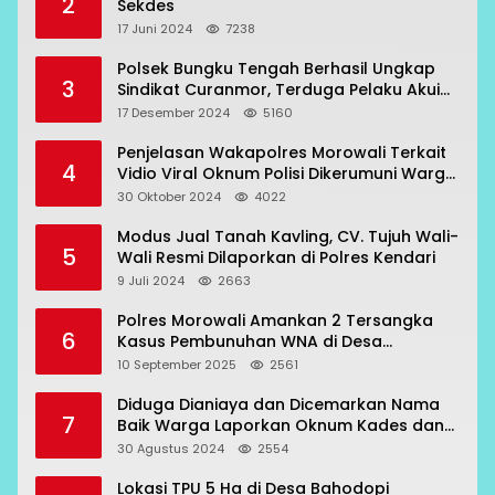
2
Sekdes
17 Juni 2024
7238
Polsek Bungku Tengah Berhasil Ungkap
3
Sindikat Curanmor, Terduga Pelaku Akui
Beraksi di 7 Lokasi
17 Desember 2024
5160
Penjelasan Wakapolres Morowali Terkait
4
Vidio Viral Oknum Polisi Dikerumuni Warga
Bahodopi
30 Oktober 2024
4022
Modus Jual Tanah Kavling, CV. Tujuh Wali-
5
Wali Resmi Dilaporkan di Polres Kendari
9 Juli 2024
2663
Polres Morowali Amankan 2 Tersangka
6
Kasus Pembunuhan WNA di Desa
Topogaro
10 September 2025
2561
Diduga Dianiaya dan Dicemarkan Nama
7
Baik Warga Laporkan Oknum Kades dan
Oknum Polisi
30 Agustus 2024
2554
Lokasi TPU 5 Ha di Desa Bahodopi