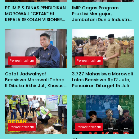
PT IMIP & DINAS PENDIDIKAN
IMIP Gagas Program
MOROWALI “CETAK” 61
Praktisi Mengajar,
KEPALA SEKOLAH VISIONER
Jembatani Dunia Industri
DI BAHODIPI HADAPI ERA
dan Akademik
DIGITAL
Pemerintahan
Pemerintahan
Catat Jadwalnya!
3.727 Mahasiswa Morowali
Beasiswa Morowali Tahap
Lolos Beasiswa Rp12 Juta,
II Dibuka Akhir Juli, Khusus
Pencairan Ditarget 15 Juli
Mahasiswa Baru
Pemerintahan
Pemerintahan