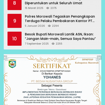
8
Diperuntukan untuk Seluruh Umat
15 Maret 2025
2375
Polres Morowali Tegaskan Penangkapan
9
Terduga Pelaku Pembakaran Kantor PT
RCP Sesuai Prosedur
5 Januari 2026
2294
Besok Bupati Morowali Lantik ASN, Iksan:
10
“Jangan Main-main, Semua Saya Pantau”
7 September 2025
2255