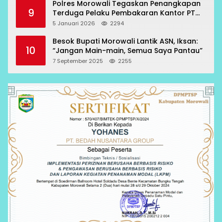
Polres Morowali Tegaskan Penangkapan
9
Terduga Pelaku Pembakaran Kantor PT
RCP Sesuai Prosedur
5 Januari 2026
2294
Besok Bupati Morowali Lantik ASN, Iksan:
10
“Jangan Main-main, Semua Saya Pantau”
7 September 2025
2255