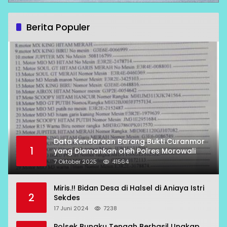
Berita Populer
Data Kendaraan Barang Bukti Curanmor
1
yang Diamankan oleh Polres Morowali
7 Oktober 2025
41564
Miris.!! Bidan Desa di Halsel di Aniaya Istri
2
Sekdes
17 Juni 2024
7238
Polsek Bungku Tengah Berhasil Ungkap