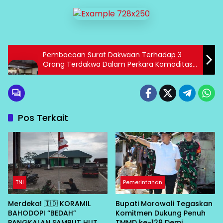
Pembacaan Surat Dakwaan Terhadap 3
Orang Terdakwa Dalam Perkara Komoditas
Timah
Pos Terkait
TNI
Pemerintahan
Merdeka! 🇮🇩 KORAMIL
Bupati Morowali Tegaskan
BAHODOPI “BEDAH”
Komitmen Dukung Penuh
PANGKALAN SAMBUT HUT RI
TMMD ke-129 Demi