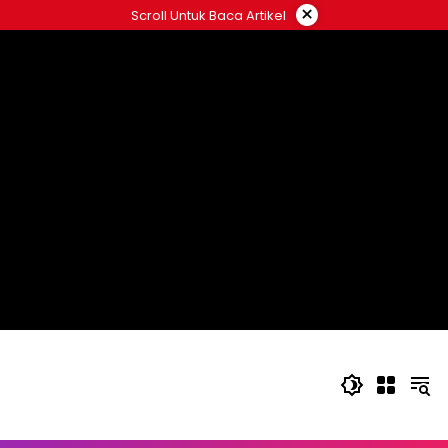
Langsung
×
Scroll Untuk Baca Artikel
ke
konten