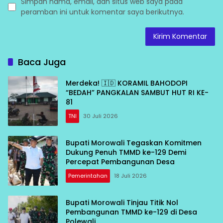
Simpan nama, email, dan situs web saya pada
peramban ini untuk komentar saya berikutnya.
Baca Juga
Merdeka! 🇮🇩 KORAMIL BAHODOPI
“BEDAH” PANGKALAN SAMBUT HUT RI KE-
81
TNI
30 Juli 2026
Bupati Morowali Tegaskan Komitmen
Dukung Penuh TMMD ke-129 Demi
Percepat Pembangunan Desa
Pemerintahan
18 Juli 2026
Bupati Morowali Tinjau Titik Nol
Pembangunan TMMD ke-129 di Desa
Polewali