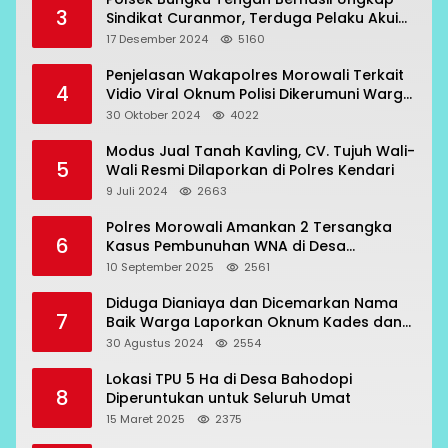
3
Sindikat Curanmor, Terduga Pelaku Akui
Beraksi di 7 Lokasi
17 Desember 2024
5160
Penjelasan Wakapolres Morowali Terkait
4
Vidio Viral Oknum Polisi Dikerumuni Warga
Bahodopi
30 Oktober 2024
4022
Modus Jual Tanah Kavling, CV. Tujuh Wali-
5
Wali Resmi Dilaporkan di Polres Kendari
9 Juli 2024
2663
Polres Morowali Amankan 2 Tersangka
6
Kasus Pembunuhan WNA di Desa
Topogaro
10 September 2025
2561
Diduga Dianiaya dan Dicemarkan Nama
7
Baik Warga Laporkan Oknum Kades dan
Oknum Polisi
30 Agustus 2024
2554
Lokasi TPU 5 Ha di Desa Bahodopi
8
Diperuntukan untuk Seluruh Umat
15 Maret 2025
2375