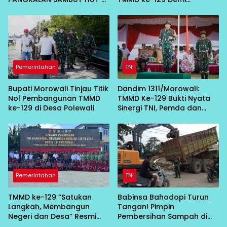
KE-81
Percepat Pembangunan
Desa
Pemerintahan
TNI
Bupati Morowali Tinjau Titik
Dandim 1311/Morowali:
Nol Pembangunan TMMD
TMMD Ke-129 Bukti Nyata
ke-129 di Desa Polewali
Sinergi TNI, Pemda dan
Masyarakat Bangun Negeri
dari Desa
Pemerintahan
TNI
TMMD ke-129 “Satukan
Babinsa Bahodopi Turun
Langkah, Membangun
Tangan! Pimpin
Negeri dan Desa” Resmi
Pembersihan Sampah di
Bergulir di Bungku Selatan
Bawah Conveyor Desa